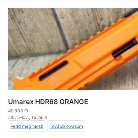
Umarex HDR68 ORANGE
49 900
Ft
.68, 5-löv., 15 joule
Vedd meg most!
Tovább olvasom