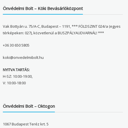
Önvédelmi Bolt – Köki Bevásárlóközpont
Vak Bottyán u. 75/A-C, Budapest – 1191, *** FÖLDSZINT 024/a (egyes
térképeken: 027), közvetlenül a BUSZPÁLYAUDVARNÁL! ***
+36 30 650 5805
koki@onvedelmibolt.hu
NYITVA TARTÁS:
H-SZ: 10:00-19:00,
V: 10:00-18:00
Önvédelmi Bolt – Oktogon
1067 Budapest Teréz krt. 5