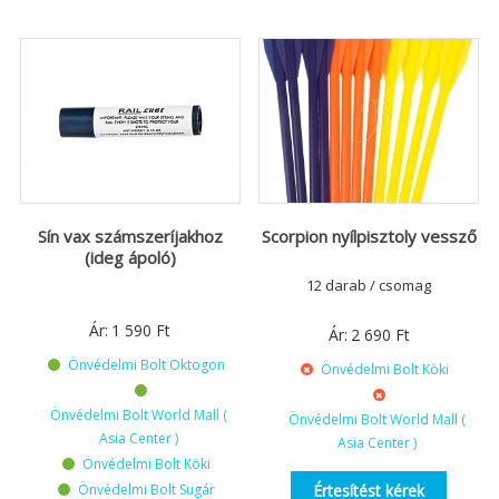
Sín vax számszeríjakhoz
Scorpion nyílpisztoly vessző
(ideg ápoló)
12 darab / csomag
Ár:
1 590
Ft
Ár:
2 690
Ft
Önvédelmi Bolt Oktogon
Önvédelmi Bolt Köki
Önvédelmi Bolt World Mall (
Önvédelmi Bolt World Mall (
Asia Center )
Asia Center )
Önvédelmi Bolt Köki
Önvédelmi Bolt Sugár
Értesítést kérek