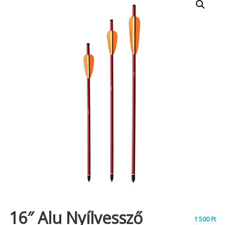
16″ Alu Nyílvessző
1 500
Ft