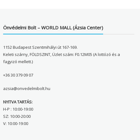
Önvédelmi Bolt – WORLD MALL (Ázsia Center)
1152 Budapest Szentmihályi út 167-169.
Keleti szárny, FÖLDSZINT, Üzlet szám: F0.12M05 (A lottózó és a
fagyizó mellett.)
+36 30 379 09 07
azsia@onvedelmibolt.hu
NYITVA TARTÁS:
H-P : 10:00-19:00
SZ: 10:00-20:00
V: 10:00-19:00