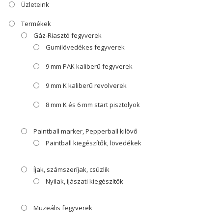
Üzleteink
Termékek
Gáz-Riasztó fegyverek
Gumilövedékes fegyverek
9 mm PAK kaliberű fegyverek
9 mm K kaliberű revolverek
8 mm K és 6 mm start pisztolyok
Paintball marker, Pepperball kilövő
Paintball kiegészítők, lövedékek
Íjak, számszeríjak, csúzlik
Nyilak, íjászati kiegészítők
Muzeális fegyverek