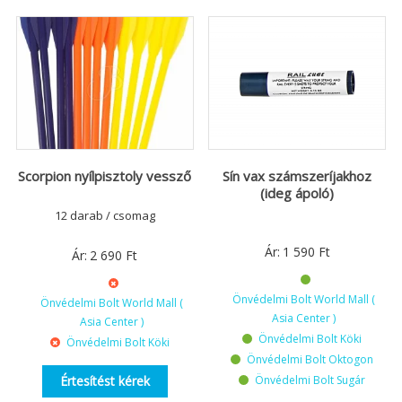
Scorpion nyílpisztoly vessző
Sín vax számszeríjakhoz
(ideg ápoló)
12 darab / csomag
Ár:
1 590
Ft
Ár:
2 690
Ft
Önvédelmi Bolt World Mall (
Önvédelmi Bolt World Mall (
Asia Center )
Asia Center )
Önvédelmi Bolt Köki
Önvédelmi Bolt Köki
Önvédelmi Bolt Oktogon
Értesítést kérek
Önvédelmi Bolt Sugár