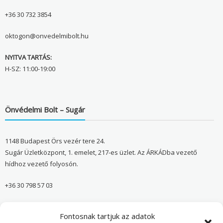
+36 30 732 3854
oktogon@onvedelmibolt.hu
NYITVA TARTÁS:
H-SZ: 11:00-19:00
Önvédelmi Bolt – Sugár
1148 Budapest Örs vezér tere 24.
Sugár Üzletközpont, 1. emelet, 217-es üzlet. Az ÁRKÁDba vezető
hídhoz vezető folyosón.
+36 30 798 57 03
sugar@onvedelmibolt.hu
Fontosnak tartjuk az adatok