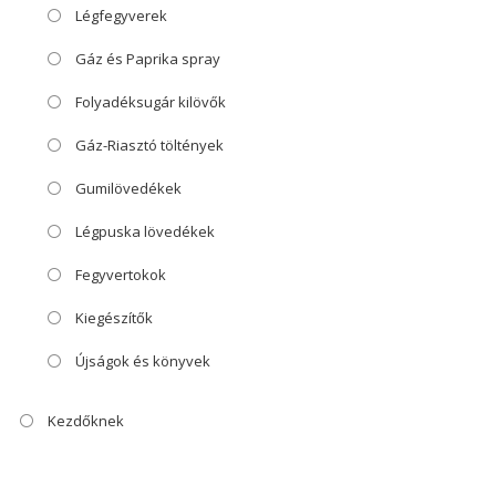
Légfegyverek
Gáz és Paprika spray
Folyadéksugár kilövők
Gáz-Riasztó töltények
Gumilövedékek
Légpuska lövedékek
Fegyvertokok
Kiegészítők
Újságok és könyvek
Kezdőknek