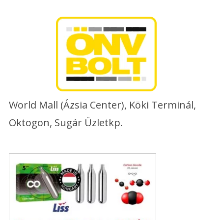
Skip
to
content
World Mall (Ázsia Center), Köki Terminál,
Oktogon, Sugár Üzletkp.