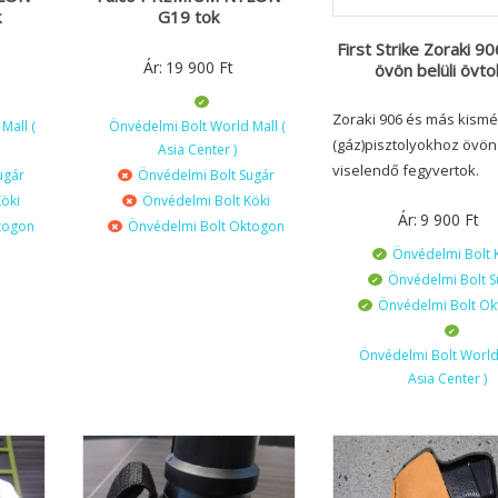
k
G19 tok
First Strike Zoraki 9
Ár:
19 900
Ft
övön belüli övto
Zoraki 906 és más kismé
Mall (
Önvédelmi Bolt World Mall (
(gáz)pisztolyokhoz övön
Asia Center )
viselendő fegyvertok.
ugár
Önvédelmi Bolt Sugár
öki
Önvédelmi Bolt Köki
Ár:
9 900
Ft
togon
Önvédelmi Bolt Oktogon
Önvédelmi Bolt 
Önvédelmi Bolt S
Önvédelmi Bolt O
Önvédelmi Bolt World 
Asia Center )