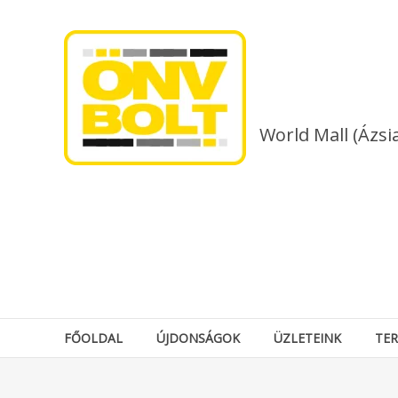
Skip
to
content
World Mall (Ázsi
FŐOLDAL
ÚJDONSÁGOK
ÜZLETEINK
TE