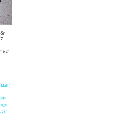
bőr
17
ame 2″
Mall (
Köki
ktogon
ugár