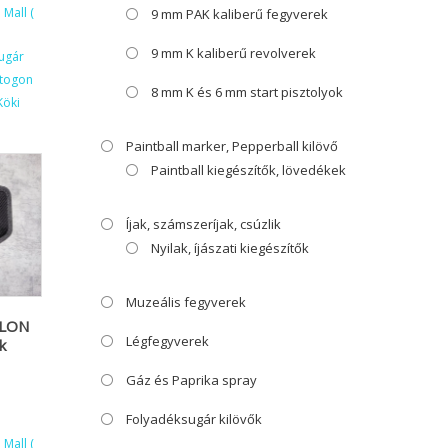
Mall (
9 mm PAK kaliberű fegyverek
9 mm K kaliberű revolverek
ugár
ktogon
8 mm K és 6 mm start pisztolyok
Köki
Paintball marker, Pepperball kilövő
Paintball kiegészítők, lövedékek
Íjak, számszeríjak, csúzlik
Nyilak, íjászati kiegészítők
Muzeális fegyverek
YLON
Légfegyverek
k
Gáz és Paprika spray
Folyadéksugár kilövők
Mall (