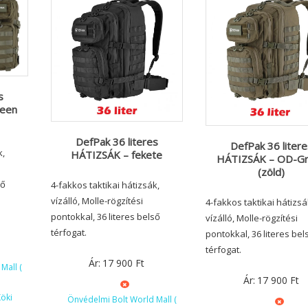
s
een
DefPak 36 literes
DefPak 36 litere
k,
HÁTIZSÁK – fekete
HÁTIZSÁK – OD-G
(zöld)
ső
4-fakkos taktikai hátizsák,
vízálló, Molle-rögzítési
4-fakkos taktikai hátizsá
pontokkal, 36 literes belső
vízálló, Molle-rögzítési
térfogat.
pontokkal, 36 literes bel
térfogat.
Ár:
17 900
Ft
Mall (
Ár:
17 900
Ft
öki
Önvédelmi Bolt World Mall (