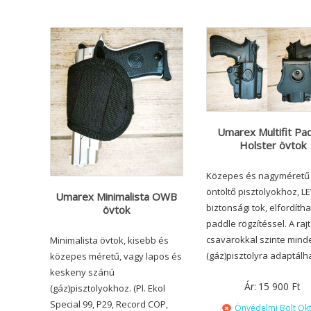
Umarex Multifit Pa
Holster övtok
Közepes és nagyméretű
öntöltő pisztolyokhoz, L
Umarex Minimalista OWB
biztonsági tok, elfordíth
övtok
paddle rögzítéssel. A raj
csavarokkal szinte mind
Minimalista övtok, kisebb és
(gáz)pisztolyra adaptálh
közepes méretű, vagy lapos és
keskeny szánú
Ár:
15 900
Ft
(gáz)pisztolyokhoz. (Pl. Ekol
Special 99, P29, Record COP,
Önvédelmi Bolt Ok