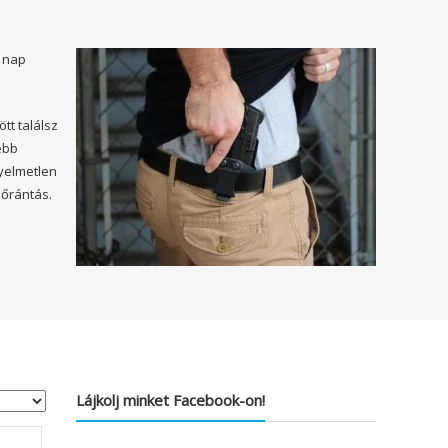
z nap
tt találsz
ebb
nyelmetlen
lőrántás.
Lájkolj minket Facebook-on!