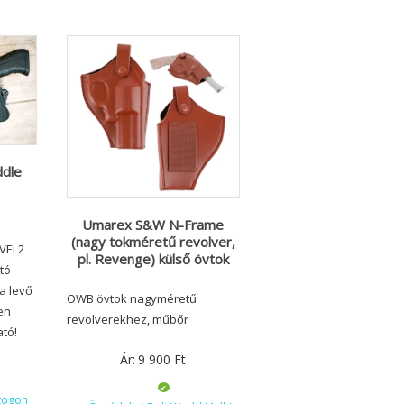
ddle
Umarex S&W N-Frame
(nagy tokméretű revolver,
EVEL2
pl. Revenge) külső övtok
ató
ta levő
OWB övtok nagyméretű
en
revolverekhez, műbőr
ató!
Ár:
9 900
Ft
togon