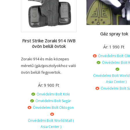
Gáz spray tok
First Strike Zoraki 914 IWB
övön belüli övtok
Ár:
1 990
Ft
Önvédelmi Bolt Ok
Zoraki 914 és más közepes
Önvédelmi Bolt K
méretű (gáz)pisztolyokhoz való
övön belüli fegyvertok.
Önvédelmi Bolt World 
Asia Center )
Ár:
9 900
Ft
Önvédelmi Bolt S
Önvédelmi Bolt Köki
Önvédelmi Bolt Sugár
Önvédelmi Bolt Oktogon
Önvédelmi Bolt World Mall (
Asia Center )