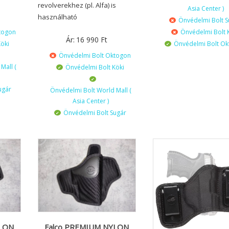
revolverekhez (pl. Alfa) is
Asia Center )
használható
Önvédelmi Bolt S
togon
Önvédelmi Bolt 
Ár:
16 990
Ft
öki
Önvédelmi Bolt O
Önvédelmi Bolt Oktogon
Mall (
Önvédelmi Bolt Köki
ugár
Önvédelmi Bolt World Mall (
Asia Center )
Önvédelmi Bolt Sugár
YLON
Falco PREMIUM NYLON