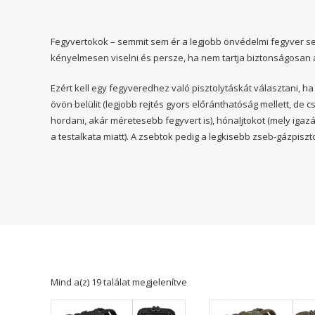
Fegyvertokok – semmit sem ér a legjobb önvédelmi fegyver s
kényelmesen viselni és persze, ha nem tartja biztonságosan 
Ezért kell egy fegyveredhez való pisztolytáskát választani, ha
övön belülit (legjobb rejtés gyors előránthatóság mellett, de
hordani, akár méretesebb fegyvert is), hónaljtokot (mely igaz
a testalkata miatt). A zsebtok pedig a legkisebb zseb-gázpisz
Mind a(z) 19 találat megjelenítve