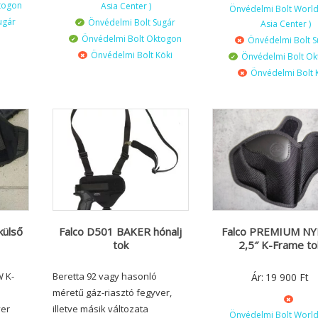
togon
Asia Center )
Önvédelmi Bolt World 
ugár
Önvédelmi Bolt Sugár
Asia Center )
Önvédelmi Bolt Oktogon
Önvédelmi Bolt S
Önvédelmi Bolt Köki
Önvédelmi Bolt O
Önvédelmi Bolt 
külső
Falco D501 BAKER hónalj
Falco PREMIUM N
tok
2,5″ K-Frame to
W K-
Beretta 92 vagy hasonló
Ár:
19 900
Ft
méretű gáz-riasztó fegyver,
ver
illetve másik változata
Önvédelmi Bolt World 