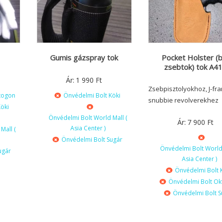
Gumis gázspray tok
Pocket Holster (
zsebtok) tok A4
Ár:
1 990
Ft
Zsebpisztolyokhoz, J-fr
togon
Önvédelmi Bolt Köki
snubbie revolverekhez
öki
Önvédelmi Bolt World Mall (
Ár:
7 900
Ft
Asia Center )
Mall (
Önvédelmi Bolt Sugár
Önvédelmi Bolt World 
ugár
Asia Center )
Önvédelmi Bolt 
Önvédelmi Bolt O
Önvédelmi Bolt S