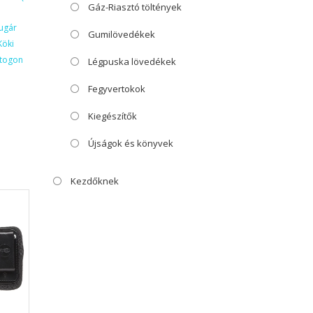
Gáz-Riasztó töltények
ugár
Gumilövedékek
Köki
ktogon
Légpuska lövedékek
Fegyvertokok
Kiegészítők
Újságok és könyvek
Kezdőknek