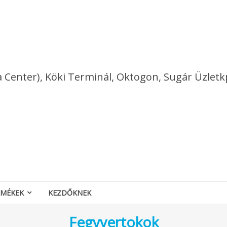
a Center), Köki Terminál, Oktogon, Sugár Üzletk
RMÉKEK
KEZDŐKNEK
Fegyvertokok