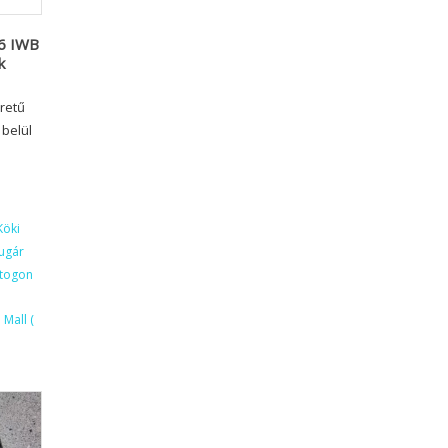
06 IWB
k
retű
 belül
Köki
ugár
ktogon
Mall (