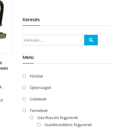
Keresés
Menü
s
reen
Főoldal
k,
Újdonságok
Üzleteink
ső
Termékek
Gáz-Riasztó fegyverek
Gumilövedékes fegyverek