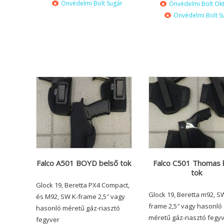
Önvédelmi Bolt Sugár
Önvédelmi Bolt Ok
Önvédelmi Bolt S
Falco A501 BOYD belső tok
Falco C501 Thomas 
tok
Glock 19, Beretta PX4 Compact,
Glock 19, Beretta m92, S
és M92, SW K-frame 2,5″ vagy
frame 2,5″ vagy hasonló
hasonló méretű gáz-riasztó
méretű gáz-riasztó fegy
fegyver