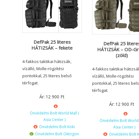
DefPak 25 literes
DefPak 25 litere
HÁTIZSÁK – fekete
HÁTIZSÁK – OD-Gr
(zöld)
4-fakkos taktikai hátizsák,
vízálló, Molle-rögzítési
4-fakkos taktikai hátizsá
pontokkal, 25 literes belső
vízálló, Molle-rögzítési
térfogat.
pontokkal, 25 literes bel
térfogat.
Ár:
12 900
Ft
Ár:
12 900
Ft
Önvédelmi Bolt World Mall (
Asia Center )
Önvédelmi Bolt World 
Önvédelmi Bolt Köki
Asia Center )
Önvédelmi Bolt Oktogon
Önvédelmi Bolt K