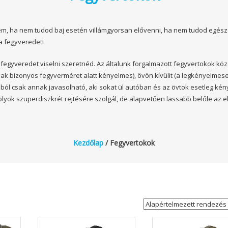
em, ha nem tudod baj esetén villámgyorsan elővenni, ha nem tudod egés
a fegyveredet!
 fegyveredet viselni szeretnéd. Az általunk forgalmazott fegyvertokok közö
 csak bizonyos fegyverméret alatt kényelmes), övön kívülit (a legkényelmes
ából csak annak javasolható, aki sokat ül autóban és az övtok esetleg ké
tolyok szuperdiszkrét rejtésére szolgál, de alapvetően lassabb belőle az e
Kezdőlap
/ Fegyvertokok