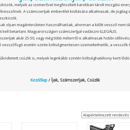
zközök, melyek az izomerővel megfeszített karokban tárolt mozgási energ
yílvesszőnek. A számszeríjak emberélet kioltására alkalmasak, de jogilag
eszközök.
 csak olyan magánterületen használhatóak, ahonnan a kilőtt vessző nem t
 kell betartani. Magyarországon számszeríjjal vadászni ILLEGÁLIS.
szeríjak akár 25-50, vagy még több méterről is alkalmasak hobbi céllövés
elő vesszőfogó esetén szinte költségmentesen üzemeltethetők, a vesszők 
ödtetett csúzlik is, melyek leginkább szintén költséghatékony kerti lőd
Kezdőlap
/ Íjak, Számszeríjak, Csúzlik