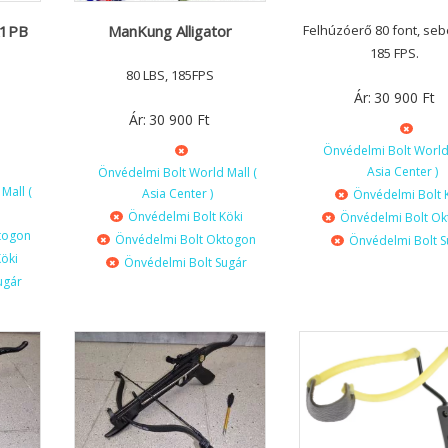
A1PB
ManKung Alligator
Felhúzóerő 80 font, se
185 FPS.
80 LBS, 185FPS
Ár:
30 900
Ft
Ár:
30 900
Ft
Önvédelmi Bolt World 
Asia Center )
Önvédelmi Bolt World Mall (
Mall (
Asia Center )
Önvédelmi Bolt 
Önvédelmi Bolt Köki
Önvédelmi Bolt O
togon
Önvédelmi Bolt Oktogon
Önvédelmi Bolt S
öki
Önvédelmi Bolt Sugár
ugár