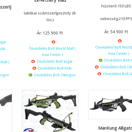
Ek-Archery Vlad
húzóerő:150 LBS
szeríj
taktikai számszeríjpisztoly (8-
sebesség:210 FP
löv.)
Ár:
54 900
Ft
Ár:
125 900
Ft
ugár
Önvédelmi Bolt World 
Önvédelmi Bolt World Mall (
öki
Asia Center )
Asia Center )
Önvédelmi Bolt 
Önvédelmi Bolt Sugár
Mall (
Önvédelmi Bolt O
Önvédelmi Bolt Köki
Önvédelmi Bolt S
Önvédelmi Bolt Oktogon
togon
ManKung Alligat