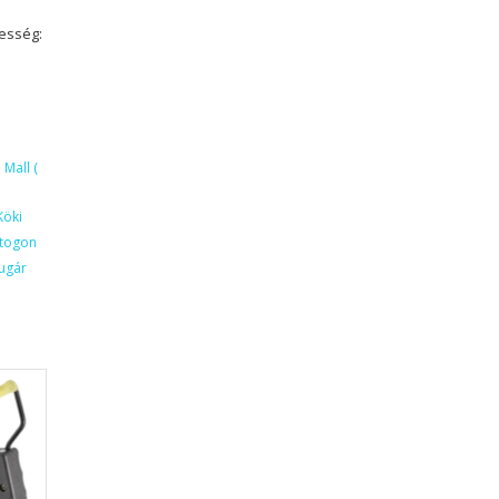
besség:
Mall (
Köki
ktogon
ugár