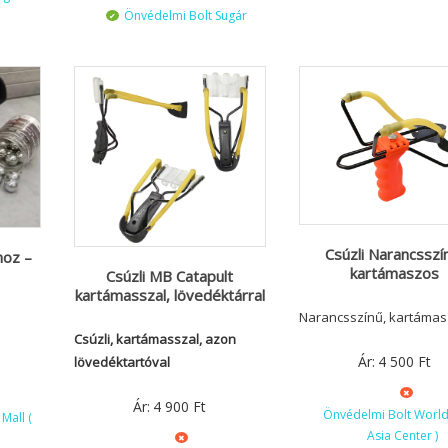
Önvédelmi Bolt Sugár
Csúzli Narancsszí
hoz –
kartámaszos
Csúzli MB Catapult
kartámasszal, lövedéktárral
Narancsszínű, kartáma
Csúzli, kartámasszal, azon
Ár:
4 500
Ft
lövedéktartóval
Ár:
4 900
Ft
Önvédelmi Bolt World 
Mall (
Asia Center )