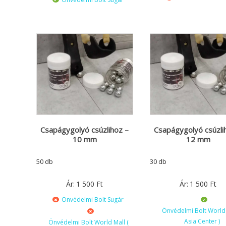
Csapágygolyó csúzlihoz –
Csapágygolyó csúzli
10 mm
12 mm
50 db
30 db
Ár:
1 500
Ft
Ár:
1 500
Ft
Önvédelmi Bolt Sugár
Önvédelmi Bolt World 
Asia Center )
Önvédelmi Bolt World Mall (