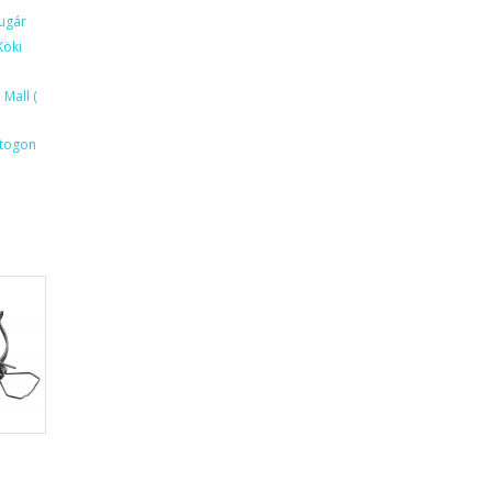
ugár
Köki
Mall (
ktogon