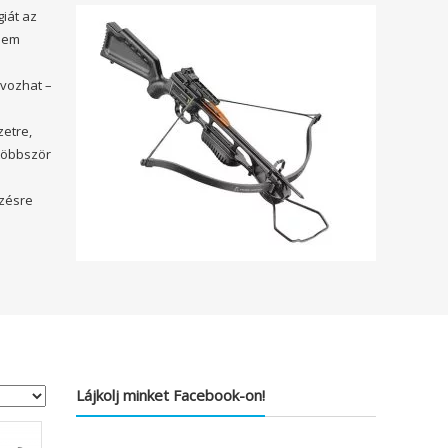
iát az
 sem
ávozhat –
zetre,
többször
özésre
Lájkolj minket Facebook-on!