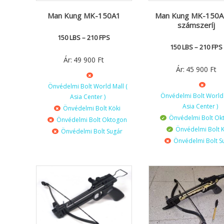
Man Kung MK-150A1
Man Kung MK-150
számszeríj
150 LBS – 210 FPS
150 LBS – 210 FPS
Ár:
49 900
Ft
Ár:
45 900
Ft
Önvédelmi Bolt World Mall (
Önvédelmi Bolt World 
Asia Center )
Asia Center )
Önvédelmi Bolt Köki
Önvédelmi Bolt Ok
Önvédelmi Bolt Oktogon
Önvédelmi Bolt K
Önvédelmi Bolt Sugár
Önvédelmi Bolt S