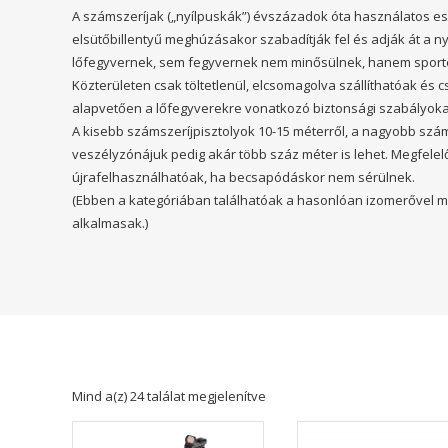
A számszeríjak („nyílpuskák”) évszázadok óta használatos es
elsütőbillentyű meghúzásakor szabadítják fel és adják át a n
lőfegyvernek, sem fegyvernek nem minősülnek, hanem sport
Közterületen csak töltetlenül, elcsomagolva szállíthatóak és
alapvetően a lőfegyverekre vonatkozó biztonsági szabályokat
A kisebb számszeríjpisztolyok 10-15 méterről, a nagyobb szám
veszélyzónájuk pedig akár több száz méter is lehet. Megfel
újrafelhasználhatóak, ha becsapódáskor nem sérülnek.
(Ebben a kategóriában találhatóak a hasonlóan izomerővel műk
alkalmasak.)
Mind a(z) 24 találat megjelenítve