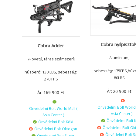
Cobra nyílpisztol
Cobra Adder
Alumínium,
7-lövetű, táras számszeríj
sebesség: 175FPS,húz
húzóerő: 130 LBS, sebesség:
80LBS
270 FPS
Ár:
20 900
Ft
Ár:
169 900
Ft
Önvédelmi Bolt World 
Önvédelmi Bolt World Mall (
Asia Center )
Asia Center )
Önvédelmi Bolt K
Önvédelmi Bolt Köki
Önvédelmi Bolt Ok
Önvédelmi Bolt Oktogon
Önvédelmi Bolt S
Önvédelmi Bolt Sugár