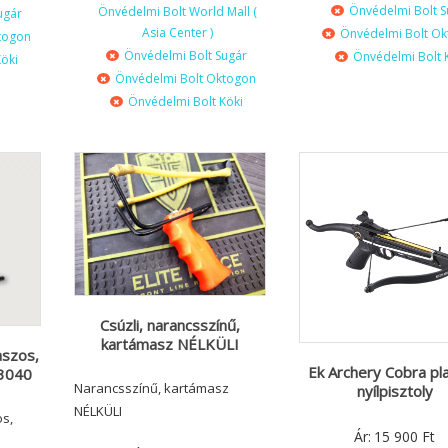
Önvédelmi Bolt S
Önvédelmi Bolt World Mall (
ugár
Asia Center )
Önvédelmi Bolt O
togon
Önvédelmi Bolt Sugár
Önvédelmi Bolt 
öki
Önvédelmi Bolt Oktogon
Önvédelmi Bolt Köki
Csúzli, narancsszínű,
kartámasz NÉLKÜLI
aszos,
Ek Archery Cobra pla
 3040
Narancsszínű, kartámasz
nyílpisztoly
NÉLKÜLI
s,
Ár:
15 900
Ft