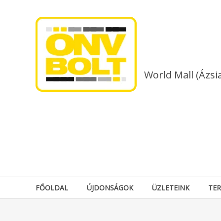
Skip
to
content
World Mall (Ázsi
FŐOLDAL
ÚJDONSÁGOK
ÜZLETEINK
TE