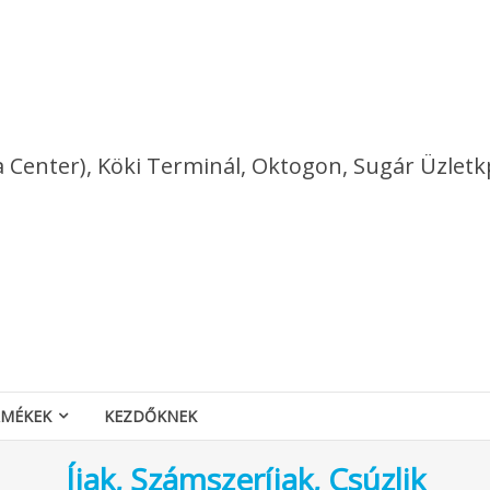
a Center), Köki Terminál, Oktogon, Sugár Üzletk
RMÉKEK
KEZDŐKNEK
Íjak, Számszeríjak, Csúzlik