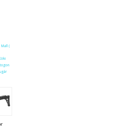
S
Mall (
Köki
ktogon
ugár
or