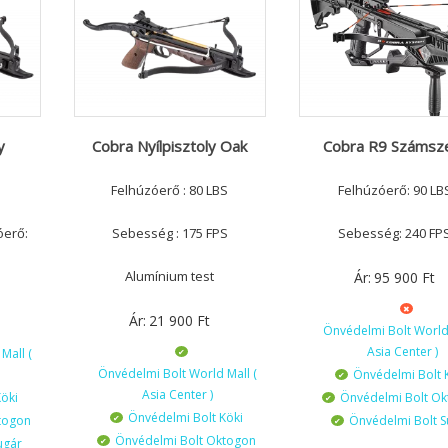
y
Cobra Nyílpisztoly Oak
Cobra R9 Számsze
Felhúzóerő : 80 LBS
Felhúzóerő: 90 LB
óerő:
Sebesség : 175 FPS
Sebesség: 240 FP
Alumínium test
Ár:
95 900
Ft
Ár:
21 900
Ft
Önvédelmi Bolt World 
Asia Center )
Mall (
Önvédelmi Bolt World Mall (
Önvédelmi Bolt 
Asia Center )
öki
Önvédelmi Bolt O
Önvédelmi Bolt Köki
togon
Önvédelmi Bolt S
Önvédelmi Bolt Oktogon
ugár