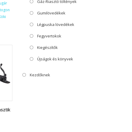
Gáz-Riasztó töltények
ugár
ktogon
Gumilövedékek
Köki
Légpuska lövedékek
Fegyvertokok
Kiegészítők
Újságok és könyvek
Kezdőknek
sztik