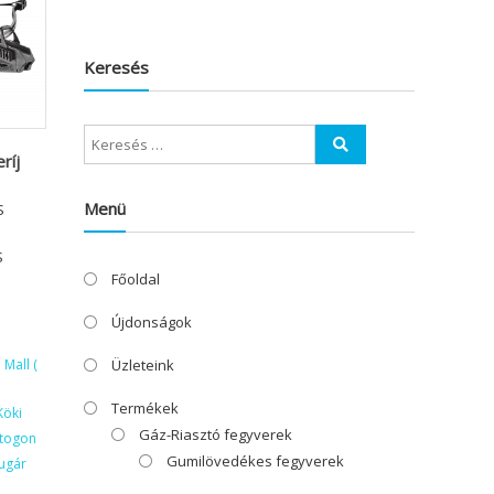
Keresés
ríj
Menü
S
S
Főoldal
Újdonságok
Üzleteink
Mall (
Termékek
Köki
Gáz-Riasztó fegyverek
ktogon
Gumilövedékes fegyverek
ugár