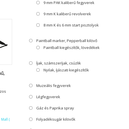
9 mm PAK kaliberű fegyverek
9 mm K kaliberű revolverek
8 mm K és 6 mm start pisztolyok
Paintball marker, Pepperball kilövő
Paintball kiegészítők, lövedékek
Íjak, számszeríjak, csúzlik
Nyilak, íjászati kiegészítők
nű,
Muzeális fegyverek
szos
Légfegyverek
Gáz és Paprika spray
Folyadéksugár kilövők
Mall (