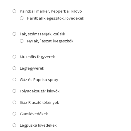
Paintball marker, Pepperball kilövő
Paintball kiegészítők, lövedékek
Íjak, számszeríjak, csúzlik
Nyilak, íjászati kiegészítők
Muzeális fegyverek
Légfegyverek
Gáz és Paprika spray
Folyadéksugár kilövők
Gáz-Riasztó töltények
Gumilövedékek
Légpuska lövedékek