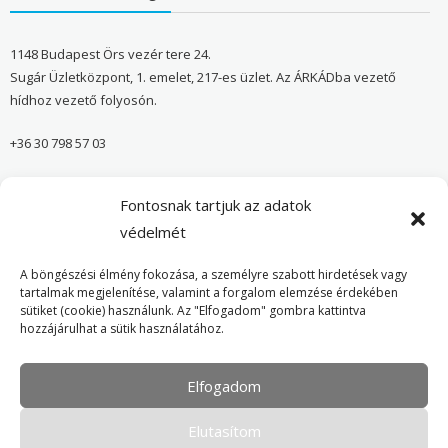
1148 Budapest Örs vezér tere 24.
Sugár Üzletközpont, 1. emelet, 217-es üzlet. Az ÁRKÁDba vezető
hídhoz vezető folyosón.
+36 30 798 57 03
sugar@onvedelmibolt.hu
Fontosnak tartjuk az adatok
NYITVA TARTÁS:
védelmét
H-SZ: 10:00-20:00
A böngészési élmény fokozása, a személyre szabott hirdetések vagy
tartalmak megjelenítése, valamint a forgalom elemzése érdekében
sütiket (cookie) használunk. Az "Elfogadom" gombra kattintva
Önvédelmi Bolt – Főoldal
hozzájárulhat a sütik használatához.
Adatvédelmi tájékoztató
Elfogadom
Cookie Policy
Elutasítom