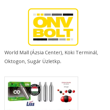
Skip
to
content
World Mall (Ázsia Center), Köki Terminál,
Oktogon, Sugár Üzletkp.