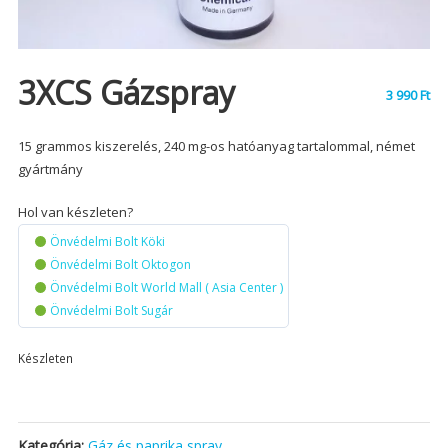
3XCS Gázspray
3 990
Ft
15 grammos kiszerelés, 240 mg-os hatóanyag tartalommal, német
gyártmány
Hol van készleten?
Önvédelmi Bolt Köki
Önvédelmi Bolt Oktogon
Önvédelmi Bolt World Mall ( Asia Center )
Önvédelmi Bolt Sugár
Készleten
Kategória:
Gáz és paprika spray