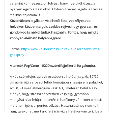
valamint könnyezést, orrfolyást, hányingert köhögést, a
nyelven égető érzést okoz. Előfordul nehéz, égető légzés és
mellkasi fájdalom is.
Közterületen legálisan viselhető! Este, veszélyesebb
helyeken kézben tartjuk, zsebbe rejtve, hogy gyorsan, és
gondolkodás nélkül tudjuk használni. Fontos, hogy mindig
könnyen elérhető helyen legyen!
Forrás:
http://www.kaliberinfo.hu/hirek/a-legerosebb-3xcs-
gazspray
A termék Fog/Cone (KÖD) szórófejjel kerül forgalomba.
A köd szórófejes sprayk esetében a hatóanyag, kb. 30?50
cm átmérőjű aeroszol felhő formájában hagyja el a palackot,
ami 0,5-1 m-es átmérőjűvé válik 1-1,5 méteren belül. Nagy
előnye, hogy stresszhelyzetben vagy egy gyorsabb
mozgású állat lefújása esetén is hatékony védelmet biztosít,
mert nem igényel pontos célzást. Használatához nem kell
nagy gyakorlat, mert arc felé irányítva hatékonyan teríti be a