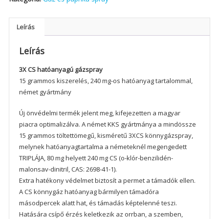
Leírás
Leírás
3X CS hatóanyagú gázspray
15 grammos kiszerelés, 240 mg-os hatóanyag tartalommal,
német gyártmány
Új önvédelmi termék jelent meg, kifejezetten a magyar
piacra optimalizálva. A német KKS gyártmánya a mindössze
15 grammos töltettömegű, kisméretű 3XCS könnygázspray,
melynek hatóanyagtartalma a németeknél megengedett
TRIPLÁJA, 80 mg helyett 240 mg CS (o-klór-benzilidén-
malonsav-dinitril, CAS: 2698-41-1).
Extra hatékony védelmet biztosít a permet a támadók ellen.
A CS könnygáz hatóanyag bármilyen támadóra
másodpercek alatt hat, és támadás képtelenné teszi.
Hatására csípő érzés keletkezik az orrban, a szemben,