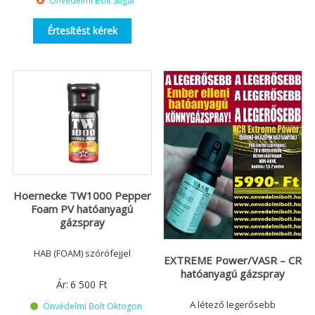
Önvédelmi Bolt Sugár
Értesítést kérek
Hoernecke TW1000 Pepper
Foam PV hatóanyagú
gázspray
HAB (FOAM) szórófejjel
EXTREME Power/VASR – CR
hatóanyagú gázspray
Ár:
6 500
Ft
A létező legerősebb
Önvédelmi Bolt Oktogon