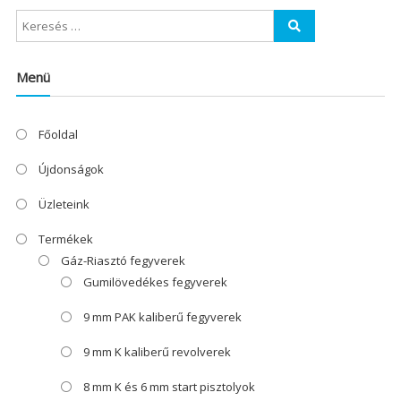
Menü
Főoldal
Újdonságok
Üzleteink
Termékek
Gáz-Riasztó fegyverek
Gumilövedékes fegyverek
9 mm PAK kaliberű fegyverek
9 mm K kaliberű revolverek
8 mm K és 6 mm start pisztolyok