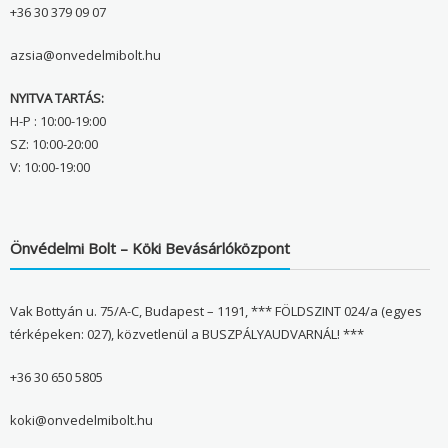
+36 30 379 09 07
azsia@onvedelmibolt.hu
NYITVA TARTÁS:
H-P : 10:00-19:00
SZ: 10:00-20:00
V: 10:00-19:00
Önvédelmi Bolt – Köki Bevásárlóközpont
Vak Bottyán u. 75/A-C, Budapest – 1191, *** FÖLDSZINT 024/a (egyes
térképeken: 027), közvetlenül a BUSZPÁLYAUDVARNÁL! ***
+36 30 650 5805
koki@onvedelmibolt.hu