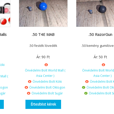
alls
.50 T4E MAB
.50 RazorGun
.50 festék lövedék
.50 kemény gumilöv
Ár:
90
Ft
Ár:
50
Ft
öki
Önvédelmi Bolt World Mall (
Önvédelmi Bolt World 
Asia Center )
Asia Center )
Mall (
Önvédelmi Bolt Köki
Önvédelmi Bolt 
togon
Önvédelmi Bolt Oktogon
Önvédelmi Bolt O
ugár
Önvédelmi Bolt Sugár
Önvédelmi Bolt S
Értesítést kérek