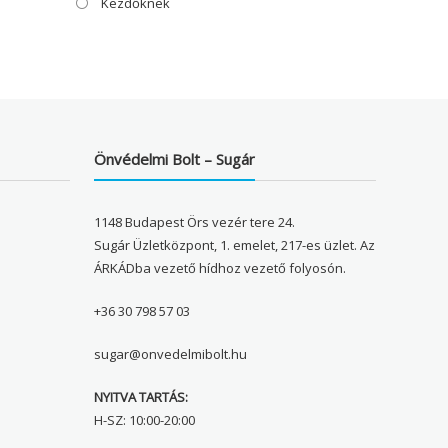
Kezdőknek
Önvédelmi Bolt – Sugár
1148 Budapest Örs vezér tere 24.
Sugár Üzletközpont, 1. emelet, 217-es üzlet. Az
ÁRKÁDba vezető hídhoz vezető folyosón.
+36 30 798 57 03
sugar@onvedelmibolt.hu
NYITVA TARTÁS:
H-SZ: 10:00-20:00