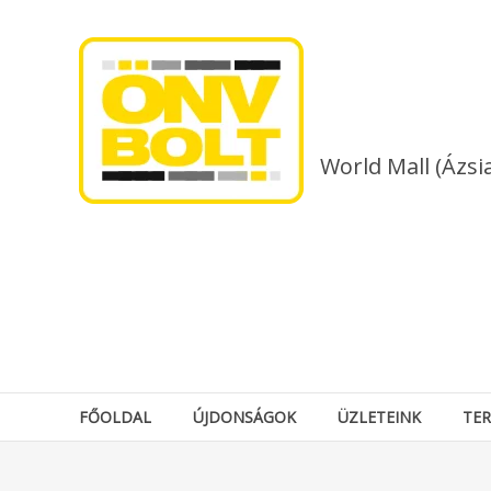
Skip
to
content
World Mall (Ázsi
FŐOLDAL
ÚJDONSÁGOK
ÜZLETEINK
TE