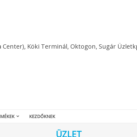
a Center), Köki Terminál, Oktogon, Sugár Üzletk
RMÉKEK
KEZDŐKNEK
ÜZLET