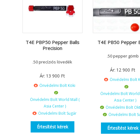
T4E PBP50 Pepper Balls
T4E PB50 Pepper B
Precision
.50 pepper gömb
.50 precíziós lövedék
Ár:
12 900
Ft
Ár:
13 900
Ft
Önvédelmi Bolt K
Önvédelmi Bolt Köki
Önvédelmi Bolt World 
Önvédelmi Bolt World Mall (
Asia Center )
Asia Center )
Önvédelmi Bolt Ok
Önvédelmi Bolt Sugár
Önvédelmi Bolt S
Értesítést kérek
Értesítést kérek