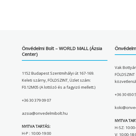
Önvédelmi Bolt – WORLD MALL (Ázsia
Önvédelmi
Center)
Vak Bottyán
1152 Budapest Szentmihályi út 167-169.
FÖLDSZINT 
Keleti szárny, FÖLDSZINT, Üzlet szám:
közvetlenü
F0.12M05 (A lottózó és a fagyizó mellett.)
+36 30 650 
+36 30 379 09 07
koki@onved
azsia@onvedelmibolt.hu
NYITVA TAR
NYITVA TARTÁS:
H-SZ: 10:00-
H-P : 10:00-19:00
V: 10:00-18: