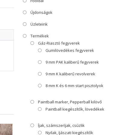
Főoldal
Újdonságok
Üzleteink
Termékek
Gáz-Riasztó fegyverek
Gumilövedékes fegyverek
9 mm PAK kaliberű fegyverek
9 mm K kaliberű revolverek
8 mm K és 6 mm start pisztolyok
Paintball marker, Pepperball kilövő
Paintball kiegészítők, lövedékek
Íjak, számszeríjak, csúzlik
Nyilak, íjászati kiegészítők