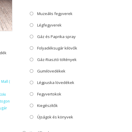
Muzeális fegyverek
Légfegyverek
Gáz és Paprika spray
Folyadéksugár kilövők
edék
Gáz-Riasztó töltények
Gumilövedékek
Mall (
Légpuska lövedékek
Fegyvertokok
Köki
ktogon
Kiegészítők
ugár
Újságok és könyvek