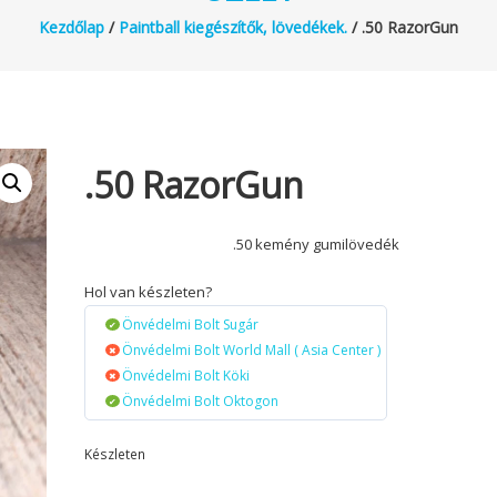
Kezdőlap
/
Paintball kiegészítők, lövedékek.
/ .50 RazorGun
.50 RazorGun
.50 kemény gumilövedék
Hol van készleten?
Önvédelmi Bolt Sugár
Önvédelmi Bolt World Mall ( Asia Center )
Önvédelmi Bolt Köki
Önvédelmi Bolt Oktogon
Készleten