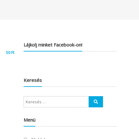
Lájkolj minket Facebook-on!
50
Ft
Keresés
Menü