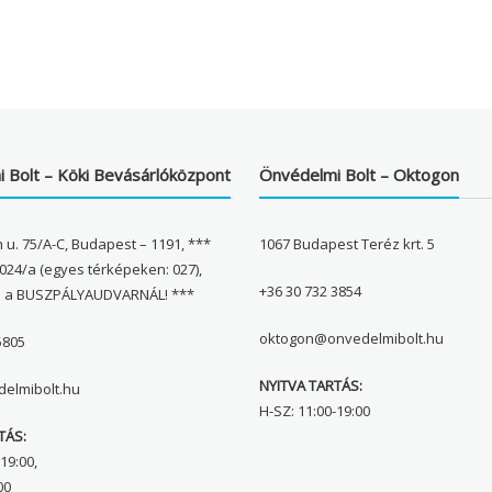
 Bolt – Köki Bevásárlóközpont
Önvédelmi Bolt – Oktogon
 u. 75/A-C, Budapest – 1191, ***
1067 Budapest Teréz krt. 5
024/a (egyes térképeken: 027),
+36 30 732 3854
l a BUSZPÁLYAUDVARNÁL! ***
oktogon@onvedelmibolt.hu
5805
NYITVA TARTÁS:
elmibolt.hu
H-SZ: 11:00-19:00
TÁS:
19:00,
00