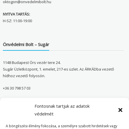
oktogon@onvedelmibolt.hu
NYITVA TARTÁS:
H-SZ: 11:00-19:00
Önvédelmi Bolt – Sugár
1148 Budapest Örs vezér tere 24.
Sugár Üzletközpont, 1. emelet, 217-es üzlet. Az ÁRKÁDba vezető
hídhoz vezető folyosón.
+36 30 798 57 03
sugar@onvedelmibolt.hu
Fontosnak tartjuk az adatok
NYITVA TARTÁS:
védelmét
H-SZ: 10:00-20:00
A böngészési élmény fokozása, a személyre szabott hirdetések vagy