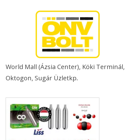
Skip
to
content
World Mall (Ázsia Center), Köki Terminál,
Oktogon, Sugár Üzletkp.