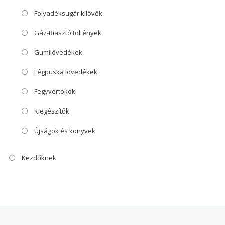
Folyadéksugár kilövők
Gáz-Riasztó töltények
Gumilövedékek
Légpuska lövedékek
Fegyvertokok
Kiegészítők
Újságok és könyvek
Kezdőknek