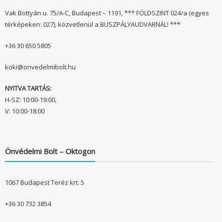
Vak Bottyán u. 75/A-C, Budapest – 1191, *** FÖLDSZINT 024/a (egyes
térképeken: 027), közvetlenül a BUSZPÁLYAUDVARNÁL! ***
+36 30 650 5805
koki@onvedelmibolt.hu
NYITVA TARTÁS:
H-SZ: 10:00-19:00,
V: 10:00-18:00
Önvédelmi Bolt – Oktogon
1067 Budapest Teréz krt. 5
+36 30 732 3854