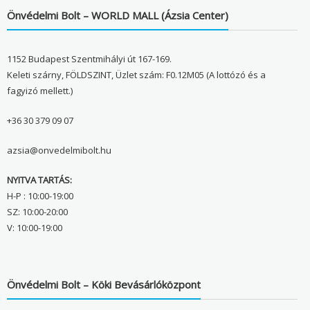
Önvédelmi Bolt – WORLD MALL (Ázsia Center)
1152 Budapest Szentmihályi út 167-169.
Keleti szárny, FÖLDSZINT, Üzlet szám: F0.12M05 (A lottózó és a
fagyizó mellett.)
+36 30 379 09 07
azsia@onvedelmibolt.hu
NYITVA TARTÁS:
H-P : 10:00-19:00
SZ: 10:00-20:00
V: 10:00-19:00
Önvédelmi Bolt – Köki Bevásárlóközpont