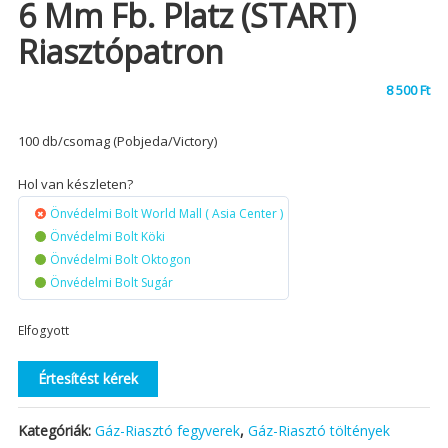
6 Mm Fb. Platz (START)
Riasztópatron
8 500
Ft
100 db/csomag (Pobjeda/Victory)
Hol van készleten?
Önvédelmi Bolt World Mall ( Asia Center )
Önvédelmi Bolt Köki
Önvédelmi Bolt Oktogon
Önvédelmi Bolt Sugár
Elfogyott
Értesítést kérek
Kategóriák:
Gáz-Riasztó fegyverek
,
Gáz-Riasztó töltények