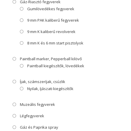
Gáz-Riasztó fegyverek
Gumilövedékes fegyverek
9 mm PAK kaliberű fegyverek
9 mm K kaliberű revolverek
8 mm K és 6 mm start pisztolyok
Paintball marker, Pepperball kilövő
Paintball kiegészítők, lövedékek
Íjak, számszeríjak, csúzlik
Nyilak, íjászati kiegészítők
Muzeális fegyverek
Légfegyverek
Gáz és Paprika spray