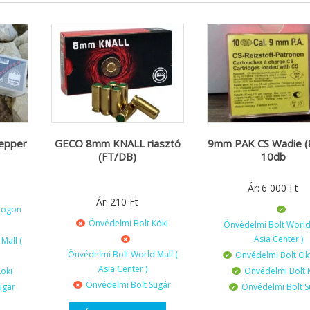
Pepper
GECO 8mm KNALL riasztó
9mm PAK CS Wadie 
(FT/DB)
10db
Ár:
6 000
Ft
Ár:
210
Ft
togon
Önvédelmi Bolt Köki
Önvédelmi Bolt World 
Asia Center )
Mall (
Önvédelmi Bolt World Mall (
Önvédelmi Bolt O
Asia Center )
öki
Önvédelmi Bolt 
Önvédelmi Bolt Sugár
ugár
Önvédelmi Bolt S