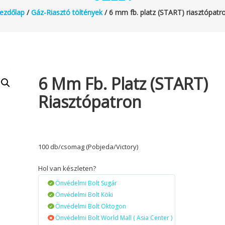
ezdőlap
/
Gáz-Riasztó töltények
/ 6 mm fb. platz (START) riasztópatr
6 Mm Fb. Platz (START)
Riasztópatron
100 db/csomag (Pobjeda/Victory)
Hol van készleten?
Önvédelmi Bolt Sugár
Önvédelmi Bolt Köki
Önvédelmi Bolt Oktogon
Önvédelmi Bolt World Mall ( Asia Center )