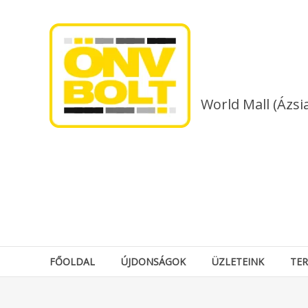
Skip
to
content
World Mall (Ázsi
FŐOLDAL
ÚJDONSÁGOK
ÜZLETEINK
TE