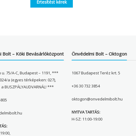
Értesítést kérek
 Bolt – Köki Bevásárlóközpont
Önvédelmi Bolt – Oktogon
 u. 75/A-C, Budapest – 1191, ***
1067 Budapest Teréz krt. 5
024/a (egyes térképeken: 027),
+36 30 732 3854
l a BUSZPÁLYAUDVARNÁL! ***
oktogon@onvedelmibolt.hu
5805
NYITVA TARTÁS:
elmibolt.hu
H-SZ: 11:00-19:00
TÁS:
19:00,