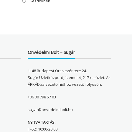
Kezdőknek
Önvédelmi Bolt – Sugár
1148 Budapest Örs vezér tere 24.
Sugár Üzletközpont, 1. emelet, 217-es üzlet. Az
ÁRKÁDba vezető hídhoz vezető folyosón.
+36 30 798 57 03
sugar@onvedelmibolt.hu
NYITVA TARTÁS:
H-SZ: 10:00-20:00