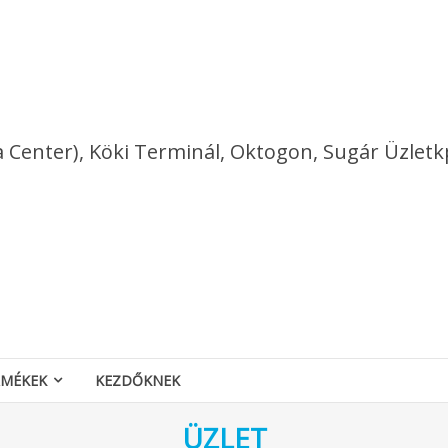
a Center), Köki Terminál, Oktogon, Sugár Üzletk
RMÉKEK
KEZDŐKNEK
ÜZLET