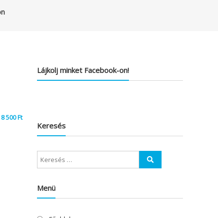
on
Lájkolj minket Facebook-on!
8 500
Ft
Keresés
Menü