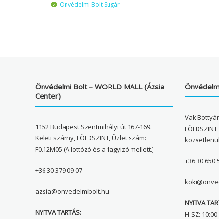
Önvédelmi Bolt Sugár
Önvédelmi Bolt – WORLD MALL (Ázsia
Önvédelmi
Center)
Vak Bottyán
1152 Budapest Szentmihályi út 167-169.
FÖLDSZINT 
Keleti szárny, FÖLDSZINT, Üzlet szám:
közvetlenü
F0.12M05 (A lottózó és a fagyizó mellett.)
+36 30 650 
+36 30 379 09 07
koki@onved
azsia@onvedelmibolt.hu
NYITVA TAR
NYITVA TARTÁS:
H-SZ: 10:00-