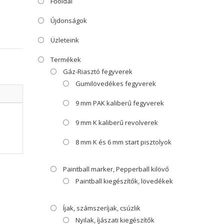
Főoldal
Újdonságok
Üzleteink
Termékek
k
Gáz-Riasztó fegyverek
Gumilövedékes fegyverek
9 mm PAK kaliberű fegyverek
9 mm K kaliberű revolverek
8 mm K és 6 mm start pisztolyok
Paintball marker, Pepperball kilövő
Paintball kiegészítők, lövedékek
Íjak, számszeríjak, csúzlik
Nyilak, íjászati kiegészítők