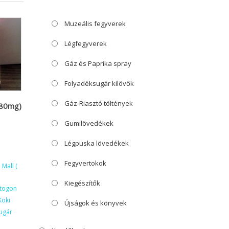
Muzeális fegyverek
Légfegyverek
Gáz és Paprika spray
Folyadéksugár kilövők
Gáz-Riasztó töltények
(80mg)
Gumilövedékek
Légpuska lövedékek
Fegyvertokok
Mall (
Kiegészítők
ktogon
Köki
Újságok és könyvek
ugár