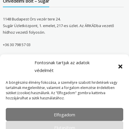
Önvédelmi Bolt – Sugár
1148 Budapest Örs vezér tere 24.
Sugár Üzletközpont, 1. emelet, 217-es üzlet. Az ÁRKÁDba vezető
hídhoz vezető folyosón.
+36 30 798 57 03
sugar@onvedelmibolt.hu
Fontosnak tartjuk az adatok
NYITVA TARTÁS:
védelmét
H-SZ: 10:00-20:00
A böngészési élmény fokozása, a személyre szabott hirdetések vagy
tartalmak megjelenítése, valamint a forgalom elemzése érdekében
sütiket (cookie) használunk. Az "Elfogadom" gombra kattintva
Önvédelmi Bolt – Főoldal
hozzájárulhat a sütik használatához.
Adatvédelmi tájékoztató
Elfogadom
Cookie Policy
Elutasítom