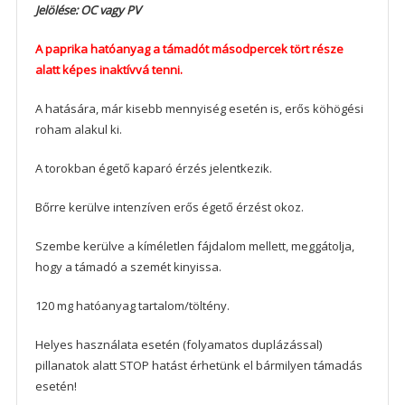
Jelölése: OC vagy PV
A paprika hatóanyag a támadót másodpercek tört része
alatt képes inaktívvá tenni.
A hatására, már kisebb mennyiség esetén is, erős köhögési
roham alakul ki.
A torokban égető kaparó érzés jelentkezik.
Bőrre kerülve intenzíven erős égető érzést okoz.
Szembe kerülve a kíméletlen fájdalom mellett, meggátolja,
hogy a támadó a szemét kinyissa.
120 mg hatóanyag tartalom/töltény.
Helyes használata esetén (folyamatos duplázással)
pillanatok alatt STOP hatást érhetünk el bármilyen támadás
esetén!