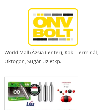
Skip
to
content
World Mall (Ázsia Center), Köki Terminál,
Oktogon, Sugár Üzletkp.