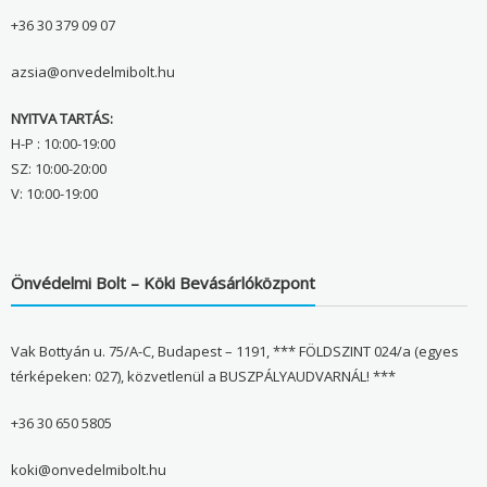
+36 30 379 09 07
azsia@onvedelmibolt.hu
NYITVA TARTÁS:
H-P : 10:00-19:00
SZ: 10:00-20:00
V: 10:00-19:00
Önvédelmi Bolt – Köki Bevásárlóközpont
Vak Bottyán u. 75/A-C, Budapest – 1191, *** FÖLDSZINT 024/a (egyes
térképeken: 027), közvetlenül a BUSZPÁLYAUDVARNÁL! ***
+36 30 650 5805
koki@onvedelmibolt.hu