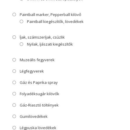
Paintball marker, Pepperball kilövő
Paintball kiegészítők, lövedékek
Íjak, számszeríjak, csúzlik
Nyilak, íjászati kiegészítők
Muzeális fegyverek
Légfegyverek
Gáz és Paprika spray
Folyadéksugár kilövők
Gáz-Riasztó töltények
Gumilövedékek
Légpuska lövedékek