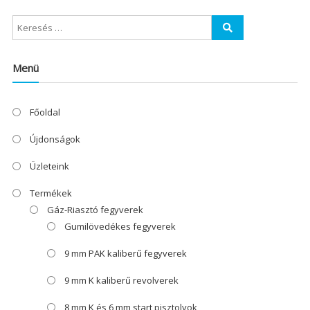
Menü
Főoldal
Újdonságok
Üzleteink
Termékek
Gáz-Riasztó fegyverek
Gumilövedékes fegyverek
9 mm PAK kaliberű fegyverek
9 mm K kaliberű revolverek
8 mm K és 6 mm start pisztolyok