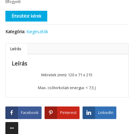
Elfogyott
Értesítést kérek
Kategória:
Kiegészítők
Leírás
Leírás
Méretek (mm): 120 x 71 x 215
Max. csőtorkolati energia: < 7,5 J
Facebook
Pinterest
LinkedIn