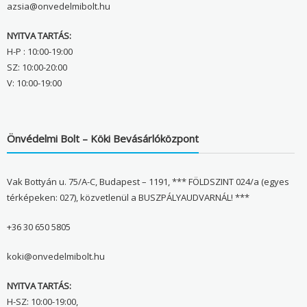
azsia@onvedelmibolt.hu
NYITVA TARTÁS:
H-P : 10:00-19:00
SZ: 10:00-20:00
V: 10:00-19:00
Önvédelmi Bolt – Köki Bevásárlóközpont
Vak Bottyán u. 75/A-C, Budapest – 1191, *** FÖLDSZINT 024/a (egyes
térképeken: 027), közvetlenül a BUSZPÁLYAUDVARNÁL! ***
+36 30 650 5805
koki@onvedelmibolt.hu
NYITVA TARTÁS:
H-SZ: 10:00-19:00,