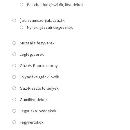
Paintball kiegészítők, lövedékek
Íjak, számszeríjak, csúzlik
Nyilak, íjászati kiegészítők
Muzeális fegyverek
Légfegyverek
Gáz és Paprika spray
Folyadéksugár kilövők
Gáz-Riasztó töltények
Gumilövedékek
Légpuska lövedékek
Fegyvertokok