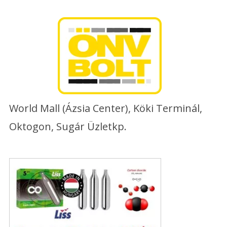
Skip
to
content
World Mall (Ázsia Center), Köki Terminál,
Oktogon, Sugár Üzletkp.