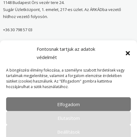
1148 Budapest Örs vezér tere 24.
Sugár Üzletközpont, 1. emelet, 217-es üzlet. Az ÁRKÁDba vezető
hídhoz vezető folyosón.
+36 30 798 57 03
sugar@onvedelmibolt.hu
Fontosnak tartjuk az adatok
NYITVA TARTÁS:
védelmét
H-SZ: 10:00-20:00
A böngészési élmény fokozása, a személyre szabott hirdetések vagy
tartalmak megjelenítése, valamint a forgalom elemzése érdekében
sütiket (cookie) használunk. Az "Elfogadom" gombra kattintva
Önvédelmi Bolt – Főoldal
hozzájárulhat a sütik használatához.
Adatvédelmi tájékoztató
Elfogadom
Cookie Policy
Elutasítom
Beállítások