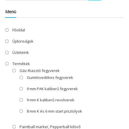
Menü
Főoldal
Újdonságok
Üzleteink
Termékek
Gáz-Riasztó fegyverek
Gumilövedékes fegyverek
9 mm PAK kaliberű fegyverek
9 mm K kaliberű revolverek
8 mm K és 6 mm start pisztolyok
Paintball marker, Pepperball kilövő