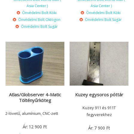
Asia Center )
Asia Center )
Önvédelmi Bolt Köki
Önvédelmi Bolt Köki
Önvédelmi Bolt Oktogon
Önvédelmi Bolt Sugár
Önvédelmi Bolt Sugár
Atlas/Globserver 4-Matic
Kuzey egysoros póttár
Töltényűrköteg
Kuzey 911 és 911T
2-lövetű, alumínium, CNC-zett
fegyverekhez
Ár:
12 900
Ft
Ár:
7 900
Ft