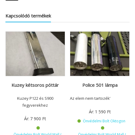
Kapcsolódó termékek
Kuzey kétsoros póttár
Police 501 lámpa
Kuzey P122 és S900
Az elem nem tartozék’
fegyverekhez
Ár:
1 590
Ft
Ár:
7 900
Ft
Önvédelmi Bolt Oktogon
Önvédelmi Bolt World Mall (
Önvédelmi Bolt World Mall (