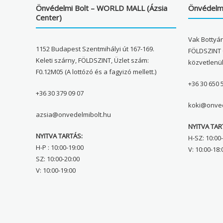
Önvédelmi Bolt – WORLD MALL (Ázsia
Önvédelmi
Center)
Vak Bottyán
1152 Budapest Szentmihályi út 167-169.
FÖLDSZINT 
Keleti szárny, FÖLDSZINT, Üzlet szám:
közvetlenü
F0.12M05 (A lottózó és a fagyizó mellett.)
+36 30 650 
+36 30 379 09 07
koki@onved
azsia@onvedelmibolt.hu
NYITVA TAR
NYITVA TARTÁS:
H-SZ: 10:00-
H-P : 10:00-19:00
V: 10:00-18:
SZ: 10:00-20:00
V: 10:00-19:00