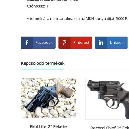
Csőhossz:
4″
A termék ára nem tartalmazza az MKH kártya díját, 5000 Ft-
Facebook
Pinterest
LinkedIn
Kapcsolódó termékek
Ekol Lite 2″ Fekete
Record Chief 2″ Fe