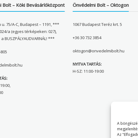
 Bolt – Köki Bevásárlóközpont
Önvédelmi Bolt – Oktogon
 u. 75/A-C, Budapest – 1191, ***
1067 Budapest Teréz krt. 5
024/a (egyes térképeken: 027),
+36 30 732 3854
l a BUSZPÁLYAUDVARNÁL! ***
oktogon@onvedelmibolt.hu
5805
NYITVA TARTÁS:
elmibolt.hu
H-SZ: 11:00-19:00
TÁS:
19:00,
00
A böngészés
megjeleníté
Az "Elfogad