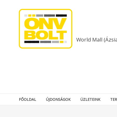
Skip
to
content
World Mall (Ázsi
FŐOLDAL
ÚJDONSÁGOK
ÜZLETEINK
TE