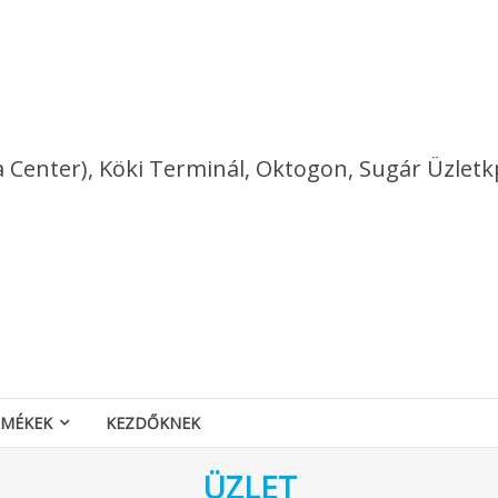
a Center), Köki Terminál, Oktogon, Sugár Üzletk
RMÉKEK
KEZDŐKNEK
ÜZLET