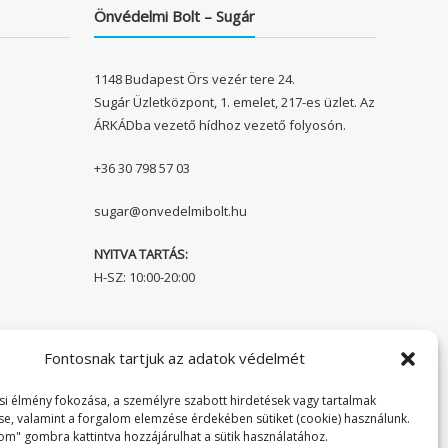
Önvédelmi Bolt – Sugár
1148 Budapest Örs vezér tere 24.
Sugár Üzletközpont, 1. emelet, 217-es üzlet. Az
ÁRKÁDba vezető hídhoz vezető folyosón.
+36 30 798 57 03
sugar@onvedelmibolt.hu
NYITVA TARTÁS:
H-SZ: 10:00-20:00
Önvédelmi Bolt – Főoldal
Fontosnak tartjuk az adatok védelmét
Adatvédelmi tájékoztató
i élmény fokozása, a személyre szabott hirdetések vagy tartalmak
se, valamint a forgalom elemzése érdekében sütiket (cookie) használunk.
Cookie Policy
om" gombra kattintva hozzájárulhat a sütik használatához.