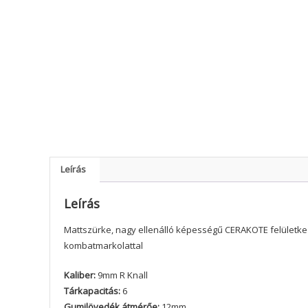
Leírás
Leírás
Mattszürke, nagy ellenálló képességű CERAKOTE felületke
kombatmarkolattal
Kaliber:
9mm R Knall
Tárkapacitás:
6
Gumilövedék átmérőe:
12mm