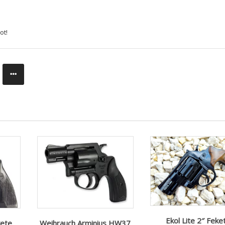
ot!
Ekol Lite 2″ Feke
kete
Weihrauch Arminius HW37