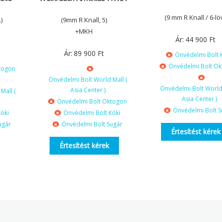
(9 mm R Knall / 6-löv
)
(9mm R Knall, 5)
+MKH
Ár:
44 900
Ft
Ár:
89 900
Ft
Önvédelmi Bolt 
Önvédelmi Bolt O
togon
Önvédelmi Bolt World Mall (
Önvédelmi Bolt World 
Asia Center )
Mall (
Asia Center )
Önvédelmi Bolt Oktogon
Önvédelmi Bolt S
öki
Önvédelmi Bolt Köki
ugár
Önvédelmi Bolt Sugár
Értesítést kérek
Értesítést kérek