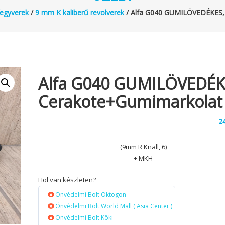
fegyverek
/
9 mm K kaliberű revolverek
/ Alfa G040 GUMILÖVEDÉKES,
Alfa G040 GUMILÖVEDÉK
Cerakote+gumimarkolat
2
(9mm R Knall, 6)
+ MKH
Hol van készleten?
Önvédelmi Bolt Oktogon
Önvédelmi Bolt World Mall ( Asia Center )
Önvédelmi Bolt Köki