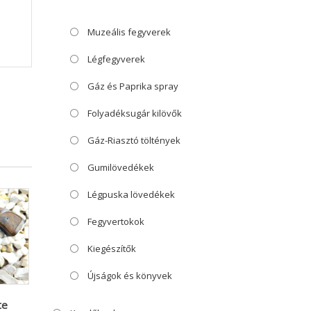
Muzeális fegyverek
Légfegyverek
Gáz és Paprika spray
Folyadéksugár kilövők
Gáz-Riasztó töltények
Gumilövedékek
Légpuska lövedékek
Fegyvertokok
Kiegészítők
Újságok és könyvek
te