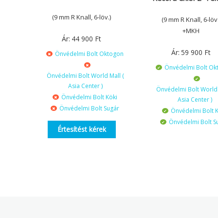
(9 mm R Knall, 6-löv.)
(9 mm R Knall, 6-löv.
+MKH
Ár:
44 900
Ft
Ár:
59 900
Ft
Önvédelmi Bolt Oktogon
Önvédelmi Bolt Ok
Önvédelmi Bolt World Mall (
Asia Center )
Önvédelmi Bolt World 
Önvédelmi Bolt Köki
Asia Center )
Önvédelmi Bolt Sugár
Önvédelmi Bolt K
Önvédelmi Bolt S
Értesítést kérek