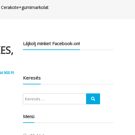
 Cerakote+gumimarkolat
Lájkolj minket Facebook-on!
ES,
44 900
Ft
Keresés
Menü