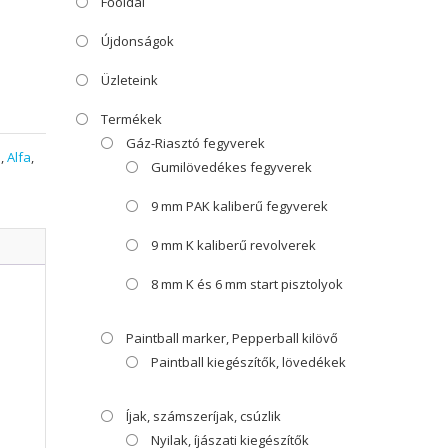
Főoldal
Újdonságok
Üzleteink
Termékek
Gáz-Riasztó fegyverek
l
,
Alfa
,
Gumilövedékes fegyverek
9 mm PAK kaliberű fegyverek
9 mm K kaliberű revolverek
8 mm K és 6 mm start pisztolyok
Paintball marker, Pepperball kilövő
Paintball kiegészítők, lövedékek
Íjak, számszeríjak, csúzlik
Nyilak, íjászati kiegészítők