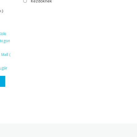
Kezdőknek
.)
Köki
ktogon
Mall (
ugár