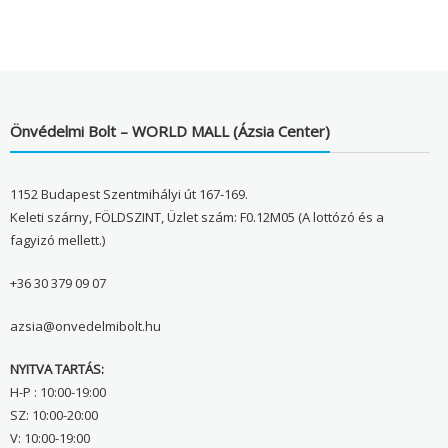
Önvédelmi Bolt – WORLD MALL (Ázsia Center)
1152 Budapest Szentmihályi út 167-169.
Keleti szárny, FÖLDSZINT, Üzlet szám: F0.12M05 (A lottózó és a
fagyizó mellett.)
+36 30 379 09 07
azsia@onvedelmibolt.hu
NYITVA TARTÁS:
H-P : 10:00-19:00
SZ: 10:00-20:00
V: 10:00-19:00