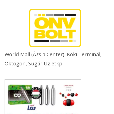
Skip
to
content
World Mall (Ázsia Center), Köki Terminál,
Oktogon, Sugár Üzletkp.