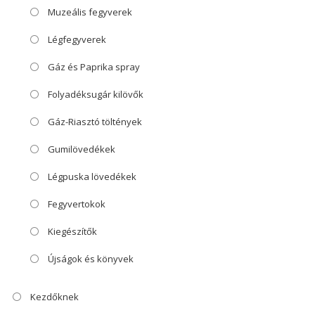
Muzeális fegyverek
Légfegyverek
Gáz és Paprika spray
Folyadéksugár kilövők
Gáz-Riasztó töltények
Gumilövedékek
Légpuska lövedékek
Fegyvertokok
Kiegészítők
Újságok és könyvek
Kezdőknek