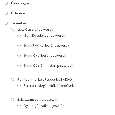
Újdonságok
Üzleteink
Termékek
Gáz-Riasztó fegyverek
Gumilövedékes fegyverek
9 mm PAK kaliberű fegyverek
9 mm K kaliberű revolverek
8 mm K és 6 mm start pisztolyok
Paintball marker, Pepperball kilövő
Paintball kiegészítők, lövedékek
Íjak, számszeríjak, csúzlik
Nyilak, íjászati kiegészítők