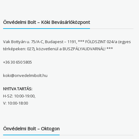
Önvédelmi Bolt – Köki Bevásárlóközpont
Vak Bottyán u. 75/A-C, Budapest – 1191, *** FÖLDSZINT 024/a (egyes
térképeken: 027), közvetlenül a BUSZPÁLYAUDVARNÁL! ***
+36 30 650 5805
koki@onvedelmibolt.hu
NYITVA TARTÁS:
H-SZ: 10:00-19:00,
V: 10:00-18:00
Önvédelmi Bolt – Oktogon