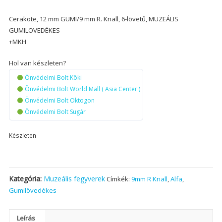
Cerakote, 12 mm GUMI/9 mm R. Knall, 6-lövetű, MUZEÁLIS
GUMILÖVEDÉKES
+MKH
Hol van készleten?
Önvédelmi Bolt Köki
Önvédelmi Bolt World Mall ( Asia Center )
Önvédelmi Bolt Oktogon
Önvédelmi Bolt Sugár
Készleten
Kategória:
Muzeális fegyverek
Címkék:
9mm R Knall
,
Alfa
,
Gumilövedékes
Leírás