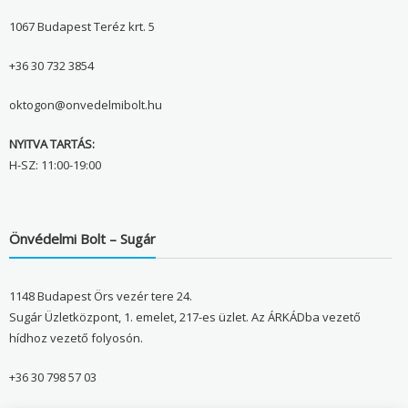
1067 Budapest Teréz krt. 5
+36 30 732 3854
oktogon@onvedelmibolt.hu
NYITVA TARTÁS:
H-SZ: 11:00-19:00
Önvédelmi Bolt – Sugár
1148 Budapest Örs vezér tere 24.
Sugár Üzletközpont, 1. emelet, 217-es üzlet. Az ÁRKÁDba vezető
hídhoz vezető folyosón.
+36 30 798 57 03