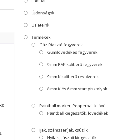
Főoldal
Újdonságok
Üzleteink
Termékek
Gáz-Riasztó fegyverek
Gumilövedékes fegyverek
9 mm PAK kaliberű fegyverek
9 mm K kaliberű revolverek
8 mm K és 6 mm start pisztolyok
0X0
Paintball marker, Pepperball kilövő
Paintball kiegészítők, lövedékek
Íjak, számszeríjak, csúzlik
s,
Nyilak, íjászati kiegészítők