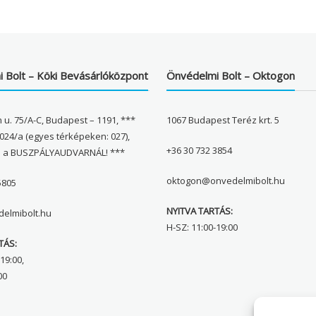
 Bolt – Köki Bevásárlóközpont
Önvédelmi Bolt – Oktogon
 u. 75/A-C, Budapest – 1191, ***
1067 Budapest Teréz krt. 5
024/a (egyes térképeken: 027),
+36 30 732 3854
l a BUSZPÁLYAUDVARNÁL! ***
oktogon@onvedelmibolt.hu
5805
NYITVA TARTÁS:
elmibolt.hu
H-SZ: 11:00-19:00
TÁS:
19:00,
00