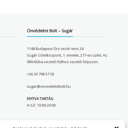
Önvédelmi Bolt – Sugár
1148 Budapest Örs vezér tere 24.
Sugár Üzletközpont, 1. emelet, 217-es üzlet. Az
ÁRKÁDba vezető hídhoz vezető folyosón.
+36 30 798 57 03
sugar@onvedelmibolt.hu
NYITVA TARTÁS:
H-SZ: 10:00-20:00
Önvédelmi Bolt – Főoldal