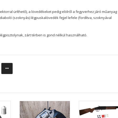
jektorral üríthető), a lövedékeket pedig elölről a fegyverhez járó műanyag
iaboló (szoknyás) légpuskalövedék fejjel lefele (fordítva, szoknyával
légpisztolynak, zárt térben is gond nélkül használható.