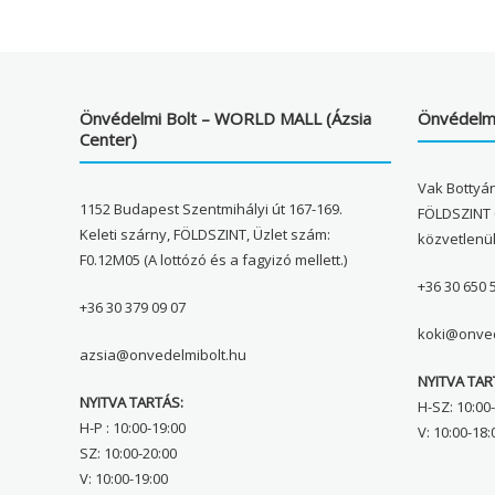
Önvédelmi Bolt – WORLD MALL (Ázsia
Önvédelmi
Center)
Vak Bottyán
1152 Budapest Szentmihályi út 167-169.
FÖLDSZINT 
Keleti szárny, FÖLDSZINT, Üzlet szám:
közvetlenü
F0.12M05 (A lottózó és a fagyizó mellett.)
+36 30 650 
+36 30 379 09 07
koki@onved
azsia@onvedelmibolt.hu
NYITVA TAR
NYITVA TARTÁS:
H-SZ: 10:00-
H-P : 10:00-19:00
V: 10:00-18:
SZ: 10:00-20:00
V: 10:00-19:00