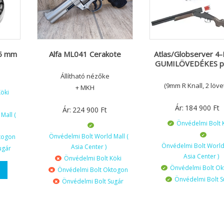
5 mm
Atlas/Globserver 4-
Alfa ML041 Cerakote
GUMILÖVEDÉKES p
Állítható nézőke
(9mm R Knall, 2 löve
+ MKH
öki
Ár:
184 900
Ft
Ár:
224 900
Ft
Mall (
Önvédelmi Bolt 
Önvédelmi Bolt World Mall (
togon
Önvédelmi Bolt World 
Asia Center )
ugár
Asia Center )
Önvédelmi Bolt Köki
Önvédelmi Bolt O
Önvédelmi Bolt Oktogon
Önvédelmi Bolt S
Önvédelmi Bolt Sugár