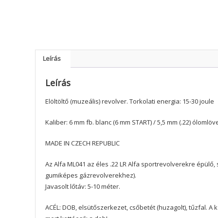
Leírás
Leírás
Elöltöltő (muzeális) revolver. Torkolati energia: 15-30 joule
Kaliber: 6 mm fb. blanc (6 mm START) / 5,5 mm (.22) ólomlöv
MADE IN CZECH REPUBLIC
Az Alfa ML041 az éles .22 LR Alfa sportrevolverekre épülő
gumiképes gázrevolverekhez).
Javasolt lőtáv: 5-10 méter.
ACÉL: DOB, elsütőszerkezet, csőbetét (huzagolt), tűzfal. A