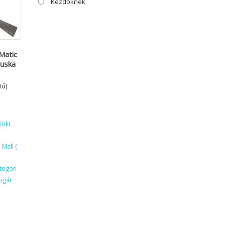
Kezdőknek
Matic
uska
tű)
Köki
Mall (
ktogon
ugár