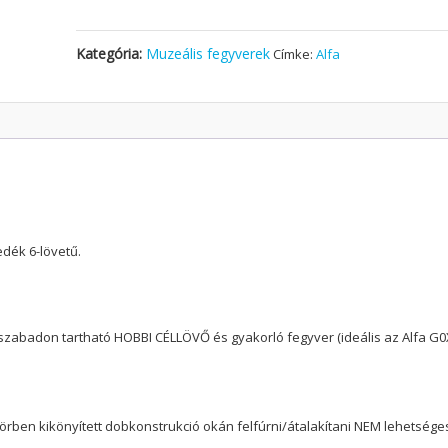
Kategória:
Muzeális fegyverek
Címke:
Alfa
edék 6-lövetű.
, szabadon tartható HOBBI CÉLLÖVŐ és gyakorló fegyver (ideális az Alfa G
 körben kikönyített dobkonstrukció okán felfúrni/átalakítani NEM lehetsége