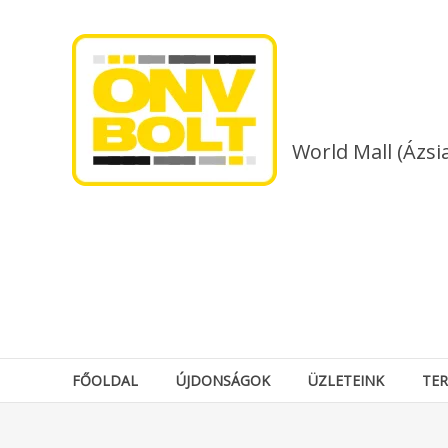
Skip
to
content
World Mall (Ázsi
FŐOLDAL
ÚJDONSÁGOK
ÜZLETEINK
TE