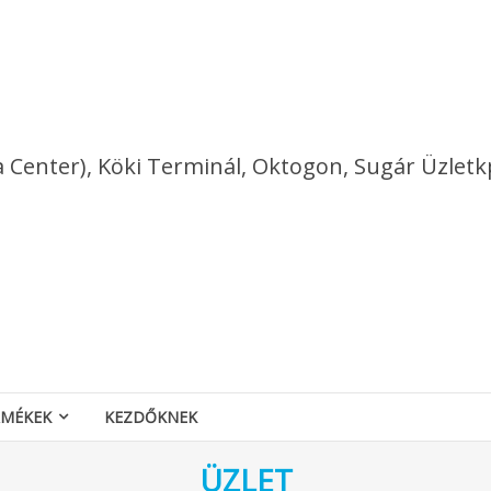
a Center), Köki Terminál, Oktogon, Sugár Üzletk
RMÉKEK
KEZDŐKNEK
ÜZLET