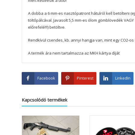
mert kettéesik a dob!
A dobba a 6 mm-es riasztópatront hátulról kell betölteni (e
töltőpálcával. Javasolt 5,5 mm-es ólom gömblövedék VAGY d
előrefelé!!!) betöltve.
Rendkívül csendes, kb. annyi hangja van, mint egy CO2-os 
A termék ára nem tartalmazza az MKH kártya díját
Facebook
Pinterest
LinkedIn
Kapcsolódó termékek