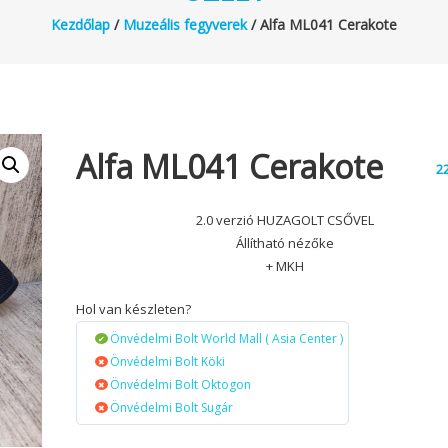
Kezdőlap
/
Muzeális fegyverek
/ Alfa ML041 Cerakote
Alfa ML041 Cerakote
2
2.0 verzió HUZAGOLT CSŐVEL
Állítható nézőke
+ MKH
Hol van készleten?
Önvédelmi Bolt World Mall ( Asia Center )
Önvédelmi Bolt Köki
Önvédelmi Bolt Oktogon
Önvédelmi Bolt Sugár