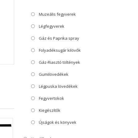
Muzeális fegyverek
Légfegyverek
Gáz és Paprika spray
Folyadéksugár kilövők
Gáz-Riasztó töltények
Gumilövedékek
Légpuska lövedékek
Fegyvertokok
Kiegészítők
Újságok és könyvek