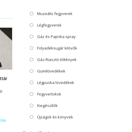
Muzeális fegyverek
Légfegyverek
Gáz és Paprika spray
Folyadéksugár kilövők
Gáz-Riasztó töltények
Gumilövedékek
ttár
Légpuska lövedékek
0
Fegyvertokok
Kiegészítők
Újságok és könyvek
Köki