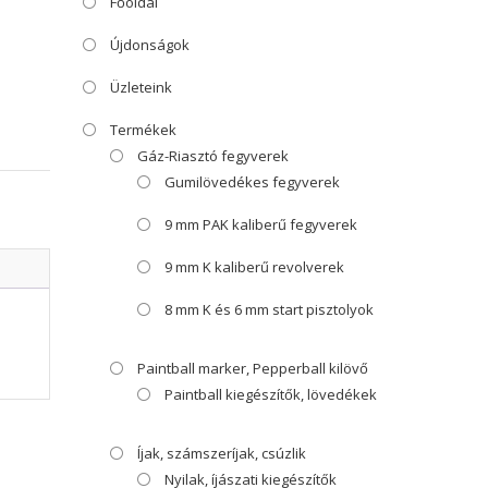
Főoldal
Újdonságok
Üzleteink
Termékek
Gáz-Riasztó fegyverek
Gumilövedékes fegyverek
9 mm PAK kaliberű fegyverek
9 mm K kaliberű revolverek
8 mm K és 6 mm start pisztolyok
Paintball marker, Pepperball kilövő
Paintball kiegészítők, lövedékek
Íjak, számszeríjak, csúzlik
Nyilak, íjászati kiegészítők