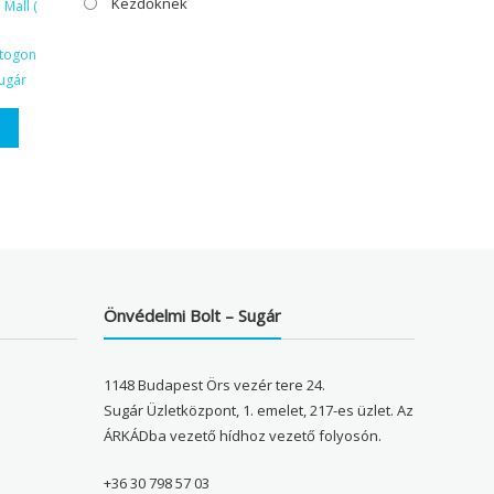
Kezdőknek
Mall (
ktogon
ugár
Önvédelmi Bolt – Sugár
1148 Budapest Örs vezér tere 24.
Sugár Üzletközpont, 1. emelet, 217-es üzlet. Az
ÁRKÁDba vezető hídhoz vezető folyosón.
+36 30 798 57 03