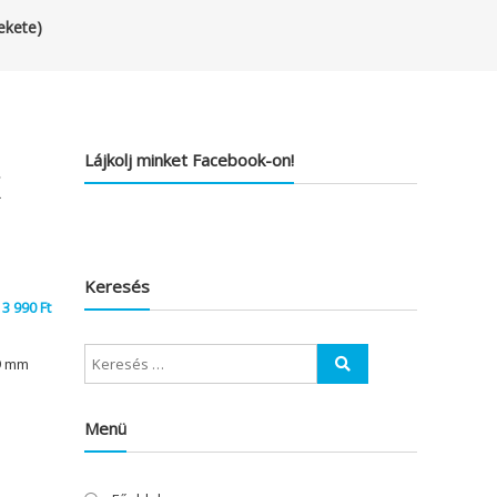
ekete)
Lájkolj minket Facebook-on!
x
Keresés
3 990
Ft
9 mm
Menü