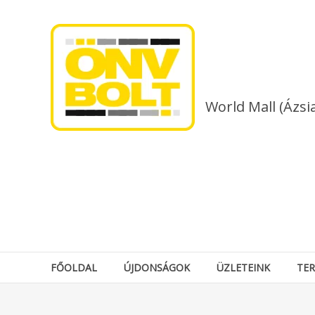
Skip
to
content
World Mall (Ázsi
FŐOLDAL
ÚJDONSÁGOK
ÜZLETEINK
TE