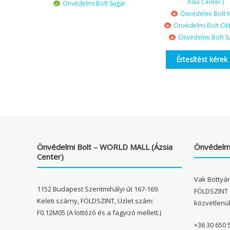
Asia Center )
Önvédelmi Bolt Sugár
Önvédelmi Bolt K
Önvédelmi Bolt Ok
Önvédelmi Bolt S
Értesítést kérek
Önvédelmi Bolt – WORLD MALL (Ázsia
Önvédelmi
Center)
Vak Bottyán
1152 Budapest Szentmihályi út 167-169.
FÖLDSZINT 
Keleti szárny, FÖLDSZINT, Üzlet szám:
közvetlenü
F0.12M05 (A lottózó és a fagyizó mellett.)
+36 30 650 