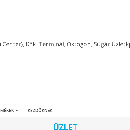
a Center), Köki Terminál, Oktogon, Sugár Üzletk
RMÉKEK
KEZDŐKNEK
ÜZLET