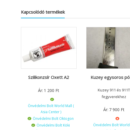
Kapcsolódó termékek
Szilikonzsír Oxett A2
Kuzey egysoros pó
Kuzey 911 és 911
Ár:
1 200
Ft
fegyverekhez
Önvédelmi Bolt World Mall (
Ár:
7 900
Ft
Asia Center )
Önvédelmi Bolt Oktogon
Önvédelmi Bolt World 
Önvédelmi Bolt Köki