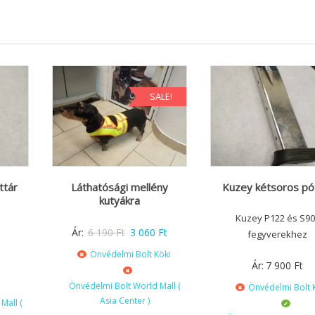
SALE!
ttár
Láthatósági mellény
Kuzey kétsoros pó
kutyákra
T
Kuzey P122 és S90
Original
Current
Ár:
6 190
Ft
3 060
Ft
fegyverekhez
price
price
Önvédelmi Bolt Köki
Ár:
7 900
Ft
was:
is:
6
3
Önvédelmi Bolt World Mall (
Önvédelmi Bolt 
Asia Center )
190 Ft.
060 Ft.
Mall (