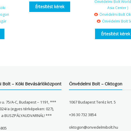
Önvédelmi Bolt World 
Értesítést kérek
öki
Asia Center )
togon
Önvédelmi Bolt O
ugár
Önvédelmi Bolt S
Értesítést kérek
 Bolt – Köki Bevásárlóközpont
Önvédelmi Bolt – Oktogon
 u. 75/A-C, Budapest – 1191, ***
1067 Budapest Teréz krt. 5
024/a (egyes térképeken: 027),
+36 30 732 3854
l a BUSZPÁLYAUDVARNÁL! ***
oktogon@onvedelmibolt.hu
5805