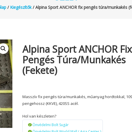
lap
/
Kiegészítők
/ Alpina Sport ANCHOR fix pengés túra/munkakés (f
Alpina Sport ANCHOR Fi
Pengés Túra/munkakés
(fekete)
Masszív fix pengés túra/munkakés, műanyag hordtokkal, 10
pengehossz (KKVE), 420SS acél.
Hol van készleten?
Önvédelmi Bolt Sugár
Önvédelmi Bolt World Mall ( Asia Center )