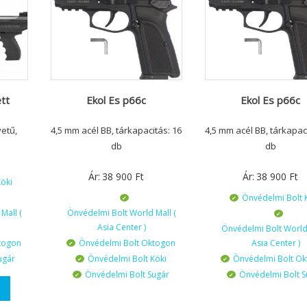
tt
Ekol Es p66c
Ekol Es p66c
vetű,
4,5 mm acél BB, tárkapacitás: 16
4,5 mm acél BB, tárkapac
db
db
Ár:
38 900
Ft
Ár:
38 900
Ft
öki
Önvédelmi Bolt 
Mall (
Önvédelmi Bolt World Mall (
Asia Center )
Önvédelmi Bolt World 
togon
Önvédelmi Bolt Oktogon
Asia Center )
ugár
Önvédelmi Bolt Köki
Önvédelmi Bolt O
Önvédelmi Bolt Sugár
Önvédelmi Bolt S