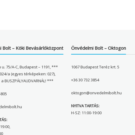
 Bolt – Köki Bevásárlóközpont
Önvédelmi Bolt – Oktogon
 u. 75/A-C, Budapest – 1191, ***
1067 Budapest Teréz krt. 5
024/a (egyes térképeken: 027),
+36 30 732 3854
l a BUSZPÁLYAUDVARNÁL! ***
oktogon@onvedelmibolt.hu
5805
NYITVA TARTÁS:
elmibolt.hu
H-SZ: 11:00-19:00
TÁS:
19:00,
00