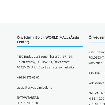
Önvédelmi Bolt – WORLD MALL (Ázsia
Önvédelmi
Center)
Vak Bottyán
1152 Budapest Szentmihályi út 167-169.
FÖLDSZINT 
Keleti szárny, FÖLDSZINT, Üzlet szám:
közvetlenü
F0.12M05 (A lottózó és a fagyizó mellett.)
+36 30 650 
+36 30 379 09 07
koki@onved
azsia@onvedelmibolt.hu
NYITVA TAR
NYITVA TARTÁS:
H-SZ: 10:00-
H-P : 10:00-19:00
V: 10:00-18: