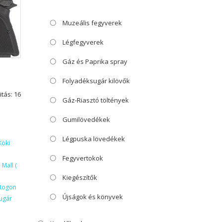
Muzeális fegyverek
Légfegyverek
Gáz és Paprika spray
Folyadéksugár kilövők
itás: 16
Gáz-Riasztó töltények
Gumilövedékek
Légpuska lövedékek
Köki
Fegyvertokok
Mall (
Kiegészítők
ktogon
Újságok és könyvek
ugár