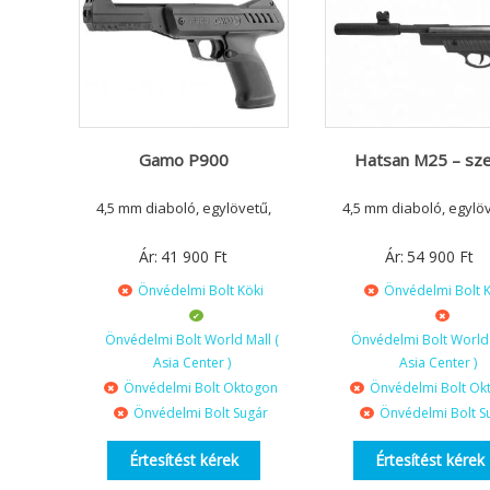
Gamo P900
Hatsan M25 – sze
4,5 mm diaboló, egylövetű,
4,5 mm diaboló, egylö
Ár:
41 900
Ft
Ár:
54 900
Ft
Önvédelmi Bolt Köki
Önvédelmi Bolt K
Önvédelmi Bolt World Mall (
Önvédelmi Bolt World 
Asia Center )
Asia Center )
Önvédelmi Bolt Oktogon
Önvédelmi Bolt Ok
Önvédelmi Bolt Sugár
Önvédelmi Bolt S
Értesítést kérek
Értesítést kérek