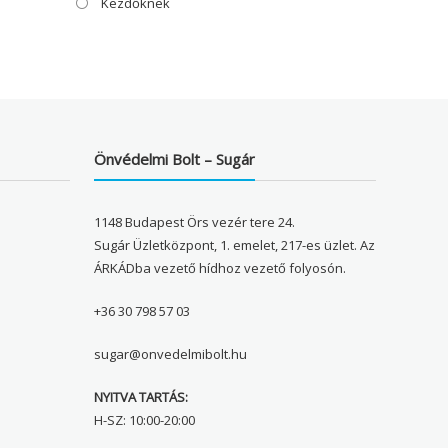
Kezdőknek
Önvédelmi Bolt – Sugár
1148 Budapest Örs vezér tere 24.
Sugár Üzletközpont, 1. emelet, 217-es üzlet. Az
ÁRKÁDba vezető hídhoz vezető folyosón.
+36 30 798 57 03
sugar@onvedelmibolt.hu
NYITVA TARTÁS:
H-SZ: 10:00-20:00