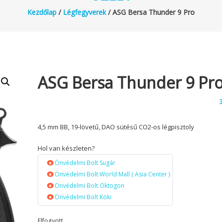
Kezdőlap
/
Légfegyverek
/ ASG Bersa Thunder 9 Pro
ASG Bersa Thunder 9 Pr
4,5 mm BB, 19-lövetű, DAO sütésű CO2-os légpisztoly
Hol van készleten?
Önvédelmi Bolt Sugár
Önvédelmi Bolt World Mall ( Asia Center )
Önvédelmi Bolt Oktogon
Önvédelmi Bolt Köki
Elfogyott