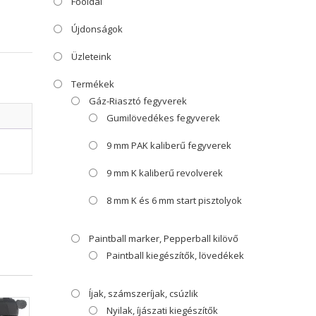
Főoldal
Újdonságok
Üzleteink
Termékek
Gáz-Riasztó fegyverek
Gumilövedékes fegyverek
9 mm PAK kaliberű fegyverek
9 mm K kaliberű revolverek
8 mm K és 6 mm start pisztolyok
Paintball marker, Pepperball kilövő
Paintball kiegészítők, lövedékek
Íjak, számszeríjak, csúzlik
Nyilak, íjászati kiegészítők