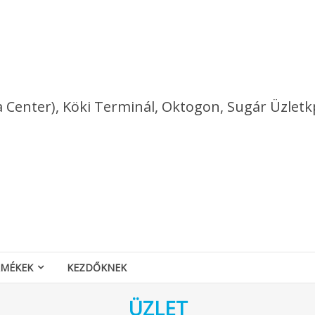
a Center), Köki Terminál, Oktogon, Sugár Üzletk
RMÉKEK
KEZDŐKNEK
ÜZLET