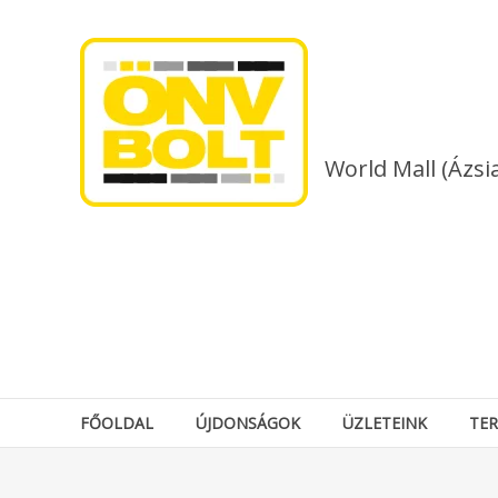
Skip
to
content
World Mall (Ázsi
FŐOLDAL
ÚJDONSÁGOK
ÜZLETEINK
TE