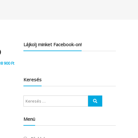
Lájkolj minket Facebook-on!
o
38 900
Ft
Keresés
Menü