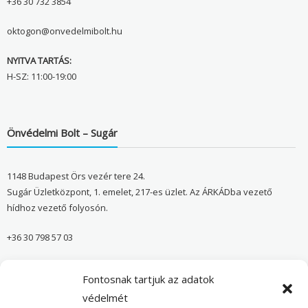
+36 30 732 3854
oktogon@onvedelmibolt.hu
NYITVA TARTÁS:
H-SZ: 11:00-19:00
Önvédelmi Bolt – Sugár
1148 Budapest Örs vezér tere 24.
Sugár Üzletközpont, 1. emelet, 217-es üzlet. Az ÁRKÁDba vezető
hídhoz vezető folyosón.
+36 30 798 57 03
sugar@onvedelmibolt.hu
Fontosnak tartjuk az adatok
NYITVA TARTÁS:
védelmét