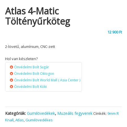
Atlas 4-Matic
Töltényűrköteg
12 900
Ft
2-lövetű, alumínium, CNC-zett
Hol van készleten?
Önvédelmi Bolt Sugár
Önvédelmi Bolt Oktogon
Önvédelmi Bolt World Mall ( Asia Center )
Önvédelmi Bolt Köki
Kategóriák:
Gumilövedékek
,
Muzeális fegyverek
Címkék:
9mm R
Knall
,
Atlas
,
Gumilövedékes