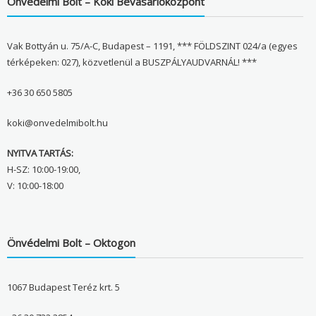
Önvédelmi Bolt – Köki Bevásárlóközpont
Vak Bottyán u. 75/A-C, Budapest – 1191, *** FÖLDSZINT 024/a (egyes
térképeken: 027), közvetlenül a BUSZPÁLYAUDVARNÁL! ***
+36 30 650 5805
koki@onvedelmibolt.hu
NYITVA TARTÁS:
H-SZ: 10:00-19:00,
V: 10:00-18:00
Önvédelmi Bolt – Oktogon
1067 Budapest Teréz krt. 5