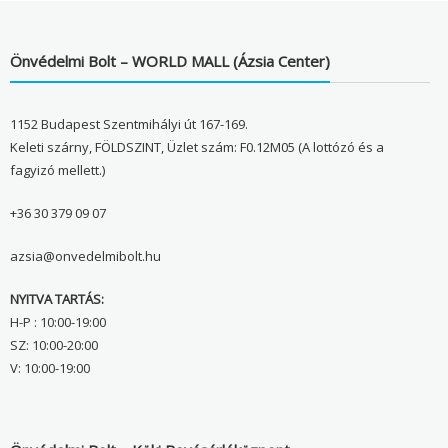
Önvédelmi Bolt – WORLD MALL (Ázsia Center)
1152 Budapest Szentmihályi út 167-169.
Keleti szárny, FÖLDSZINT, Üzlet szám: F0.12M05 (A lottózó és a
fagyizó mellett.)
+36 30 379 09 07
azsia@onvedelmibolt.hu
NYITVA TARTÁS:
H-P : 10:00-19:00
SZ: 10:00-20:00
V: 10:00-19:00