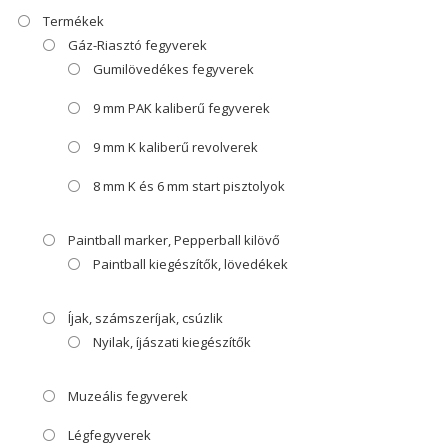
Termékek
Gáz-Riasztó fegyverek
Gumilövedékes fegyverek
9 mm PAK kaliberű fegyverek
9 mm K kaliberű revolverek
8 mm K és 6 mm start pisztolyok
Paintball marker, Pepperball kilövő
Paintball kiegészítők, lövedékek
Íjak, számszeríjak, csúzlik
Nyilak, íjászati kiegészítők
Muzeális fegyverek
Légfegyverek