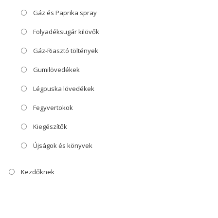
Gáz és Paprika spray
Folyadéksugár kilövők
Gáz-Riasztó töltények
Gumilövedékek
Légpuska lövedékek
Fegyvertokok
Kiegészítők
Újságok és könyvek
Kezdőknek