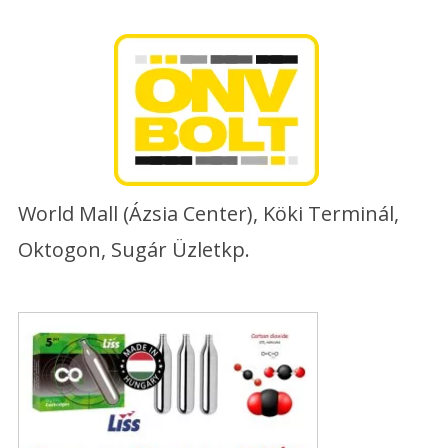
Skip
to
content
World Mall (Ázsia Center), Köki Terminál,
Oktogon, Sugár Üzletkp.