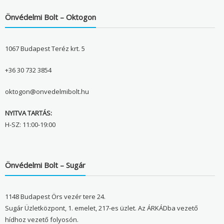
Önvédelmi Bolt – Oktogon
1067 Budapest Teréz krt. 5
+36 30 732 3854
oktogon@onvedelmibolt.hu
NYITVA TARTÁS:
H-SZ: 11:00-19:00
Önvédelmi Bolt – Sugár
1148 Budapest Örs vezér tere 24.
Sugár Üzletközpont, 1. emelet, 217-es üzlet. Az ÁRKÁDba vezető
hídhoz vezető folyosón.