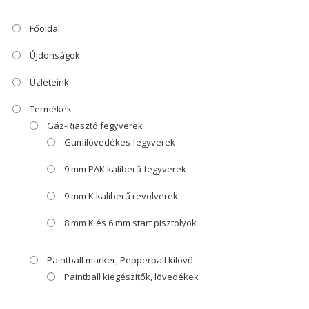
Főoldal
Újdonságok
Üzleteink
Termékek
Gáz-Riasztó fegyverek
Gumilövedékes fegyverek
9 mm PAK kaliberű fegyverek
9 mm K kaliberű revolverek
8 mm K és 6 mm start pisztolyok
Paintball marker, Pepperball kilövő
Paintball kiegészítők, lövedékek