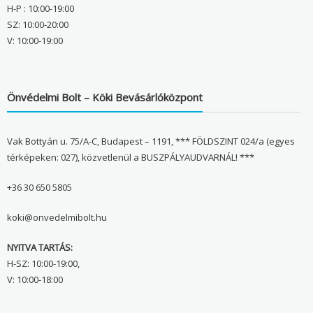
H-P : 10:00-19:00
SZ: 10:00-20:00
V: 10:00-19:00
Önvédelmi Bolt – Köki Bevásárlóközpont
Vak Bottyán u. 75/A-C, Budapest – 1191, *** FÖLDSZINT 024/a (egyes
térképeken: 027), közvetlenül a BUSZPÁLYAUDVARNÁL! ***
+36 30 650 5805
koki@onvedelmibolt.hu
NYITVA TARTÁS:
H-SZ: 10:00-19:00,
V: 10:00-18:00