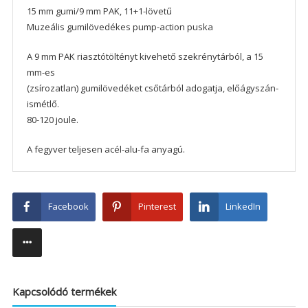
15 mm gumi/9 mm PAK, 11+1-lövetű
Muzeális gumilövedékes pump-action puska
A 9 mm PAK riasztótöltényt kivehető szekrénytárból, a 15
mm-es
(zsírozatlan) gumilövedéket csőtárból adogatja, előágyszán-
ismétlő.
80-120 joule.
A fegyver teljesen acél-alu-fa anyagú.
Facebook
Pinterest
LinkedIn
Kapcsolódó termékek