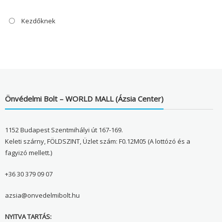
Kezdőknek
Önvédelmi Bolt – WORLD MALL (Ázsia Center)
1152 Budapest Szentmihályi út 167-169.
Keleti szárny, FÖLDSZINT, Üzlet szám: F0.12M05 (A lottózó és a
fagyizó mellett.)
+36 30 379 09 07
azsia@onvedelmibolt.hu
NYITVA TARTÁS: