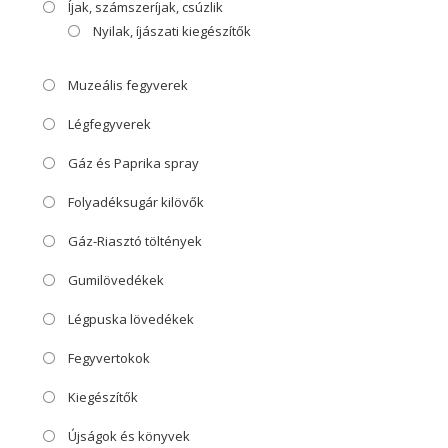
Íjak, számszeríjak, csúzlik
Nyilak, íjászati kiegészítők
Muzeális fegyverek
Légfegyverek
Gáz és Paprika spray
Folyadéksugár kilövők
Gáz-Riasztó töltények
Gumilövedékek
Légpuska lövedékek
Fegyvertokok
Kiegészítők
Újságok és könyvek