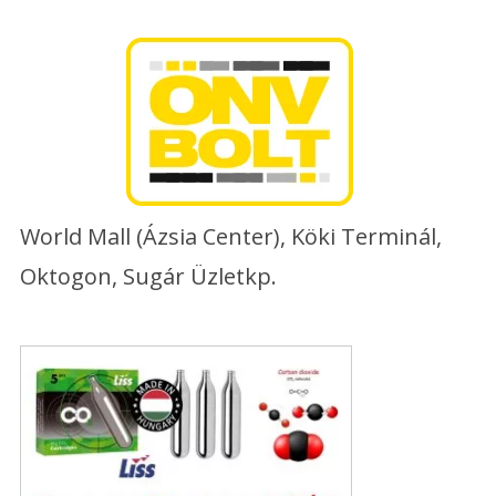
Skip
to
content
World Mall (Ázsia Center), Köki Terminál,
Oktogon, Sugár Üzletkp.