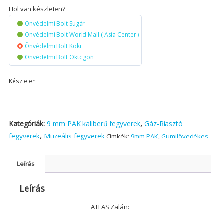
Hol van készleten?
Önvédelmi Bolt Sugár
Önvédelmi Bolt World Mall ( Asia Center )
Önvédelmi Bolt Köki
Önvédelmi Bolt Oktogon
Készleten
Kategóriák:
9 mm PAK kaliberű fegyverek
,
Gáz-Riasztó
fegyverek
,
Muzeális fegyverek
Címkék:
9mm PAK
,
Gumilövedékes
Leírás
Leírás
ATLAS Zalán: