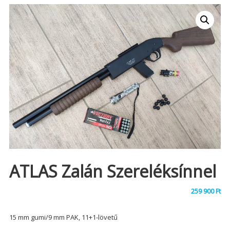
ATLAS Zalán Szereléksínnel
259 900
Ft
15 mm gumi/9 mm PAK, 11+1-lövetű