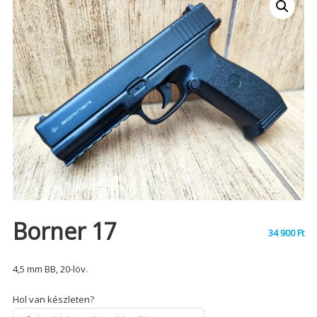
Borner 17
34 900
Ft
4,5 mm BB, 20-löv.
Hol van készleten?