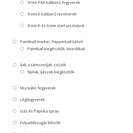
9 mm PAK kaliberű fegyverek
9 mm K kaliberű revolverek
8 mm K és 6 mm start pisztolyok
Paintball marker, Pepperball kilövő
Paintball kiegészítők, lövedékek
Íjak, számszeríjak, csúzlik
Nyilak, íjászati kiegészítők
Muzeális fegyverek
Légfegyverek
Gáz és Paprika spray
Folyadéksugár kilövők