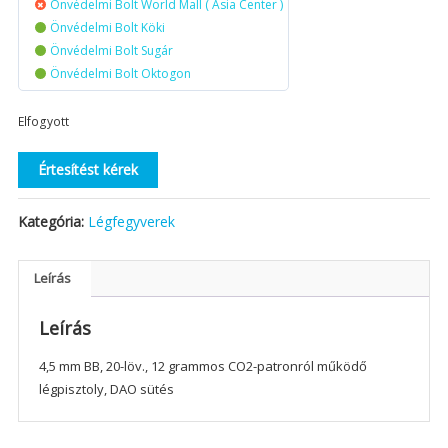
Önvédelmi Bolt World Mall ( Asia Center )
Önvédelmi Bolt Köki
Önvédelmi Bolt Sugár
Önvédelmi Bolt Oktogon
Elfogyott
Értesítést kérek
Kategória:
Légfegyverek
Leírás
Leírás
4,5 mm BB, 20-löv., 12 grammos CO2-patronról működő
légpisztoly, DAO sütés