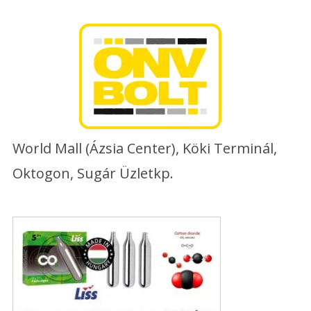
Skip
to
content
World Mall (Ázsia Center), Köki Terminál,
Oktogon, Sugár Üzletkp.