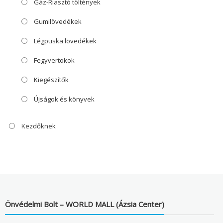
Gáz-Riasztó töltények
Gumilövedékek
Légpuska lövedékek
Fegyvertokok
Kiegészítők
Újságok és könyvek
Kezdőknek
Önvédelmi Bolt – WORLD MALL (Ázsia Center)