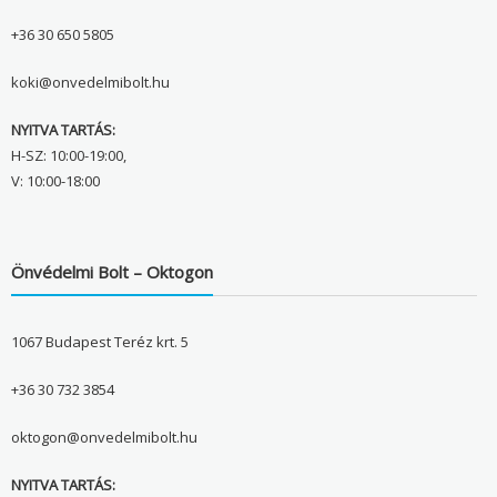
+36 30 650 5805
koki@onvedelmibolt.hu
NYITVA TARTÁS:
H-SZ: 10:00-19:00,
V: 10:00-18:00
Önvédelmi Bolt – Oktogon
1067 Budapest Teréz krt. 5
+36 30 732 3854
oktogon@onvedelmibolt.hu
NYITVA TARTÁS: