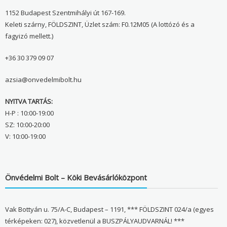
1152 Budapest Szentmihályi út 167-169.
Keleti szárny, FÖLDSZINT, Üzlet szám: F0.12M05 (A lottózó és a
fagyizó mellett.)
+36 30 379 09 07
azsia@onvedelmibolt.hu
NYITVA TARTÁS:
H-P : 10:00-19:00
SZ: 10:00-20:00
V: 10:00-19:00
Önvédelmi Bolt – Köki Bevásárlóközpont
Vak Bottyán u. 75/A-C, Budapest – 1191, *** FÖLDSZINT 024/a (egyes
térképeken: 027), közvetlenül a BUSZPÁLYAUDVARNÁL! ***