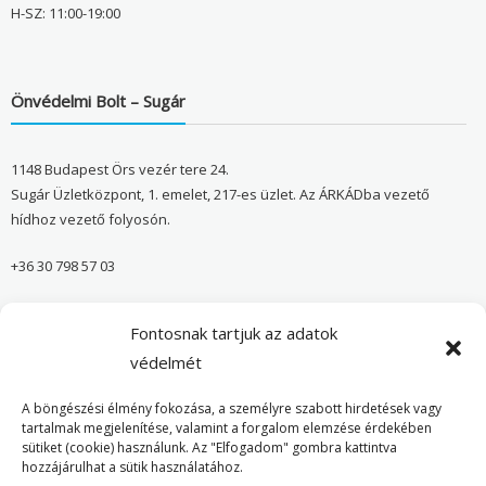
H-SZ: 11:00-19:00
Önvédelmi Bolt – Sugár
1148 Budapest Örs vezér tere 24.
Sugár Üzletközpont, 1. emelet, 217-es üzlet. Az ÁRKÁDba vezető
hídhoz vezető folyosón.
+36 30 798 57 03
sugar@onvedelmibolt.hu
Fontosnak tartjuk az adatok
NYITVA TARTÁS:
védelmét
H-SZ: 10:00-20:00
A böngészési élmény fokozása, a személyre szabott hirdetések vagy
tartalmak megjelenítése, valamint a forgalom elemzése érdekében
sütiket (cookie) használunk. Az "Elfogadom" gombra kattintva
Önvédelmi Bolt – Főoldal
hozzájárulhat a sütik használatához.