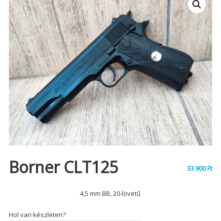
Borner CLT125
33 900
Ft
4,5 mm BB, 20-lövetű
Hol van készleten?