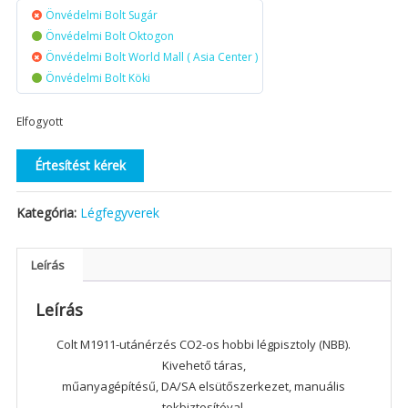
Önvédelmi Bolt Sugár
Önvédelmi Bolt Oktogon
Önvédelmi Bolt World Mall ( Asia Center )
Önvédelmi Bolt Köki
Elfogyott
Értesítést kérek
Kategória:
Légfegyverek
Leírás
Leírás
Colt M1911-utánérzés CO2-os hobbi légpisztoly (NBB).
Kivehető táras,
műanyagépítésű, DA/SA elsütőszerkezet, manuális
tokbiztosítóval.