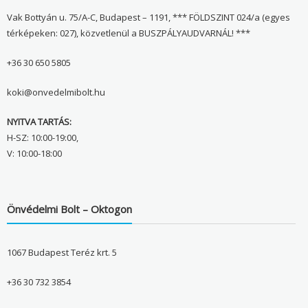
Vak Bottyán u. 75/A-C, Budapest – 1191, *** FÖLDSZINT 024/a (egyes
térképeken: 027), közvetlenül a BUSZPÁLYAUDVARNÁL! ***
+36 30 650 5805
koki@onvedelmibolt.hu
NYITVA TARTÁS:
H-SZ: 10:00-19:00,
V: 10:00-18:00
Önvédelmi Bolt – Oktogon
1067 Budapest Teréz krt. 5
+36 30 732 3854