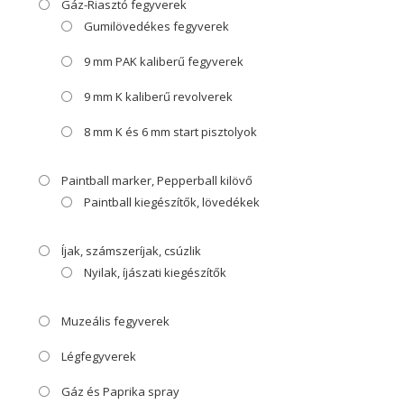
Gáz-Riasztó fegyverek
Gumilövedékes fegyverek
9 mm PAK kaliberű fegyverek
9 mm K kaliberű revolverek
8 mm K és 6 mm start pisztolyok
Paintball marker, Pepperball kilövő
Paintball kiegészítők, lövedékek
Íjak, számszeríjak, csúzlik
Nyilak, íjászati kiegészítők
Muzeális fegyverek
Légfegyverek
Gáz és Paprika spray