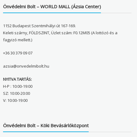
Önvédelmi Bolt – WORLD MALL (Ázsia Center)
1152 Budapest Szentmihályi út 167-169.
Keleti szárny, FÖLDSZINT, Üzlet szám: F0.12M05 (A lottózó és a
fagyizó mellett.)
+36 30 379 09 07
azsia@onvedelmibolt.hu
NYITVA TARTÁS:
H-P : 10:00-19:00
SZ: 10:00-20:00
V: 10:00-19:00
Önvédelmi Bolt – Köki Bevásárlóközpont