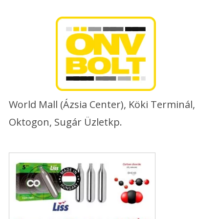
Skip
to
content
World Mall (Ázsia Center), Köki Terminál,
Oktogon, Sugár Üzletkp.