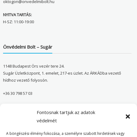
oktogon@onvedelmibolt.hu
NYITVA TARTÁS:
H-SZ: 11:00-19:00
Önvédelmi Bolt – Sugár
1148 Budapest Örs vezér tere 24.
Sugár Üzletközpont, 1. emelet, 217-es üzlet. Az ÁRKÁDba vezető
hídhoz vezető folyosón.
+36 30 798 57 03
sugar@onvedelmibolt.hu
Fontosnak tartjuk az adatok
NYITVA TARTÁS:
védelmét
H-SZ: 10:00-20:00
A böngészési élmény fokozása, a személyre szabott hirdetések vagy