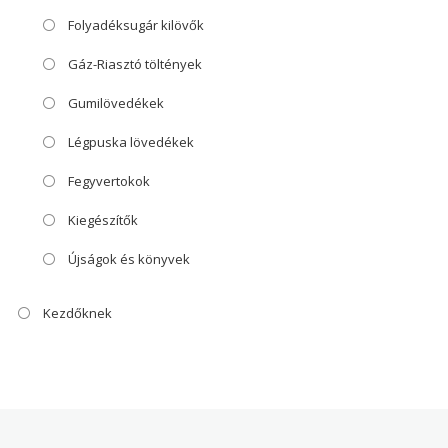
Folyadéksugár kilövők
Gáz-Riasztó töltények
Gumilövedékek
Légpuska lövedékek
Fegyvertokok
Kiegészítők
Újságok és könyvek
Kezdőknek