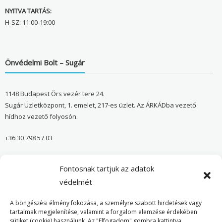
NYITVA TARTÁS:
H-SZ: 11:00-19:00
Önvédelmi Bolt – Sugár
1148 Budapest Örs vezér tere 24.
Sugár Üzletközpont, 1. emelet, 217-es üzlet. Az ÁRKÁDba vezető
hídhoz vezető folyosón.
+36 30 798 57 03
sugar@onvedelmibolt.hu
Fontosnak tartjuk az adatok
NYITVA TARTÁS:
védelmét
H-SZ: 10:00-20:00
A böngészési élmény fokozása, a személyre szabott hirdetések vagy
tartalmak megjelenítése, valamint a forgalom elemzése érdekében
sütiket (cookie) használunk. Az "Elfogadom" gombra kattintva