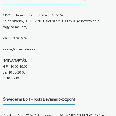
1152 Budapest Szentmihályi út 167-169.
Keleti szárny, FÖLDSZINT, Üzlet szám: F0.12M05 (A lottózó és a
fagyizó mellett.)
+36 30 379 09 07
azsia@onvedelmibolt.hu
NYITVA TARTÁS:
H-P : 10:00-19:00
SZ: 10:00-20:00
V: 10:00-19:00
Önvédelmi Bolt – Köki Bevásárlóközpont
Vak Bottyán u. 75/A-C, Budapest – 1191, *** FÖLDSZINT 024/a (egyes