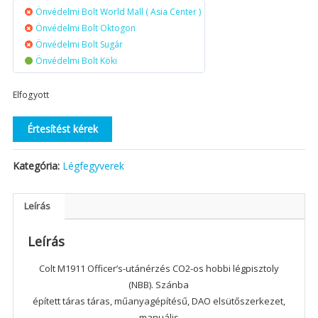
Önvédelmi Bolt World Mall ( Asia Center )
Önvédelmi Bolt Oktogon
Önvédelmi Bolt Sugár
Önvédelmi Bolt Köki
Elfogyott
Értesítést kérek
Kategória:
Légfegyverek
Leírás
Leírás
Colt M1911 Officer’s-utánérzés CO2-os hobbi légpisztoly
(NBB). Szánba
épített táras táras, műanyagépítésű, DAO elsütőszerkezet,
manuális