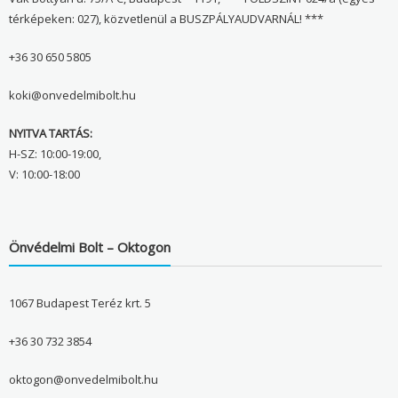
térképeken: 027), közvetlenül a BUSZPÁLYAUDVARNÁL! ***
+36 30 650 5805
koki@onvedelmibolt.hu
NYITVA TARTÁS:
H-SZ: 10:00-19:00,
V: 10:00-18:00
Önvédelmi Bolt – Oktogon
1067 Budapest Teréz krt. 5
+36 30 732 3854
oktogon@onvedelmibolt.hu