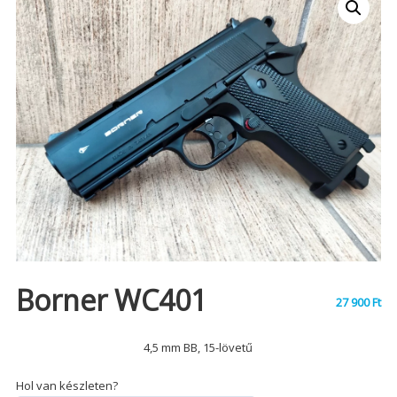
Borner WC401
27 900
Ft
4,5 mm BB, 15-lövetű
Hol van készleten?