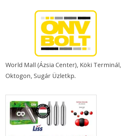
Skip
to
content
World Mall (Ázsia Center), Köki Terminál,
Oktogon, Sugár Üzletkp.