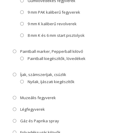
Gumilövedékes fegyverek
9 mm PAK kaliberű fegyverek
9 mm K kaliberű revolverek
8 mm K és 6 mm start pisztolyok
Paintball marker, Pepperball kilövő
Paintball kiegészítők, lövedékek
Íjak, számszeríjak, csúzlik
Nyilak, íjászati kiegészítők
Muzeális fegyverek
Légfegyverek
Gáz és Paprika spray
Folyadéksugár kilövők