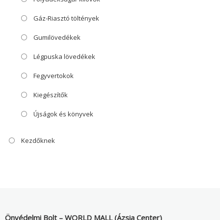
Gáz-Riasztó töltények
Gumilövedékek
Légpuska lövedékek
Fegyvertokok
Kiegészítők
Újságok és könyvek
Kezdőknek
Önvédelmi Bolt – WORLD MALL (Ázsia Center)