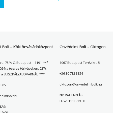
 Bolt – Köki Bevásárlóközpont
Önvédelmi Bolt – Oktogon
 u. 75/A-C, Budapest – 1191, ***
1067 Budapest Teréz krt. 5
024/a (egyes térképeken: 027),
+36 30 732 3854
l a BUSZPÁLYAUDVARNÁL! ***
oktogon@onvedelmibolt.hu
5805
NYITVA TARTÁS:
elmibolt.hu
H-SZ: 11:00-19:00
TÁS:
19:00,