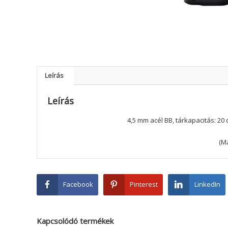
Leírás
Leírás
4,5 mm acél BB, tárkapacitás: 2
(M
Facebook
Pinterest
LinkedIn
Kapcsolódó termékek