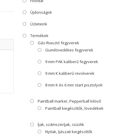
Főoldal
Újdonságok
Üzleteink
Termékek
Gáz-Riasztó fegyverek
Gumilövedékes fegyverek
9 mm PAK kaliberű fegyverek
9 mm K kaliberű revolverek
8 mm K és 6 mm start pisztolyok
Paintball marker, Pepperball kilövő
Paintball kiegészítők, lövedékek
Íjak, számszeríjak, csúzlik
Nyilak, íjászati kiegészítők