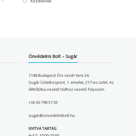
Kezdőknek
Önvédelmi Bolt – Sugár
1148 Budapest Örs vezér tere 24.
Sugár Üzletközpont, 1. emelet, 217-es üzlet. Az
ÁRKÁDba vezető hídhoz vezető folyosón.
+36 30 798 57 03
sugar@onvedelmibolt.hu
NYITVA TARTÁS:
H-SZ: 10:00-20:00