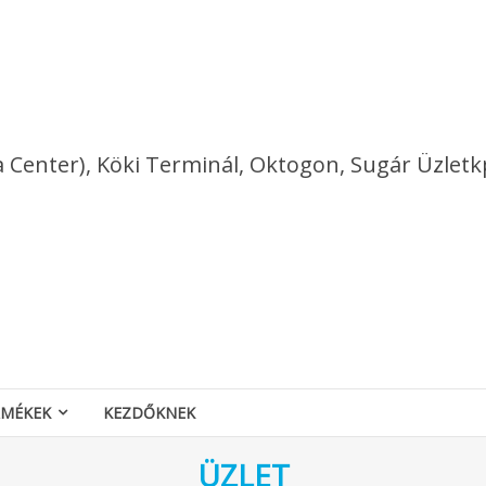
a Center), Köki Terminál, Oktogon, Sugár Üzletk
RMÉKEK
KEZDŐKNEK
ÜZLET