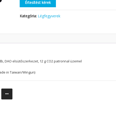
Értesítést kérek
Kategória:
Légfegyverek
0 db, DAO elsütőszerkezet, 12 g CO2 patronnal üzemel
ade in Taiwan/Wingun)