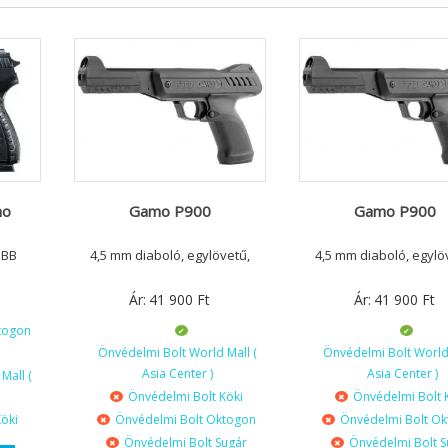
ho
Gamo P900
Gamo P900
 BB
4,5 mm diaboló, egylövetű,
4,5 mm diaboló, egylö
Ár:
41 900
Ft
Ár:
41 900
Ft
togon
Önvédelmi Bolt World Mall (
Önvédelmi Bolt World 
Asia Center )
Asia Center )
Mall (
Önvédelmi Bolt Köki
Önvédelmi Bolt 
öki
Önvédelmi Bolt Oktogon
Önvédelmi Bolt O
Önvédelmi Bolt Sugár
Önvédelmi Bolt S