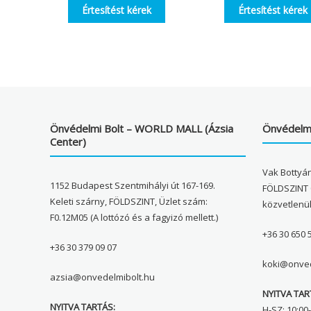
Értesítést kérek
Értesítést kérek
Önvédelmi Bolt – WORLD MALL (Ázsia
Önvédelmi
Center)
Vak Bottyán
1152 Budapest Szentmihályi út 167-169.
FÖLDSZINT 
Keleti szárny, FÖLDSZINT, Üzlet szám:
közvetlenü
F0.12M05 (A lottózó és a fagyizó mellett.)
+36 30 650 
+36 30 379 09 07
koki@onved
azsia@onvedelmibolt.hu
NYITVA TAR
NYITVA TARTÁS:
H-SZ: 10:00-