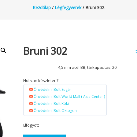
Kezdőlap
/
Légfegyverek
/ Bruni 302
Bruni 302
4,5 mm acél BB, tárkapacitás: 20
Hol van készleten?
Önvédelmi Bolt Sugár
Önvédelmi Bolt World Mall ( Asia Center )
Önvédelmi Bolt Köki
Önvédelmi Bolt Oktogon
Elfogyott