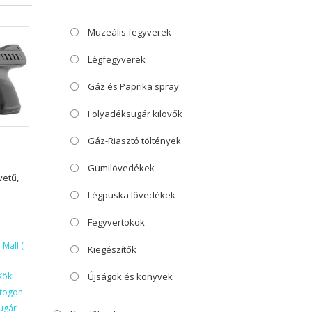
Muzeális fegyverek
Légfegyverek
Gáz és Paprika spray
Folyadéksugár kilövők
Gáz-Riasztó töltények
Gumilövedékek
vetű,
Légpuska lövedékek
Fegyvertokok
Mall (
Kiegészítők
Köki
Újságok és könyvek
ktogon
ugár