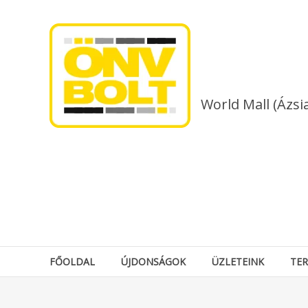
Skip
to
content
World Mall (Ázsi
FŐOLDAL
ÚJDONSÁGOK
ÜZLETEINK
TE