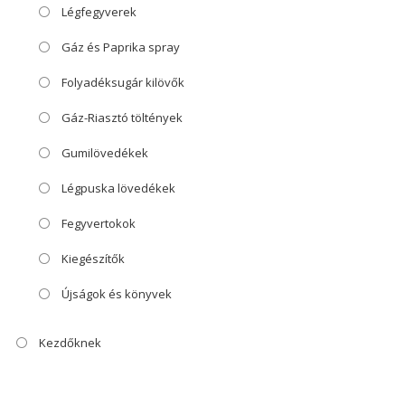
Légfegyverek
Gáz és Paprika spray
Folyadéksugár kilövők
Gáz-Riasztó töltények
Gumilövedékek
Légpuska lövedékek
Fegyvertokok
Kiegészítők
Újságok és könyvek
Kezdőknek