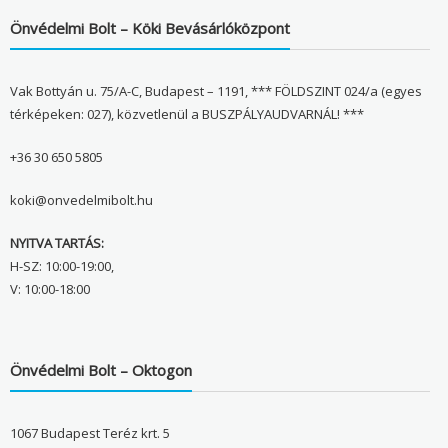
Önvédelmi Bolt – Köki Bevásárlóközpont
Vak Bottyán u. 75/A-C, Budapest – 1191, *** FÖLDSZINT 024/a (egyes
térképeken: 027), közvetlenül a BUSZPÁLYAUDVARNÁL! ***
+36 30 650 5805
koki@onvedelmibolt.hu
NYITVA TARTÁS:
H-SZ: 10:00-19:00,
V: 10:00-18:00
Önvédelmi Bolt – Oktogon
1067 Budapest Teréz krt. 5