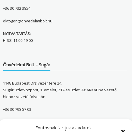
+36 30 732 3854
oktogon@onvedelmibolt.hu
NYITVA TARTÁS:
H-SZ: 11:00-19:00
Önvédelmi Bolt – Sugár
1148 Budapest Örs vezér tere 24.
Sugár Üzletközpont, 1. emelet, 217-es üzlet. Az ÁRKÁDba vezető
hídhoz vezető folyosón.
+36 30 798 57 03
sugar@onvedelmibolt.hu
Fontosnak tartjuk az adatok