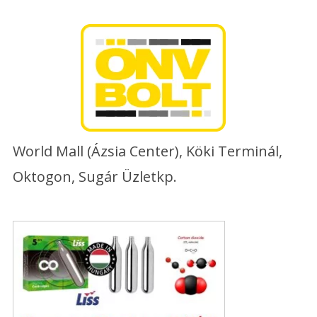
Skip
to
content
World Mall (Ázsia Center), Köki Terminál,
Oktogon, Sugár Üzletkp.