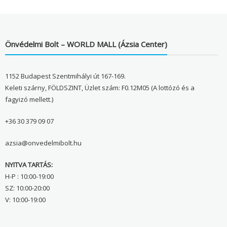
Önvédelmi Bolt – WORLD MALL (Ázsia Center)
1152 Budapest Szentmihályi út 167-169.
Keleti szárny, FÖLDSZINT, Üzlet szám: F0.12M05 (A lottózó és a
fagyizó mellett.)
+36 30 379 09 07
azsia@onvedelmibolt.hu
NYITVA TARTÁS:
H-P : 10:00-19:00
SZ: 10:00-20:00
V: 10:00-19:00