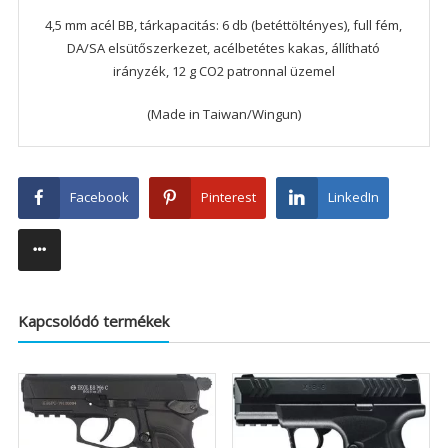
4,5 mm acél BB, tárkapacitás: 6 db (betéttöltényes), full fém,
DA/SA elsütőszerkezet, acélbetétes kakas, állítható
irányzék, 12 g CO2 patronnal üzemel
(Made in Taiwan/Wingun)
Facebook
Pinterest
LinkedIn
Kapcsolódó termékek