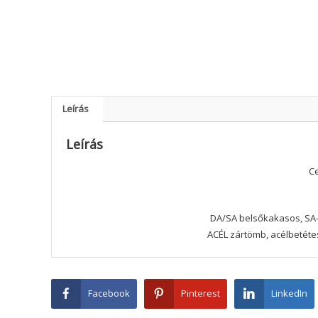
Leírás
Leírás
Ce
DA/SA belsőkakasos, SA-b
ACÉL zártömb, acélbetét
Facebook
Pinterest
LinkedIn