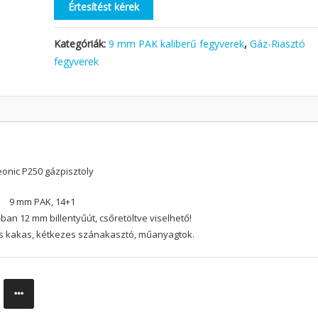
Értesítést kérek
Kategóriák:
9 mm PAK kaliberű fegyverek
,
Gáz-Riasztó
fegyverek
onic P250 gázpisztoly
9 mm PAK, 14+1
an 12 mm billentyűút, csőretöltve viselhető!
es kakas, kétkezes szánakasztó, műanyagtok.