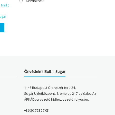
Kezdőknek
Mall (
ugár
Önvédelmi Bolt – Sugár
1148 Budapest Örs vezér tere 24.
Sugár Üzletközpont, 1. emelet, 217-es üzlet. Az
ÁRKÁDba vezető hídhoz vezető folyosón.
+36 30 798 57 03