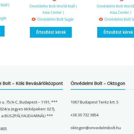
Mall (
Önvédelmi Bolt World Mall (
Önvédelmi Bolt World 
Asia Center )
Asia Center )
ugár
Önvédelmi Bolt Sugár
Önvédelmi Bolt S
Értesítést kérek
Értesítést kérek
 Bolt – Köki Bevásárlóközpont
Önvédelmi Bolt – Oktogon
 u. 75/A-C, Budapest – 1191, ***
1067 Budapest Teréz krt. 5
024/a (egyes térképeken: 027),
+36 30 732 3854
l a BUSZPÁLYAUDVARNÁL! ***
oktogon@onvedelmibolt.hu
5805