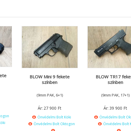
kete
BLOW Mini 9 fekete
BLOW TR17 feke
színben
színben
(9mm PAK, 6+1)
(9mm PAK, 17+1)
Ár:
27 900
Ft
Ár:
39 900
Ft
togon
Önvédelmi Bolt Köki
Önvédelmi Bolt O
öki
Önvédelmi Bolt Oktogon
Önvédelmi Bolt 