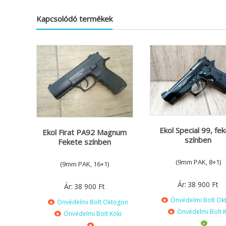
Kapcsolódó termékek
Ekol Special 99, fe
Ekol Firat PA92 Magnum
színben
Fekete színben
(9mm PAK, 8+1)
(9mm PAK, 16+1)
Ár:
38 900
Ft
Ár:
38 900
Ft
Önvédelmi Bolt Ok
Önvédelmi Bolt Oktogon
Önvédelmi Bolt K
Önvédelmi Bolt Köki