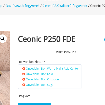
ap
/
Gáz-Riasztó fegyverek
/
9 mm PAK kaliberű fegyverek
/ Ceonic P
Ceonic P250 FDE
9 mm PAK, 14+1
Hol van készleten?
Önvédelmi Bolt World Mall ( Asia Center )
Önvédelmi Bolt Köki
Önvédelmi Bolt Oktogon
Önvédelmi Bolt Sugár
Elfogyott