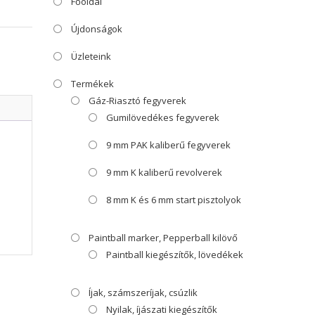
Főoldal
Újdonságok
Üzleteink
Termékek
Gáz-Riasztó fegyverek
Gumilövedékes fegyverek
9 mm PAK kaliberű fegyverek
9 mm K kaliberű revolverek
8 mm K és 6 mm start pisztolyok
Paintball marker, Pepperball kilövő
Paintball kiegészítők, lövedékek
Íjak, számszeríjak, csúzlik
Nyilak, íjászati kiegészítők