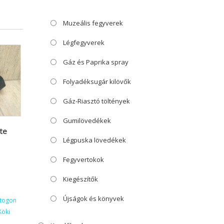
Muzeális fegyverek
Légfegyverek
Gáz és Paprika spray
Folyadéksugár kilövők
Gáz-Riasztó töltények
Gumilövedékek
te
Légpuska lövedékek
Fegyvertokok
Kiegészítők
Újságok és könyvek
ktogon
Köki