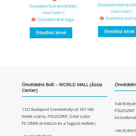
Önvédelmi Bolt World 
Önvédelmi Bolt World Mall (
Asia Center )
Asia Center )
Önvédelmi Bolt S
Önvédelmi Bolt Sugár
Értesítést kérek
Értesítést kérek
Önvédelmi Bolt – WORLD MALL (Ázsia
Önvédelmi
Center)
Vak Bottyán
1152 Budapest Szentmihályi út 167-169.
FÖLDSZINT 
Keleti szárny, FÖLDSZINT, Üzlet szám:
közvetlenü
F0.12M05 (A lottózó és a fagyizó mellett.)
+36 30 650 