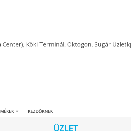
a Center), Köki Terminál, Oktogon, Sugár Üzletk
RMÉKEK
KEZDŐKNEK
ÜZLET