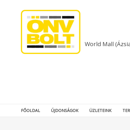
Skip
to
content
World Mall (Ázsi
FŐOLDAL
ÚJDONSÁGOK
ÜZLETEINK
TE