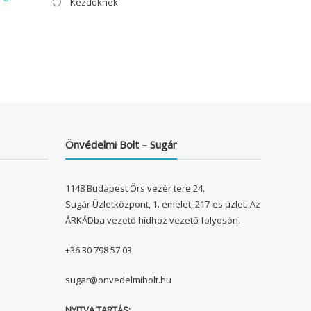
Kezdőknek
Önvédelmi Bolt – Sugár
1148 Budapest Örs vezér tere 24.
Sugár Üzletközpont, 1. emelet, 217-es üzlet. Az
ÁRKÁDba vezető hídhoz vezető folyosón.
+36 30 798 57 03
sugar@onvedelmibolt.hu
NYITVA TARTÁS: