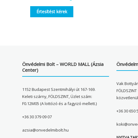
Értesítést kérek
Önvédelmi Bolt – WORLD MALL (Ázsia
Önvédelmi
Center)
Vak Bottyán
1152 Budapest Szentmihályi út 167-169.
FÖLDSZINT 
Keleti szárny, FÖLDSZINT, Üzlet szám:
közvetlenü
F0.12M05 (A lottózó és a fagyizó mellett.)
+36 30 650 
+36 30 379 09 07
koki@onved
azsia@onvedelmibolt.hu
NYITVA TAR