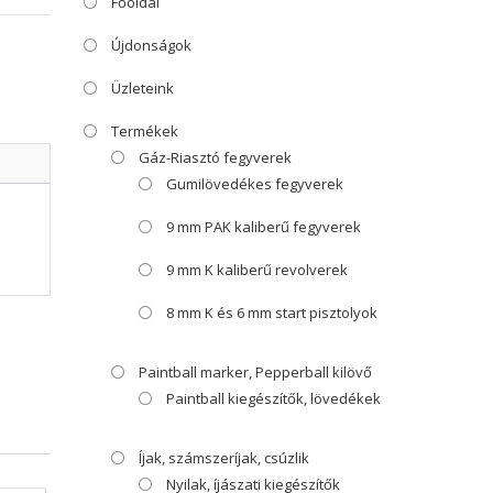
Főoldal
Újdonságok
Üzleteink
Termékek
Gáz-Riasztó fegyverek
Gumilövedékes fegyverek
9 mm PAK kaliberű fegyverek
9 mm K kaliberű revolverek
8 mm K és 6 mm start pisztolyok
Paintball marker, Pepperball kilövő
Paintball kiegészítők, lövedékek
Íjak, számszeríjak, csúzlik
Nyilak, íjászati kiegészítők