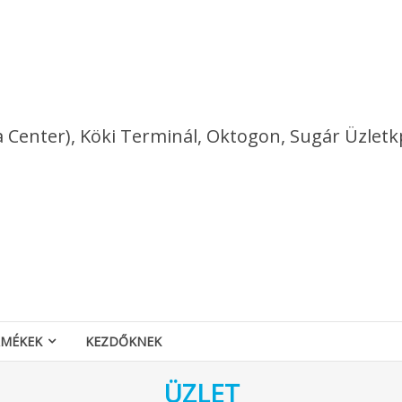
a Center), Köki Terminál, Oktogon, Sugár Üzletk
RMÉKEK
KEZDŐKNEK
ÜZLET