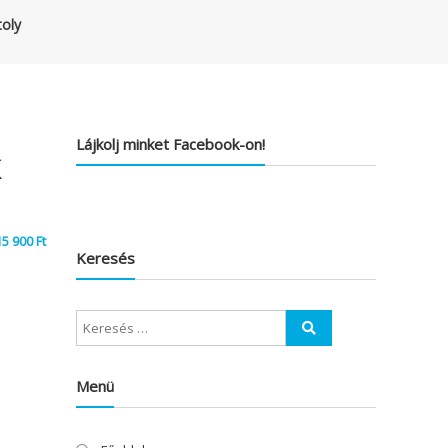
toly
Lájkolj minket Facebook-on!
k
15 900
Ft
Keresés
Menü