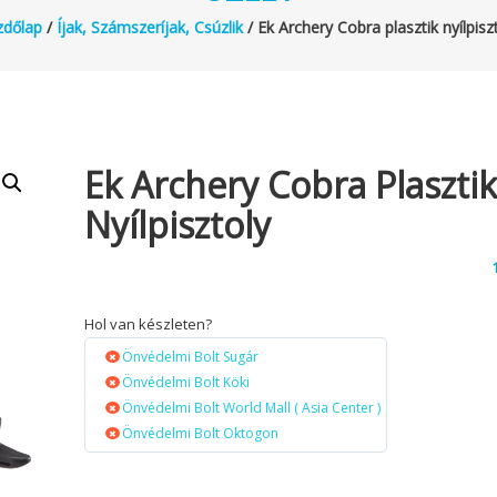
zdőlap
/
Íjak, Számszeríjak, Csúzlik
/ Ek Archery Cobra plasztik nyílpisz
Ek Archery Cobra Plaszti
Nyílpisztoly
Hol van készleten?
Önvédelmi Bolt Sugár
Önvédelmi Bolt Köki
Önvédelmi Bolt World Mall ( Asia Center )
Önvédelmi Bolt Oktogon