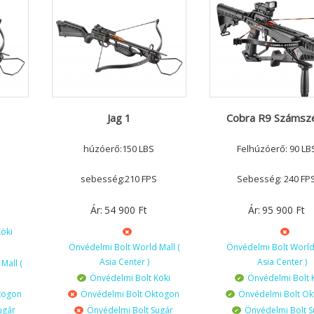
Jag 1
Cobra R9 Számsze
húzóerő:150 LBS
Felhúzóerő: 90 LB
sebesség:210 FPS
Sebesség: 240 FP
Ár:
54 900
Ft
Ár:
95 900
Ft
öki
Önvédelmi Bolt World Mall (
Önvédelmi Bolt World 
Asia Center )
Asia Center )
Mall (
Önvédelmi Bolt Köki
Önvédelmi Bolt 
togon
Önvédelmi Bolt Oktogon
Önvédelmi Bolt O
ugár
Önvédelmi Bolt Sugár
Önvédelmi Bolt S