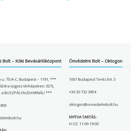
 Bolt – Köki Bevásárlóközpont
Önvédelmi Bolt – Oktogon
 u. 75/A-C, Budapest – 1191, ***
1067 Budapest Teréz krt. 5
024/a (egyes térképeken: 027),
+36 30 732 3854
l a BUSZPÁLYAUDVARNÁL! ***
oktogon@onvedelmibolt.hu
5805
NYITVA TARTÁS:
elmibolt.hu
H-SZ: 11:00-19:00
TÁS: