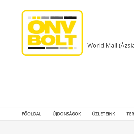
Skip
to
content
World Mall (Ázsi
FŐOLDAL
ÚJDONSÁGOK
ÜZLETEINK
TE