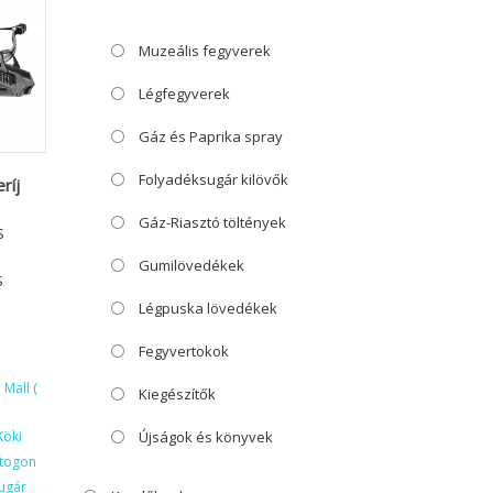
Muzeális fegyverek
Légfegyverek
Gáz és Paprika spray
Folyadéksugár kilövők
ríj
Gáz-Riasztó töltények
S
Gumilövedékek
S
Légpuska lövedékek
Fegyvertokok
Mall (
Kiegészítők
Köki
Újságok és könyvek
ktogon
ugár