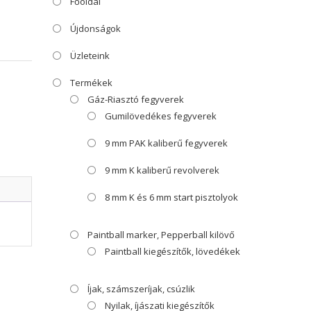
Főoldal
Újdonságok
Üzleteink
Termékek
Gáz-Riasztó fegyverek
Gumilövedékes fegyverek
9 mm PAK kaliberű fegyverek
9 mm K kaliberű revolverek
8 mm K és 6 mm start pisztolyok
Paintball marker, Pepperball kilövő
Paintball kiegészítők, lövedékek
Íjak, számszeríjak, csúzlik
Nyilak, íjászati kiegészítők