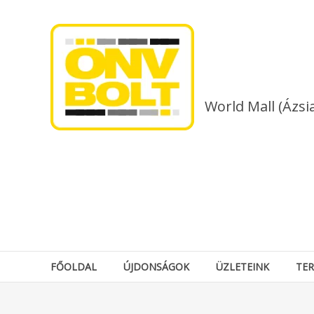
Skip
to
content
World Mall (Ázsi
FŐOLDAL
ÚJDONSÁGOK
ÜZLETEINK
TE