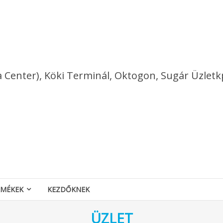
a Center), Köki Terminál, Oktogon, Sugár Üzletk
RMÉKEK
KEZDŐKNEK
ÜZLET