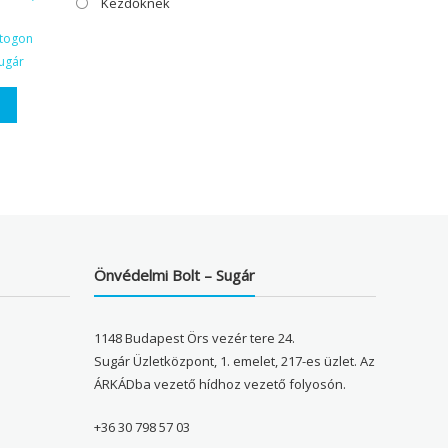
Kezdőknek
ktogon
ugár
Önvédelmi Bolt – Sugár
1148 Budapest Örs vezér tere 24.
Sugár Üzletközpont, 1. emelet, 217-es üzlet. Az
ÁRKÁDba vezető hídhoz vezető folyosón.
+36 30 798 57 03