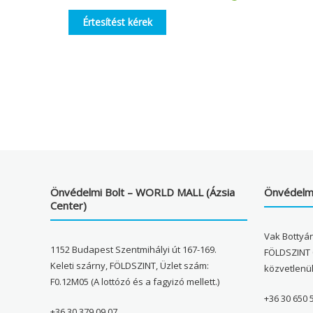
Értesítést kérek
Önvédelmi Bolt – WORLD MALL (Ázsia
Önvédelmi
Center)
Vak Bottyán
1152 Budapest Szentmihályi út 167-169.
FÖLDSZINT 
Keleti szárny, FÖLDSZINT, Üzlet szám:
közvetlenü
F0.12M05 (A lottózó és a fagyizó mellett.)
+36 30 650 
+36 30 379 09 07