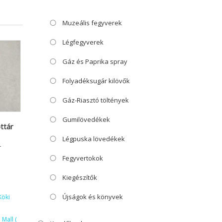
Muzeális fegyverek
Légfegyverek
Gáz és Paprika spray
Folyadéksugár kilövők
Gáz-Riasztó töltények
Gumilövedékek
ttár
Légpuska lövedékek
T
Fegyvertokok
Kiegészítők
Újságok és könyvek
Köki
Mall (