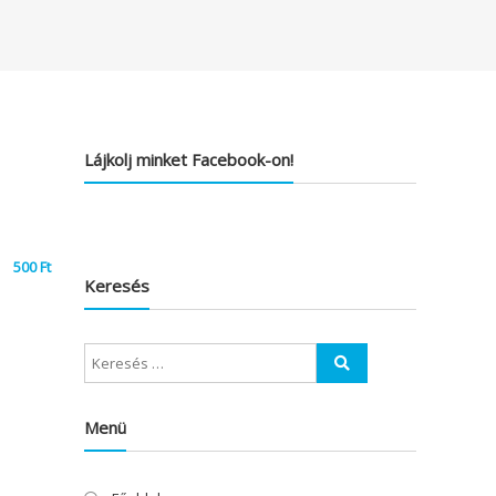
Lájkolj minket Facebook-on!
500
Ft
Keresés
Menü