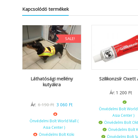
Kapcsolódó termékek
SALE!
Láthatósági mellény
Szilikonzsír Oxett
kutyákra
Ár:
1 200
Ft
Original
Current
Ár:
6 190
Ft
3 060
Ft
Önvédelmi Bolt World 
price
price
Asia Center )
was:
is:
Önvédelmi Bolt World Mall (
Önvédelmi Bolt Ok
6
3
Asia Center )
Önvédelmi Bolt K
Önvédelmi Bolt Köki
190 Ft.
060 Ft.
Önvédelmi Bolt S