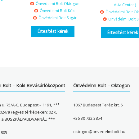
Önvédelmi Bolt Oktogon
Asia Center )
Önvédelmi Bolt Köki
Önvédelmi Bolt O
Önvédelmi Bolt Sugár
Önvédelmi Bolt S
Értesítést kérek
Értesítést kérek
 Bolt – Köki Bevásárlóközpont
Önvédelmi Bolt – Oktogon
 u. 75/A-C, Budapest – 1191, ***
1067 Budapest Teréz krt. 5
024/a (egyes térképeken: 027),
+36 30 732 3854
l a BUSZPÁLYAUDVARNÁL! ***
oktogon@onvedelmibolt.hu
5805