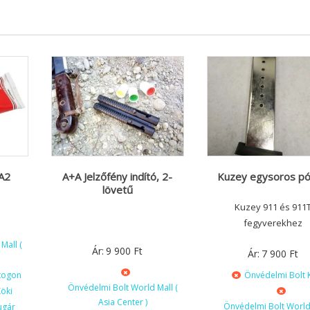
 A2
A+A Jelzőfény indító, 2-
Kuzey egysoros pó
lövetű
Kuzey 911 és 911
fegyverekhez
Mall (
Ár:
9 900
Ft
Ár:
7 900
Ft
togon
Önvédelmi Bolt 
Önvédelmi Bolt World Mall (
öki
Asia Center )
Önvédelmi Bolt World 
ugár