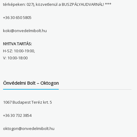
térképeken: 027), közvetlenül a BUSZPÁLYAUDVARNÁL! ***
+36 30 650 5805
koki@onvedelmibolt.hu
NYITVA TARTÁS:
H-SZ: 10:00-19:00,
V: 10:00-18:00
Önvédelmi Bolt – Oktogon
1067 Budapest Teréz krt. 5
+36 30 732 3854
oktogon@onvedelmibolt.hu