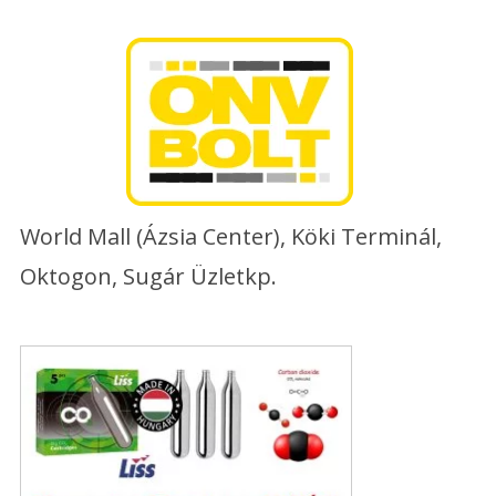
Skip
to
content
World Mall (Ázsia Center), Köki Terminál,
Oktogon, Sugár Üzletkp.