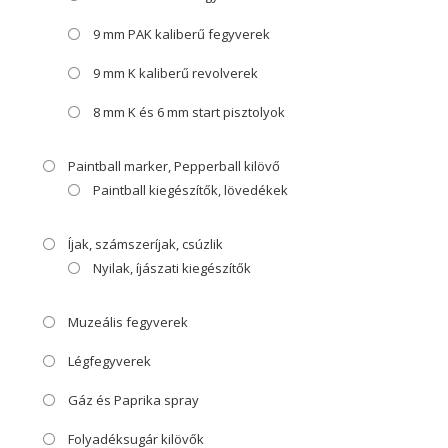
9 mm PAK kaliberű fegyverek
9 mm K kaliberű revolverek
8 mm K és 6 mm start pisztolyok
Paintball marker, Pepperball kilövő
Paintball kiegészítők, lövedékek
Íjak, számszeríjak, csúzlik
Nyilak, íjászati kiegészítők
Muzeális fegyverek
Légfegyverek
Gáz és Paprika spray
Folyadéksugár kilövők