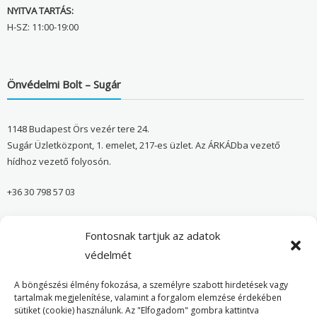
NYITVA TARTÁS:
H-SZ: 11:00-19:00
Önvédelmi Bolt – Sugár
1148 Budapest Örs vezér tere 24.
Sugár Üzletközpont, 1. emelet, 217-es üzlet. Az ÁRKÁDba vezető
hídhoz vezető folyosón.
+36 30 798 57 03
sugar@onvedelmibolt.hu
Fontosnak tartjuk az adatok
NYITVA TARTÁS:
védelmét
H-SZ: 10:00-20:00
A böngészési élmény fokozása, a személyre szabott hirdetések vagy
tartalmak megjelenítése, valamint a forgalom elemzése érdekében
sütiket (cookie) használunk. Az "Elfogadom" gombra kattintva