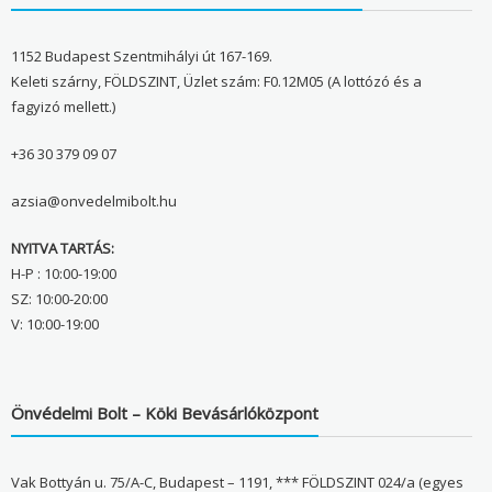
1152 Budapest Szentmihályi út 167-169.
Keleti szárny, FÖLDSZINT, Üzlet szám: F0.12M05 (A lottózó és a
fagyizó mellett.)
+36 30 379 09 07
azsia@onvedelmibolt.hu
NYITVA TARTÁS:
H-P : 10:00-19:00
SZ: 10:00-20:00
V: 10:00-19:00
Önvédelmi Bolt – Köki Bevásárlóközpont
Vak Bottyán u. 75/A-C, Budapest – 1191, *** FÖLDSZINT 024/a (egyes