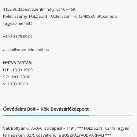
1152 Budapest Szentmihályi út 167-169.
Keleti szárny, FÖLDSZINT, Üzlet szám: F0.12M05 (A lottózó és a
fagyizó mellett.)
+36 30 379 09 07
azsia@onvedelmibolt.hu
NYITVA TARTÁS:
H-P : 10:00-19:00
SZ: 10:00-20:00
V: 10:00-19:00
Önvédelmi Bolt – Köki Bevásárlóközpont
Vak Bottyán u. 75/A-C, Budapest – 1191, *** FÖLDSZINT 024/a (egyes
térképeken: 027), közvetlenül a BUSZPÁLYAUDVARNÁL! ***