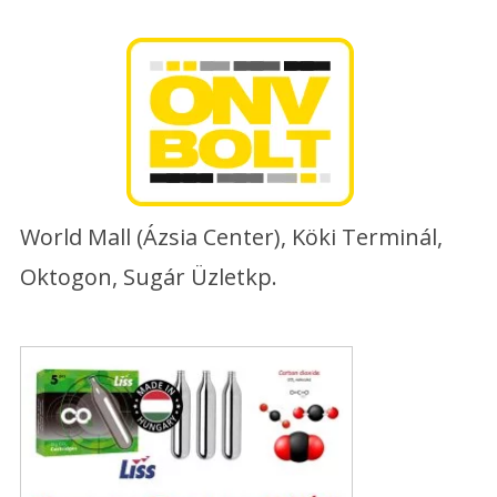
Skip
to
content
World Mall (Ázsia Center), Köki Terminál,
Oktogon, Sugár Üzletkp.