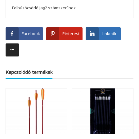
Felhúzócsörlő Jag2 számszeríjhoz
Facebook
Pinterest
LinkedIn
Kapcsolódó termékek