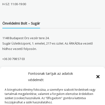
H-SZ: 11:00-19:00
Önvédelmi Bolt – Sugár
1148 Budapest Örs vezér tere 24.
Sugár Üzletközpont, 1. emelet, 217-es üzlet. Az ÁRKÁDba vezető
hídhoz vezető folyosón.
+36 30 798 57 03
sugar@onvedelmibolt.hu
Fontosnak tartjuk az adatok
NYITVA TARTÁS:
védelmét
H-SZ: 10:00-20:00
A böngészési élmény fokozása, a személyre szabott hirdetések vagy
tartalmak megjelenítése, valamint a forgalom elemzése érdekében
sütiket (cookie) használunk. Az "Elfogadom" gombra kattintva
Önvédelmi Bolt – Főoldal
hozzájárulhat a sütik használatához.