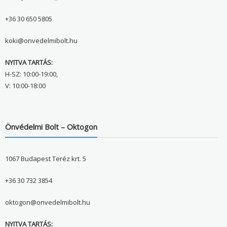
+36 30 650 5805
koki@onvedelmibolt.hu
NYITVA TARTÁS:
H-SZ: 10:00-19:00,
V: 10:00-18:00
Önvédelmi Bolt – Oktogon
1067 Budapest Teréz krt. 5
+36 30 732 3854
oktogon@onvedelmibolt.hu
NYITVA TARTÁS: