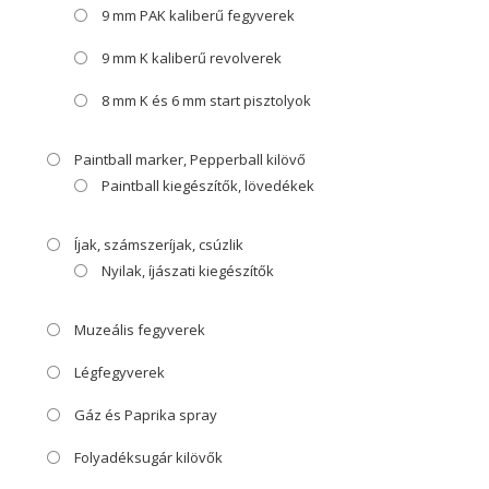
9 mm PAK kaliberű fegyverek
9 mm K kaliberű revolverek
8 mm K és 6 mm start pisztolyok
Paintball marker, Pepperball kilövő
Paintball kiegészítők, lövedékek
Íjak, számszeríjak, csúzlik
Nyilak, íjászati kiegészítők
Muzeális fegyverek
Légfegyverek
Gáz és Paprika spray
Folyadéksugár kilövők