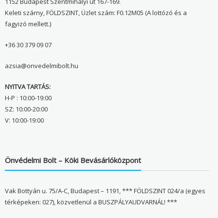
1152 Budapest Szentmihályi út 167-169.
Keleti szárny, FÖLDSZINT, Üzlet szám: F0.12M05 (A lottózó és a
fagyizó mellett.)
+36 30 379 09 07
azsia@onvedelmibolt.hu
NYITVA TARTÁS:
H-P : 10:00-19:00
SZ: 10:00-20:00
V: 10:00-19:00
Önvédelmi Bolt – Köki Bevásárlóközpont
Vak Bottyán u. 75/A-C, Budapest – 1191, *** FÖLDSZINT 024/a (egyes
térképeken: 027), közvetlenül a BUSZPÁLYAUDVARNÁL! ***