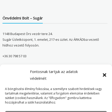
Önvédelmi Bolt – Sugár
1148 Budapest Örs vezér tere 24.
Sugár Üzletközpont, 1. emelet, 217-es üzlet. Az ÁRKÁDba vezető
hídhoz vezető folyosón.
+36 30 798 57 03
sugar@onvedelmibolt.hu
Fontosnak tartjuk az adatok
NYITVA TARTÁS:
védelmét
H-SZ: 10:00-20:00
A böngészési élmény fokozása, a személyre szabott hirdetések vagy
tartalmak megjelenítése, valamint a forgalom elemzése érdekében
sütiket (cookie) használunk. Az "Elfogadom" gombra kattintva
Önvédelmi Bolt – Főoldal
hozzájárulhat a sütik használatához.
Adatvédelmi tájékoztató