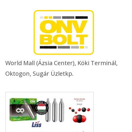
Skip
to
content
World Mall (Ázsia Center), Köki Terminál,
Oktogon, Sugár Üzletkp.