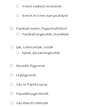
9 mm K kaliberű revolverek
8 mm K és 6 mm start pisztolyok
Paintball marker, Pepperball kilövő
Paintball kiegészítők, lövedékek
Íjak, számszeríjak, csúzlik
Nyilak, íjászati kiegészítők
Muzeális fegyverek
Légfegyverek
Gáz és Paprika spray
Folyadéksugár kilövők
Gáz-Riasztó töltények