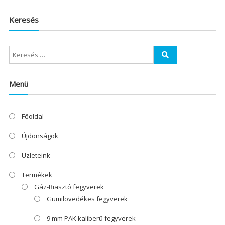
Keresés
Menü
Főoldal
Újdonságok
Üzleteink
Termékek
Gáz-Riasztó fegyverek
Gumilövedékes fegyverek
9 mm PAK kaliberű fegyverek