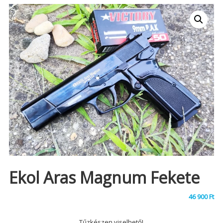
Ekol Aras Magnum Fekete
46 900
Ft
Tűzkészen viselhető!