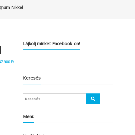
gnum Nikkel
Lájkolj minket Facebook-on!
l
47 900
Ft
Keresés
Menü