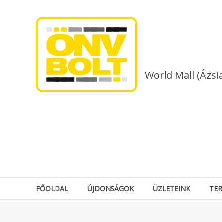
Skip
to
content
World Mall (Ázsi
FŐOLDAL
ÚJDONSÁGOK
ÜZLETEINK
TE