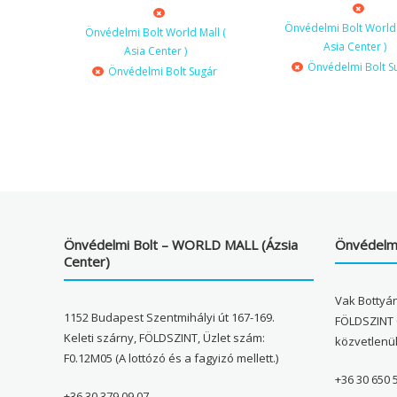
Önvédelmi Bolt World 
Önvédelmi Bolt World Mall (
Asia Center )
Asia Center )
Önvédelmi Bolt S
Önvédelmi Bolt Sugár
Önvédelmi Bolt – WORLD MALL (Ázsia
Önvédelmi
Center)
Vak Bottyán
1152 Budapest Szentmihályi út 167-169.
FÖLDSZINT 
Keleti szárny, FÖLDSZINT, Üzlet szám:
közvetlenü
F0.12M05 (A lottózó és a fagyizó mellett.)
+36 30 650 
+36 30 379 09 07