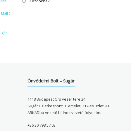
Köki
Kezdőknek
Mall (
ugár
Önvédelmi Bolt – Sugár
1148 Budapest Örs vezér tere 24.
Sugár Üzletközpont, 1. emelet, 217-es üzlet. Az
ÁRKÁDba vezető hídhoz vezető folyosón.
+36 30 798 57 03