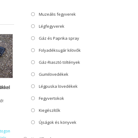
Muzeális fegyverek
Légfegyverek
Gáz és Paprika spray
Folyadéksugár kilövők
Gáz-Riasztó töltények
Gumilövedékek
Légpuska lövedékek
ikkel
Fegyvertokok
ő!
Kiegészítők
Újságok és könyvek
ktogon