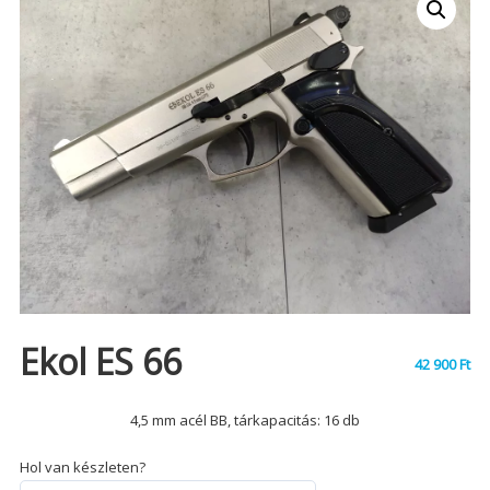
Ekol ES 66
42 900
Ft
4,5 mm acél BB, tárkapacitás: 16 db
Hol van készleten?