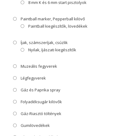
8 mm K és 6 mm start pisztolyok
Paintball marker, Pepperball kilövő
Paintball kiegészítők, lövedékek
Íjak, számszeríjak, csúzlik
Nyilak, íjászati kiegészítők
Muzeális fegyverek
Légfegyverek
Gáz és Paprika spray
Folyadéksugár kilövők
Gáz-Riasztó töltények
Gumilövedékek