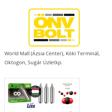
Skip
to
content
World Mall (Ázsia Center), Köki Terminál,
Oktogon, Sugár Üzletkp.