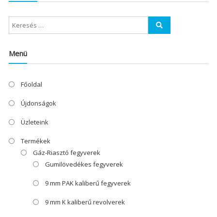
Menü
Főoldal
Újdonságok
Üzleteink
Termékek
Gáz-Riasztó fegyverek
Gumilövedékes fegyverek
9 mm PAK kaliberű fegyverek
9 mm K kaliberű revolverek