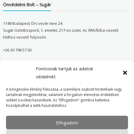
Önvédelmi Bolt – Sugár
1148 Budapest Örs vezér tere 24.
Sugár Üzletközpont, 1. emelet, 217-es üzlet. Az ÁRKÁDba vezető
hídhoz vezető folyosón.
+36 30 798 57 03
sugar@onvedelmibolt.hu
Fontosnak tartjuk az adatok
NYITVA TARTÁS:
védelmét
H-SZ: 10:00-20:00
A böngészési élmény fokozása, a személyre szabott hirdetések vagy
tartalmak megjelenítése, valamint a forgalom elemzése érdekében
sütiket (cookie) használunk. Az "Elfogadom" gombra kattintva
Önvédelmi Bolt – Főoldal
hozzájárulhat a sütik használatához.
Adatvédelmi tájékoztató
Elfogadom
Cookie Policy