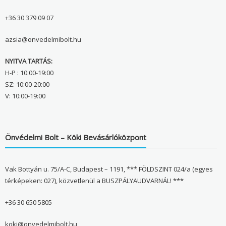
+36 30 379 09 07
azsia@onvedelmibolt.hu
NYITVA TARTÁS:
H-P : 10:00-19:00
SZ: 10:00-20:00
V: 10:00-19:00
Önvédelmi Bolt – Köki Bevásárlóközpont
Vak Bottyán u. 75/A-C, Budapest – 1191, *** FÖLDSZINT 024/a (egyes
térképeken: 027), közvetlenül a BUSZPÁLYAUDVARNÁL! ***
+36 30 650 5805
koki@onvedelmibolt.hu