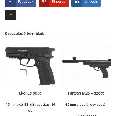
Facebook
Pinterest
LinkedIn
Kapcsolódó termékek
Ekol Es p66c
Hatsan M25 – szett
4,5 mm acél BB, tárkapacitás: 16
4,5 mm diaboló, egylövetű,
db
Ár:
54 900
Ft