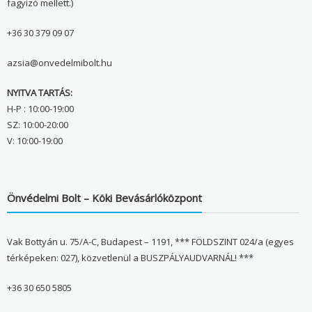
fagyizó mellett.)
+36 30 379 09 07
azsia@onvedelmibolt.hu
NYITVA TARTÁS:
H-P : 10:00-19:00
SZ: 10:00-20:00
V: 10:00-19:00
Önvédelmi Bolt – Köki Bevásárlóközpont
Vak Bottyán u. 75/A-C, Budapest – 1191, *** FÖLDSZINT 024/a (egyes
térképeken: 027), közvetlenül a BUSZPÁLYAUDVARNÁL! ***
+36 30 650 5805