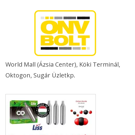
Skip
to
content
World Mall (Ázsia Center), Köki Terminál,
Oktogon, Sugár Üzletkp.