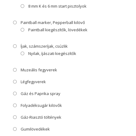
8 mm K és 6 mm start pisztolyok
Paintball marker, Pepperball kilövő
Paintball kiegészítők, lövedékek
Íjak, számszeríjak, csúzlik
Nyilak, íjászati kiegészítők
Muzeális fegyverek
Légfegyverek
Gáz és Paprika spray
Folyadéksugár kilövők
Gáz-Riasztó töltények
Gumilövedékek