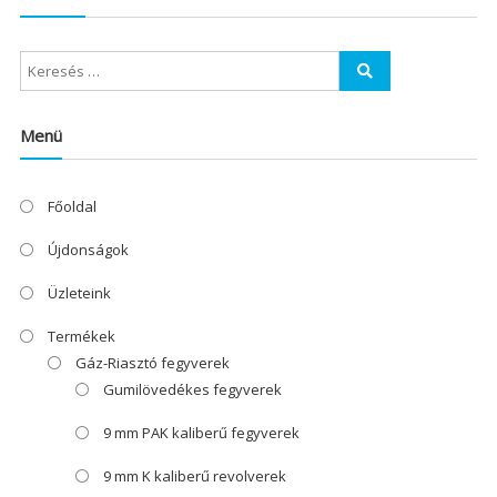
Menü
Főoldal
Újdonságok
Üzleteink
Termékek
Gáz-Riasztó fegyverek
Gumilövedékes fegyverek
9 mm PAK kaliberű fegyverek
9 mm K kaliberű revolverek