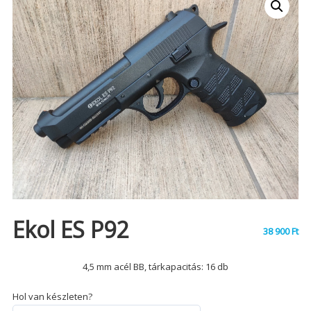
Ekol ES P92
38 900
Ft
4,5 mm acél BB, tárkapacitás: 16 db
Hol van készleten?