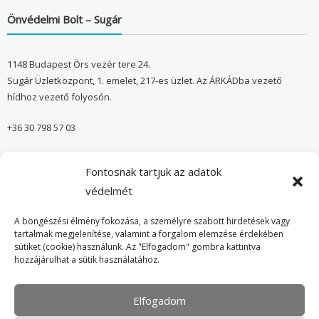
Önvédelmi Bolt – Sugár
1148 Budapest Örs vezér tere 24.
Sugár Üzletközpont, 1. emelet, 217-es üzlet. Az ÁRKÁDba vezető
hídhoz vezető folyosón.
+36 30 798 57 03
sugar@onvedelmibolt.hu
Fontosnak tartjuk az adatok
NYITVA TARTÁS:
védelmét
H-SZ: 10:00-20:00
A böngészési élmény fokozása, a személyre szabott hirdetések vagy
tartalmak megjelenítése, valamint a forgalom elemzése érdekében
sütiket (cookie) használunk. Az "Elfogadom" gombra kattintva
Önvédelmi Bolt – Főoldal
hozzájárulhat a sütik használatához.
Adatvédelmi tájékoztató
Elfogadom
Cookie Policy