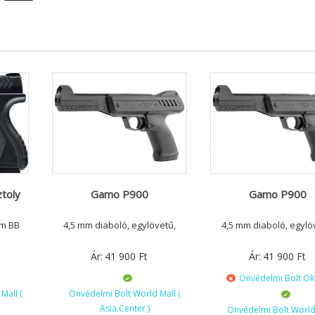
toly
Gamo P900
Gamo P900
mm BB
4,5 mm diaboló, egylövetű,
4,5 mm diaboló, egylö
Ár:
41 900
Ft
Ár:
41 900
Ft
Önvédelmi Bolt O
Mall (
Önvédelmi Bolt World Mall (
Asia Center )
Önvédelmi Bolt World 