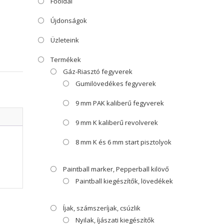
Főoldal
Újdonságok
Üzleteink
Termékek
Gáz-Riasztó fegyverek
Gumilövedékes fegyverek
9 mm PAK kaliberű fegyverek
9 mm K kaliberű revolverek
8 mm K és 6 mm start pisztolyok
Paintball marker, Pepperball kilövő
Paintball kiegészítők, lövedékek
Íjak, számszeríjak, csúzlik
Nyilak, íjászati kiegészítők