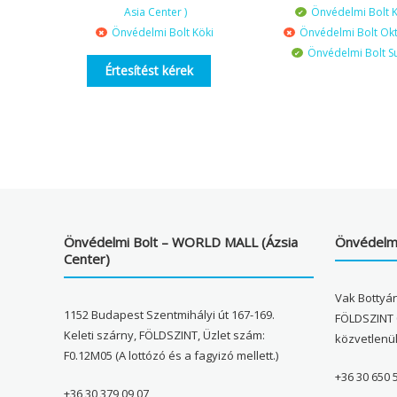
Asia Center )
Önvédelmi Bolt K
Önvédelmi Bolt Köki
Önvédelmi Bolt Ok
Önvédelmi Bolt S
Értesítést kérek
Önvédelmi Bolt – WORLD MALL (Ázsia
Önvédelmi
Center)
Vak Bottyán
1152 Budapest Szentmihályi út 167-169.
FÖLDSZINT 
Keleti szárny, FÖLDSZINT, Üzlet szám:
közvetlenü
F0.12M05 (A lottózó és a fagyizó mellett.)
+36 30 650 
+36 30 379 09 07