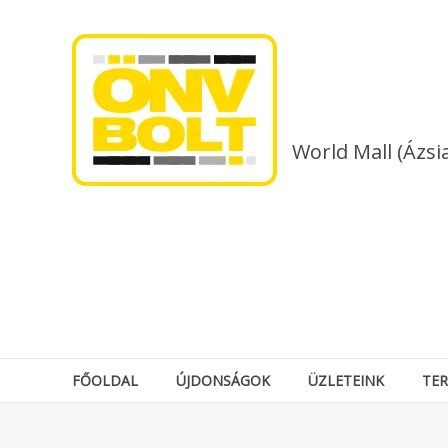
Skip
to
content
World Mall (Ázsi
FŐOLDAL
ÚJDONSÁGOK
ÜZLETEINK
TE