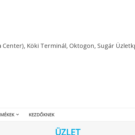
a Center), Köki Terminál, Oktogon, Sugár Üzletk
RMÉKEK
KEZDŐKNEK
ÜZLET