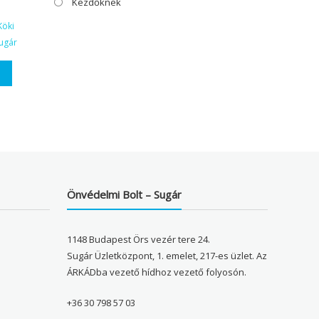
Kezdőknek
Köki
ugár
Önvédelmi Bolt – Sugár
1148 Budapest Örs vezér tere 24.
Sugár Üzletközpont, 1. emelet, 217-es üzlet. Az
ÁRKÁDba vezető hídhoz vezető folyosón.
+36 30 798 57 03