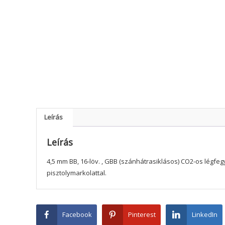
Leírás
Leírás
4,5 mm BB, 16-löv. , GBB (szánhátrasiklásos) CO2-os légfeg
pisztolymarkolattal.
Facebook
Pinterest
LinkedIn