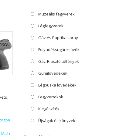
Muzeális fegyverek
Légfegyverek
Gáz és Paprika spray
Folyadéksugár kilövők
Gáz-Riasztó töltények
Gumilövedékek
Légpuska lövedékek
Fegyvertokok
vetű,
Kiegészítők
ktogon
Újságok és könyvek
Mall (