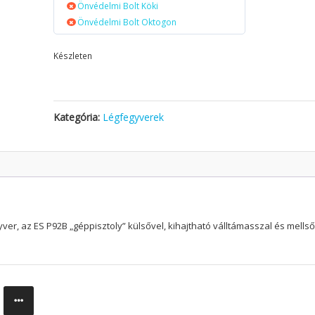
Önvédelmi Bolt Köki
Önvédelmi Bolt Oktogon
Készleten
Kategória:
Légfegyverek
yver, az ES P92B „géppisztoly” külsővel, kihajtható válltámasszal és mellső