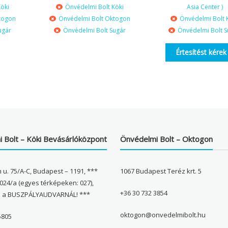
öki
Önvédelmi Bolt Köki
Asia Center )
togon
Önvédelmi Bolt Oktogon
Önvédelmi Bolt 
ugár
Önvédelmi Bolt Sugár
Önvédelmi Bolt S
Értesítést kérek
 Bolt – Köki Bevásárlóközpont
Önvédelmi Bolt – Oktogon
 u. 75/A-C, Budapest – 1191, ***
1067 Budapest Teréz krt. 5
024/a (egyes térképeken: 027),
+36 30 732 3854
l a BUSZPÁLYAUDVARNÁL! ***
oktogon@onvedelmibolt.hu
5805