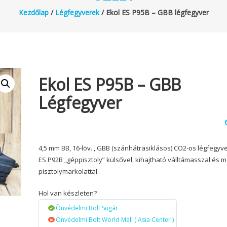
Kezdőlap
/
Légfegyverek
/ Ekol ES P95B – GBB légfegyver
Ekol ES P95B – GBB
Légfegyver
4,5 mm BB, 16-löv. , GBB (szánhátrasiklásos) CO2-os légfegyve
ES P92B „géppisztoly” külsővel, kihajtható válltámasszal és m
pisztolymarkolattal.
Hol van készleten?
Önvédelmi Bolt Sugár
Önvédelmi Bolt World Mall ( Asia Center )