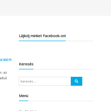
Lájkolj minket Facebook-on!
64 900
Ft
Keresés
r, az
ellső
Menü