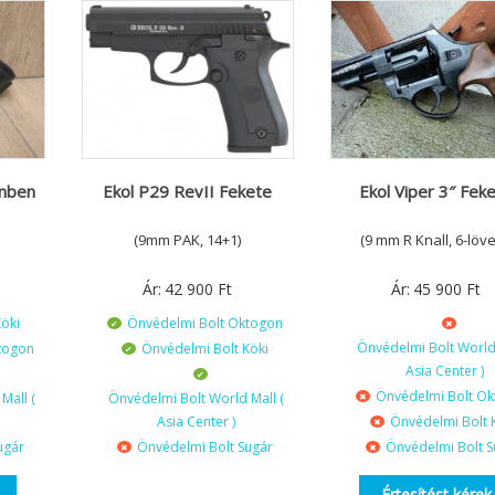
ínben
Ekol P29 RevII Fekete
Ekol Viper 3″ Fek
(9mm PAK, 14+1)
(9 mm R Knall, 6-löve
Ár:
42 900
Ft
Ár:
45 900
Ft
öki
Önvédelmi Bolt Oktogon
Önvédelmi Bolt World 
togon
Önvédelmi Bolt Köki
Asia Center )
Önvédelmi Bolt O
Mall (
Önvédelmi Bolt World Mall (
Asia Center )
Önvédelmi Bolt 
ugár
Önvédelmi Bolt Sugár
Önvédelmi Bolt S
Értesítést kérek