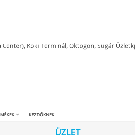
a Center), Köki Terminál, Oktogon, Sugár Üzletk
RMÉKEK
KEZDŐKNEK
ÜZLET