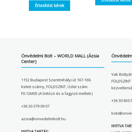
Értesítést kérek
Önvédelmi Bolt – WORLD MALL (Ázsia
Önvédelmi
Center)
Vak Bottyán
1152 Budapest Szentmihályi út 167-169.
FÖLDSZINT 
Keleti szárny, FÖLDSZINT, Üzlet szám:
közvetlenü
F0.12M05 (A lottózó és a fagyizó mellett.)
+36 30 650 
+36 30 379 09 07
koki@onved
azsia@onvedelmibolt.hu
NYITVA TAR
NYITVA TARTÁS: