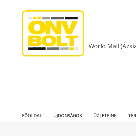
Skip
to
content
World Mall (Ázsi
FŐOLDAL
ÚJDONSÁGOK
ÜZLETEINK
TE