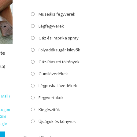
Muzeális fegyverek
Légfegyverek
Gáz és Paprika spray
Folyadéksugár kilövők
ete
Gáz-Riasztó töltények
tű)
Gumilövedékek
Légpuska lövedékek
Mall (
Fegyvertokok
Kiegészítők
ktogon
Köki
Újságok és könyvek
ugár