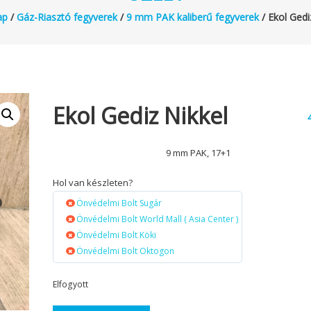
ap
/
Gáz-Riasztó fegyverek
/
9 mm PAK kaliberű fegyverek
/ Ekol Gedi
Ekol Gediz Nikkel
9 mm PAK, 17+1
Hol van készleten?
Önvédelmi Bolt Sugár
Önvédelmi Bolt World Mall ( Asia Center )
Önvédelmi Bolt Köki
Önvédelmi Bolt Oktogon
Elfogyott