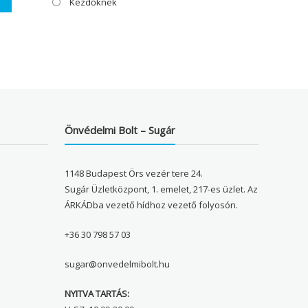
Kezdőknek
Önvédelmi Bolt – Sugár
1148 Budapest Örs vezér tere 24.
Sugár Üzletközpont, 1. emelet, 217-es üzlet. Az
ÁRKÁDba vezető hídhoz vezető folyosón.
+36 30 798 57 03
sugar@onvedelmibolt.hu
NYITVA TARTÁS: