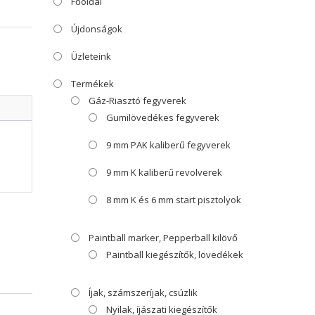
Főoldal
Újdonságok
Üzleteink
Termékek
Gáz-Riasztó fegyverek
Gumilövedékes fegyverek
9 mm PAK kaliberű fegyverek
9 mm K kaliberű revolverek
8 mm K és 6 mm start pisztolyok
Paintball marker, Pepperball kilövő
Paintball kiegészítők, lövedékek
Íjak, számszeríjak, csúzlik
Nyilak, íjászati kiegészítők