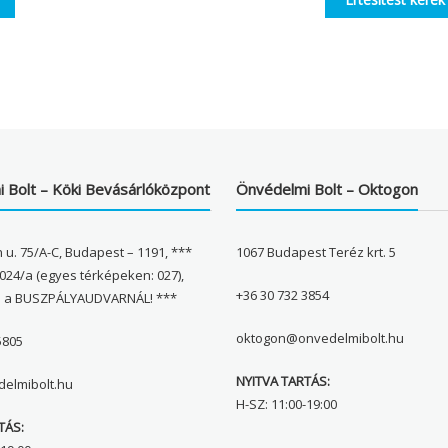
 Bolt – Köki Bevásárlóközpont
Önvédelmi Bolt – Oktogon
 u. 75/A-C, Budapest – 1191, ***
1067 Budapest Teréz krt. 5
024/a (egyes térképeken: 027),
+36 30 732 3854
l a BUSZPÁLYAUDVARNÁL! ***
oktogon@onvedelmibolt.hu
5805
NYITVA TARTÁS:
elmibolt.hu
H-SZ: 11:00-19:00
TÁS: