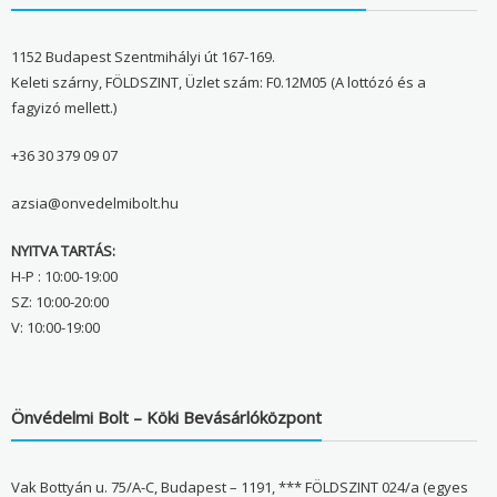
1152 Budapest Szentmihályi út 167-169.
Keleti szárny, FÖLDSZINT, Üzlet szám: F0.12M05 (A lottózó és a
fagyizó mellett.)
+36 30 379 09 07
azsia@onvedelmibolt.hu
NYITVA TARTÁS:
H-P : 10:00-19:00
SZ: 10:00-20:00
V: 10:00-19:00
Önvédelmi Bolt – Köki Bevásárlóközpont
Vak Bottyán u. 75/A-C, Budapest – 1191, *** FÖLDSZINT 024/a (egyes