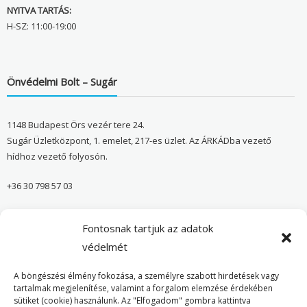
NYITVA TARTÁS:
H-SZ: 11:00-19:00
Önvédelmi Bolt – Sugár
1148 Budapest Örs vezér tere 24.
Sugár Üzletközpont, 1. emelet, 217-es üzlet. Az ÁRKÁDba vezető
hídhoz vezető folyosón.
+36 30 798 57 03
sugar@onvedelmibolt.hu
Fontosnak tartjuk az adatok
NYITVA TARTÁS:
védelmét
H-SZ: 10:00-20:00
A böngészési élmény fokozása, a személyre szabott hirdetések vagy
tartalmak megjelenítése, valamint a forgalom elemzése érdekében
sütiket (cookie) használunk. Az "Elfogadom" gombra kattintva