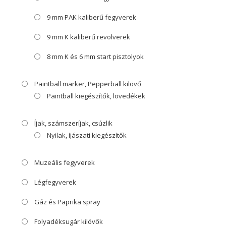
9 mm PAK kaliberű fegyverek
9 mm K kaliberű revolverek
8 mm K és 6 mm start pisztolyok
Paintball marker, Pepperball kilövő
Paintball kiegészítők, lövedékek
Íjak, számszeríjak, csúzlik
Nyilak, íjászati kiegészítők
Muzeális fegyverek
Légfegyverek
Gáz és Paprika spray
Folyadéksugár kilövők