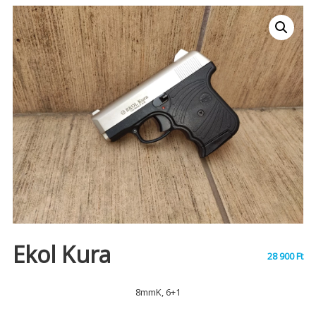
Ekol Kura
28 900
Ft
8mmK, 6+1