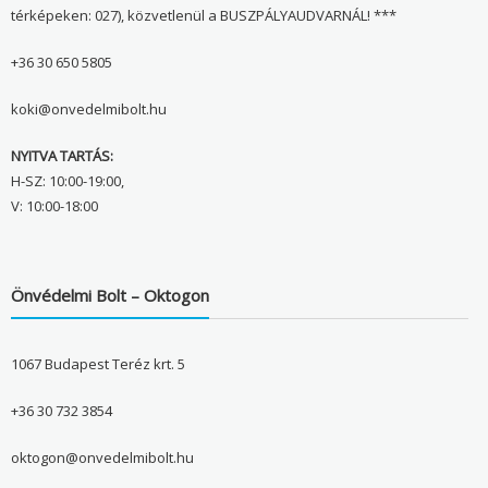
térképeken: 027), közvetlenül a BUSZPÁLYAUDVARNÁL! ***
+36 30 650 5805
koki@onvedelmibolt.hu
NYITVA TARTÁS:
H-SZ: 10:00-19:00,
V: 10:00-18:00
Önvédelmi Bolt – Oktogon
1067 Budapest Teréz krt. 5
+36 30 732 3854
oktogon@onvedelmibolt.hu