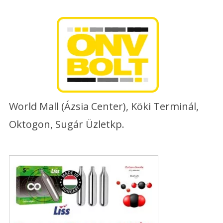
Skip
to
content
World Mall (Ázsia Center), Köki Terminál,
Oktogon, Sugár Üzletkp.