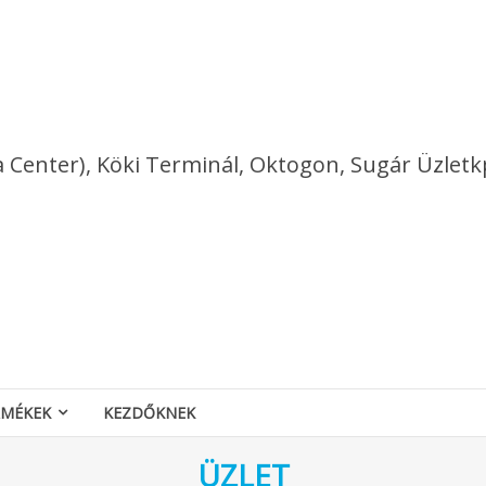
a Center), Köki Terminál, Oktogon, Sugár Üzletk
RMÉKEK
KEZDŐKNEK
ÜZLET