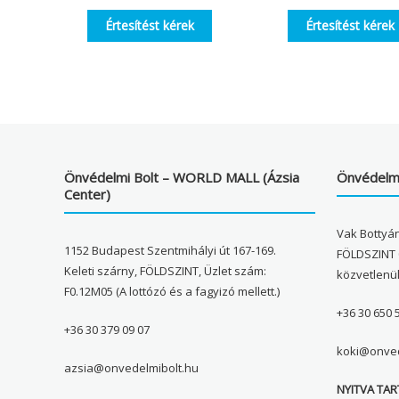
Értesítést kérek
Értesítést kérek
Önvédelmi Bolt – WORLD MALL (Ázsia
Önvédelmi
Center)
Vak Bottyán
1152 Budapest Szentmihályi út 167-169.
FÖLDSZINT 
Keleti szárny, FÖLDSZINT, Üzlet szám:
közvetlenü
F0.12M05 (A lottózó és a fagyizó mellett.)
+36 30 650 
+36 30 379 09 07
koki@onved
azsia@onvedelmibolt.hu
NYITVA TAR