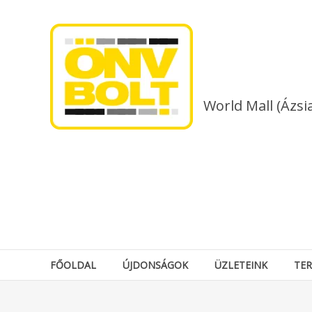
Skip
to
content
World Mall (Ázsi
FŐOLDAL
ÚJDONSÁGOK
ÜZLETEINK
TE