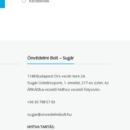
Kezdőknek
Önvédelmi Bolt – Sugár
1148 Budapest Örs vezér tere 24.
Sugár Üzletközpont, 1. emelet, 217-es üzlet. Az
ÁRKÁDba vezető hídhoz vezető folyosón.
+36 30 798 57 03
sugar@onvedelmibolt.hu
NYITVA TARTÁS: