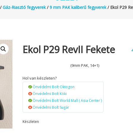
/
Gáz-Riasztó fegyverek
/
9 mm PAK kaliberű fegyverek
/ Ekol P29 Re
Ekol P29 RevII Fekete
(9mm PAK, 14+1)
Hol van készleten?
Önvédelmi Bolt Oktogon
Önvédelmi Bolt Köki
Önvédelmi Bolt World Mall ( Asia Center )
Önvédelmi Bolt Sugár
Készleten