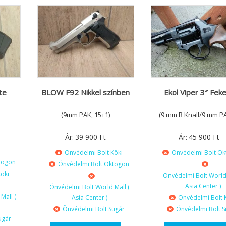
te
BLOW F92 Nikkel színben
Ekol Viper 3″ Fek
(9mm PAK, 15+1)
(9 mm R Knall/9 mm PA
Ár:
39 900
Ft
Ár:
45 900
Ft
Önvédelmi Bolt Köki
Önvédelmi Bolt O
togon
Önvédelmi Bolt Oktogon
öki
Önvédelmi Bolt World 
Asia Center )
Önvédelmi Bolt World Mall (
Mall (
Asia Center )
Önvédelmi Bolt 
Önvédelmi Bolt Sugár
Önvédelmi Bolt S
ugár