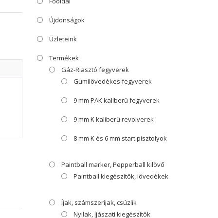
Főoldal
Újdonságok
Üzleteink
Termékek
Gáz-Riasztó fegyverek
Gumilövedékes fegyverek
9 mm PAK kaliberű fegyverek
9 mm K kaliberű revolverek
8 mm K és 6 mm start pisztolyok
Paintball marker, Pepperball kilövő
Paintball kiegészítők, lövedékek
Íjak, számszeríjak, csúzlik
Nyilak, íjászati kiegészítők