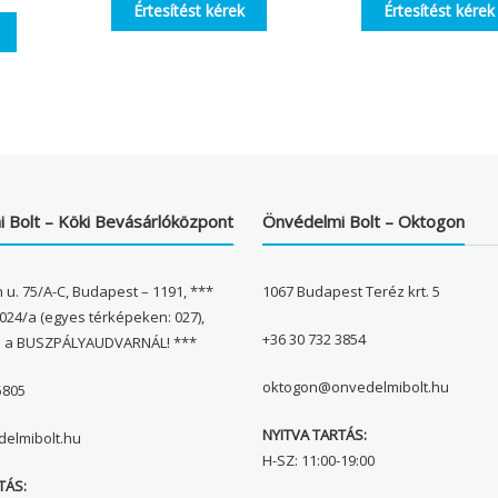
Értesítést kérek
Értesítést kérek
 Bolt – Köki Bevásárlóközpont
Önvédelmi Bolt – Oktogon
 u. 75/A-C, Budapest – 1191, ***
1067 Budapest Teréz krt. 5
024/a (egyes térképeken: 027),
+36 30 732 3854
l a BUSZPÁLYAUDVARNÁL! ***
oktogon@onvedelmibolt.hu
5805
NYITVA TARTÁS:
elmibolt.hu
H-SZ: 11:00-19:00
TÁS: