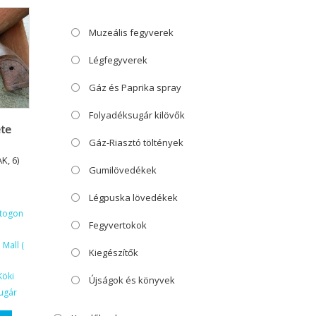
Muzeális fegyverek
Légfegyverek
Gáz és Paprika spray
Folyadéksugár kilövők
ete
Gáz-Riasztó töltények
K, 6)
Gumilövedékek
Légpuska lövedékek
ktogon
Fegyvertokok
Mall (
Kiegészítők
Köki
Újságok és könyvek
ugár