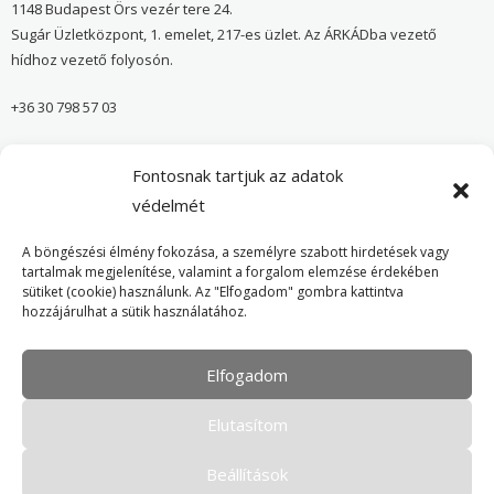
1148 Budapest Örs vezér tere 24.
Sugár Üzletközpont, 1. emelet, 217-es üzlet. Az ÁRKÁDba vezető
hídhoz vezető folyosón.
+36 30 798 57 03
sugar@onvedelmibolt.hu
Fontosnak tartjuk az adatok
NYITVA TARTÁS:
védelmét
H-SZ: 10:00-20:00
A böngészési élmény fokozása, a személyre szabott hirdetések vagy
tartalmak megjelenítése, valamint a forgalom elemzése érdekében
sütiket (cookie) használunk. Az "Elfogadom" gombra kattintva
Önvédelmi Bolt – Főoldal
hozzájárulhat a sütik használatához.
Adatvédelmi tájékoztató
Elfogadom
Cookie Policy
Elutasítom
Beállítások