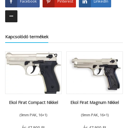
Facebook
Pinterest
LinkedIn
Kapcsolódó termékek
Ekol Firat Compact Nikkel
Ekol Firat Magnum Nikkel
(9mm PAK, 16+1)
(9mm PAK, 16+1)
Ár:
47 900
Ft
Ár:
47 900
Ft