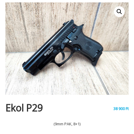
Ekol P29
38 900
Ft
(9mm PAK, 8+1)