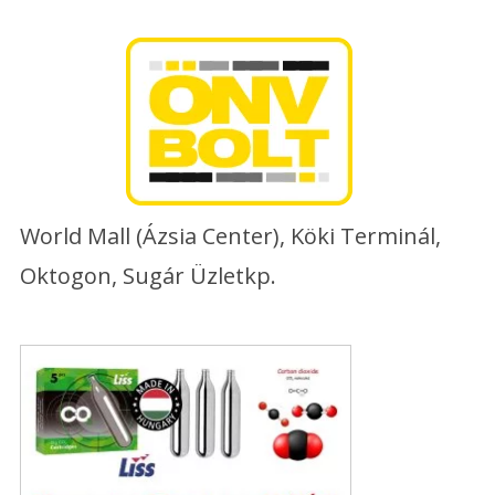
Skip
to
content
World Mall (Ázsia Center), Köki Terminál,
Oktogon, Sugár Üzletkp.