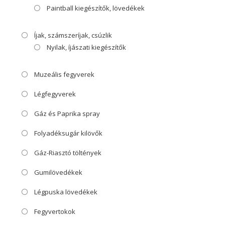
Paintball kiegészítők, lövedékek
Íjak, számszeríjak, csúzlik
Nyilak, íjászati kiegészítők
Muzeális fegyverek
Légfegyverek
Gáz és Paprika spray
Folyadéksugár kilövők
Gáz-Riasztó töltények
Gumilövedékek
Légpuska lövedékek
Fegyvertokok