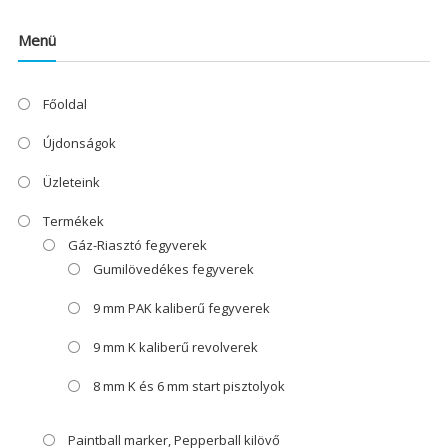
Menü
Főoldal
Újdonságok
Üzleteink
Termékek
Gáz-Riasztó fegyverek
Gumilövedékes fegyverek
9 mm PAK kaliberű fegyverek
9 mm K kaliberű revolverek
8 mm K és 6 mm start pisztolyok
Paintball marker, Pepperball kilövő