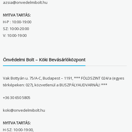
azsia@onvedelmibolt.hu
NYITVA TARTÁS:
H-P : 10:00-19:00
SZ: 10:00-20:00
V: 10:00-19:00
Önvédelmi Bolt – Köki Bevásárlóközpont
Vak Bottyán u. 75/A-C, Budapest – 1191, *** FÖLDSZINT 024/a (egyes
térképeken: 027), közvetlenül a BUSZPÁLYAUDVARNÁL! ***
+36 30 650 5805
koki@onvedelmibolt.hu
NYITVA TARTÁS:
H-SZ: 10:00-19:00,