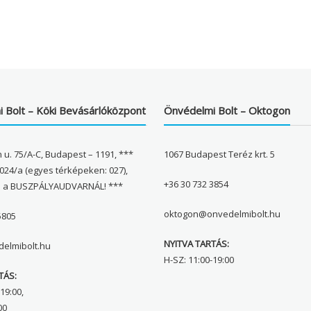
 Bolt – Köki Bevásárlóközpont
Önvédelmi Bolt – Oktogon
 u. 75/A-C, Budapest – 1191, ***
1067 Budapest Teréz krt. 5
024/a (egyes térképeken: 027),
+36 30 732 3854
l a BUSZPÁLYAUDVARNÁL! ***
oktogon@onvedelmibolt.hu
5805
NYITVA TARTÁS:
elmibolt.hu
H-SZ: 11:00-19:00
TÁS:
19:00,
00