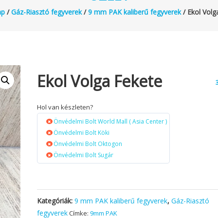
ap
/
Gáz-Riasztó fegyverek
/
9 mm PAK kaliberű fegyverek
/ Ekol Volg
Ekol Volga Fekete
Hol van készleten?
Önvédelmi Bolt World Mall ( Asia Center )
Önvédelmi Bolt Köki
Önvédelmi Bolt Oktogon
Önvédelmi Bolt Sugár
Kategóriák:
9 mm PAK kaliberű fegyverek
,
Gáz-Riasztó
fegyverek
Címke:
9mm PAK