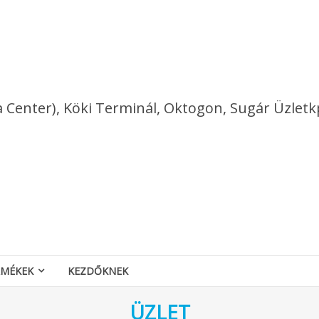
a Center), Köki Terminál, Oktogon, Sugár Üzletk
RMÉKEK
KEZDŐKNEK
ÜZLET