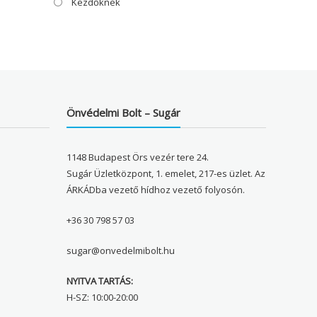
Kezdőknek
Önvédelmi Bolt – Sugár
1148 Budapest Örs vezér tere 24.
Sugár Üzletközpont, 1. emelet, 217-es üzlet. Az
ÁRKÁDba vezető hídhoz vezető folyosón.
+36 30 798 57 03
sugar@onvedelmibolt.hu
NYITVA TARTÁS:
H-SZ: 10:00-20:00