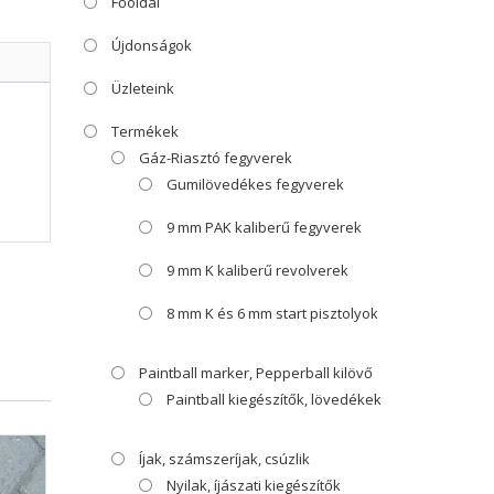
Főoldal
Újdonságok
Üzleteink
Termékek
Gáz-Riasztó fegyverek
Gumilövedékes fegyverek
9 mm PAK kaliberű fegyverek
9 mm K kaliberű revolverek
8 mm K és 6 mm start pisztolyok
Paintball marker, Pepperball kilövő
Paintball kiegészítők, lövedékek
Íjak, számszeríjak, csúzlik
Nyilak, íjászati kiegészítők