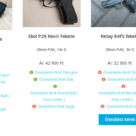
Ekol P29 RevII Fekete
Retay 84FS feke
e
(9mm PAK, 14+1)
(9mm PAK, 8+1)
Ár:
42 900
Ft
Ár:
32 900
Ft
Önvédelmi Bolt Oktogon
Önvédelmi Bolt O
togon
Önvédelmi Bolt Köki
Önvédelmi Bolt 
öki
Önvédelmi Bolt World Mall (
Önvédelmi Bolt World 
Mall (
Asia Center )
Asia Center )
Önvédelmi Bolt Sugár
Önvédelmi Bolt S
ugár
Értesítést kérek