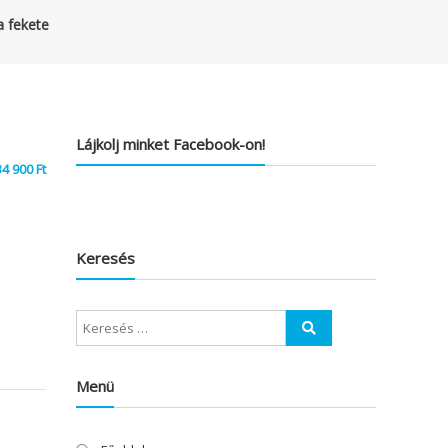
a fekete
Lájkolj minket Facebook-on!
34 900
Ft
Keresés
Menü