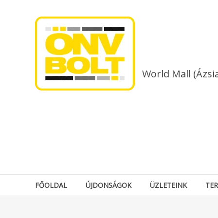
Skip
to
content
World Mall (Ázsi
FŐOLDAL
ÚJDONSÁGOK
ÜZLETEINK
TE