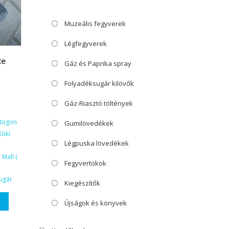
Muzeális fegyverek
Légfegyverek
te
Gáz és Paprika spray
Folyadéksugár kilövők
Gáz-Riasztó töltények
ktogon
Gumilövedékek
Köki
Légpuska lövedékek
Mall (
Fegyvertokok
ugár
Kiegészítők
Újságok és könyvek