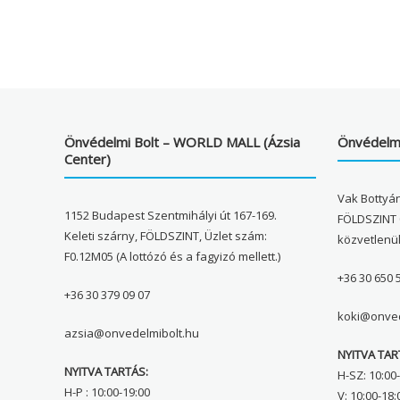
Önvédelmi Bolt – WORLD MALL (Ázsia
Önvédelmi
Center)
Vak Bottyán
1152 Budapest Szentmihályi út 167-169.
FÖLDSZINT 
Keleti szárny, FÖLDSZINT, Üzlet szám:
közvetlenü
F0.12M05 (A lottózó és a fagyizó mellett.)
+36 30 650 
+36 30 379 09 07
koki@onved
azsia@onvedelmibolt.hu
NYITVA TAR
NYITVA TARTÁS:
H-SZ: 10:00-
H-P : 10:00-19:00
V: 10:00-18: