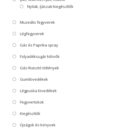
Nyilak, íjászati kiegészítők
Muzeális fegyverek
Légfegyverek
Gáz és Paprika spray
Folyadéksugár kilövők
Gáz-Riasztó töltények
Gumilövedékek
Légpuska lövedékek
Fegyvertokok
Kiegészítők
Újságok és könyvek