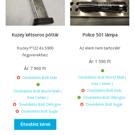
Kuzey kétsoros póttár
Police 501 lámpa
Kuzey P122 és S900
Az elem nem tartozék!
fegyverekhez
Ár:
1 590
Ft
Ár:
7 900
Ft
Önvédelmi Bolt World Mall (
Önvédelmi Bolt Köki
Asia Center )
Önvédelmi Bolt Köki
Önvédelmi Bolt World Mall (
Asia Center )
Önvédelmi Bolt Oktogon
Önvédelmi Bolt Oktogon
Önvédelmi Bolt Sugár
Önvédelmi Bolt Sugár
Értesítést kérek