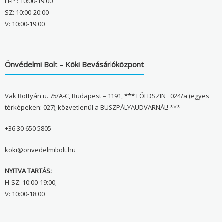
H-P : 10:00-19:00
SZ: 10:00-20:00
V: 10:00-19:00
Önvédelmi Bolt – Köki Bevásárlóközpont
Vak Bottyán u. 75/A-C, Budapest – 1191, *** FÖLDSZINT 024/a (egyes
térképeken: 027), közvetlenül a BUSZPÁLYAUDVARNÁL! ***
+36 30 650 5805
koki@onvedelmibolt.hu
NYITVA TARTÁS:
H-SZ: 10:00-19:00,
V: 10:00-18:00