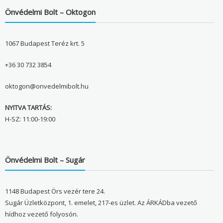
Önvédelmi Bolt – Oktogon
1067 Budapest Teréz krt. 5
+36 30 732 3854
oktogon@onvedelmibolt.hu
NYITVA TARTÁS:
H-SZ: 11:00-19:00
Önvédelmi Bolt – Sugár
1148 Budapest Örs vezér tere 24.
Sugár Üzletközpont, 1. emelet, 217-es üzlet. Az ÁRKÁDba vezető
hídhoz vezető folyosón.