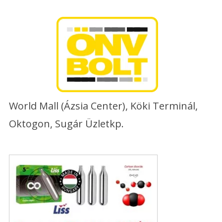
Skip
to
content
World Mall (Ázsia Center), Köki Terminál,
Oktogon, Sugár Üzletkp.