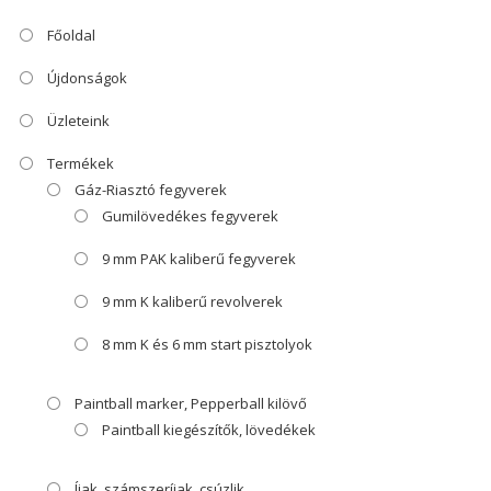
Főoldal
Újdonságok
Üzleteink
Termékek
Gáz-Riasztó fegyverek
Gumilövedékes fegyverek
9 mm PAK kaliberű fegyverek
9 mm K kaliberű revolverek
8 mm K és 6 mm start pisztolyok
Paintball marker, Pepperball kilövő
Paintball kiegészítők, lövedékek
Íjak, számszeríjak, csúzlik