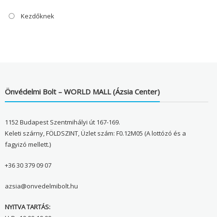
Kezdőknek
Önvédelmi Bolt – WORLD MALL (Ázsia Center)
1152 Budapest Szentmihályi út 167-169.
Keleti szárny, FÖLDSZINT, Üzlet szám: F0.12M05 (A lottózó és a
fagyizó mellett.)
+36 30 379 09 07
azsia@onvedelmibolt.hu
NYITVA TARTÁS: