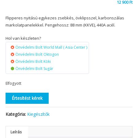
12 900
Ft
Flipperes nyitású egykezes zsebkés, övklipsszel, karbonszálas
markolatpanelekkel. Pengehossz: 88 mm (KKVE), 440A acél.
Hol van készleten?
Önvédelmi Bolt World Mall ( Asia Center )
Önvédelmi Bolt Oktogon
Önvédelmi Bolt Köki
Önvédelmi Bolt Sugár
Elfogyott
Értesítést kérek
Kategória:
Kiegészítők
Leírás