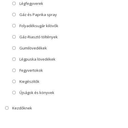
Légfegyverek
Gáz és Paprika spray
Folyadéksugár kilövők
Gáz-Riasztó töltények
Gumilövedékek
Légpuska lövedékek
Fegyvertokok
Kiegészítők
Újságok és könyvek
Kezdőknek