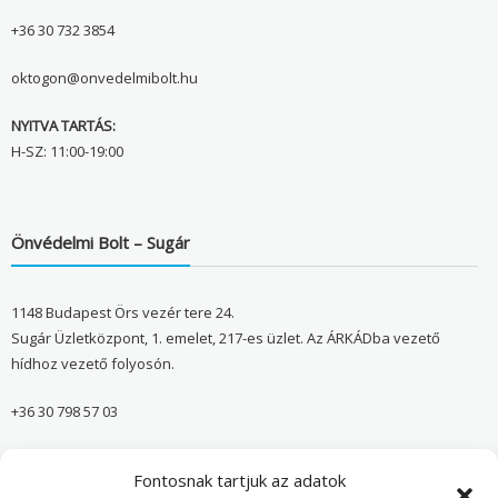
+36 30 732 3854
oktogon@onvedelmibolt.hu
NYITVA TARTÁS:
H-SZ: 11:00-19:00
Önvédelmi Bolt – Sugár
1148 Budapest Örs vezér tere 24.
Sugár Üzletközpont, 1. emelet, 217-es üzlet. Az ÁRKÁDba vezető
hídhoz vezető folyosón.
+36 30 798 57 03
sugar@onvedelmibolt.hu
Fontosnak tartjuk az adatok