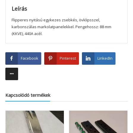
Leírás
Flipperes nyitású egykezes zsebkés, övklipsszel,
karbonszálas markolatpanelekkel. Pengehossz: 88 mm
(KKVE), 440A acél.
Facebook
Pinterest
LinkedIn
Kapcsolódó termékek