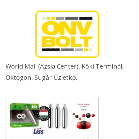
Skip
to
content
World Mall (Ázsia Center), Köki Terminál,
Oktogon, Sugár Üzletkp.