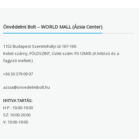
Önvédelmi Bolt – WORLD MALL (Ázsia Center)
1152 Budapest Szentmihályi út 167-169.
Keleti szárny, FÖLDSZINT, Üzlet szám: F0.12M05 (A lottózó és a
fagyizó mellett.)
+36 30 379 09 07
azsia@onvedelmibolt.hu
NYITVA TARTÁS:
H-P : 10:00-19:00
SZ: 10:00-20:00
V: 10:00-19:00