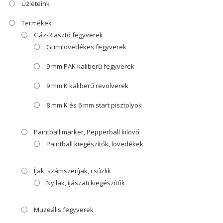
Üzleteink
Termékek
Gáz-Riasztó fegyverek
Gumilövedékes fegyverek
9 mm PAK kaliberű fegyverek
9 mm K kaliberű revolverek
8 mm K és 6 mm start pisztolyok
Paintball marker, Pepperball kilövő
Paintball kiegészítők, lövedékek
Íjak, számszeríjak, csúzlik
Nyilak, íjászati kiegészítők
Muzeális fegyverek