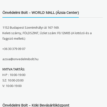
Önvédelmi Bolt – WORLD MALL (Ázsia Center)
1152 Budapest Szentmihályi út 167-169.
Keleti szárny, FÖLDSZINT, Üzlet szám: F0.12M05 (A lottózó és a
fagyizó mellett.)
+36 30 379 09 07
azsia@onvedelmibolt.hu
NYITVA TARTÁS:
H-P : 10:00-19:00
SZ: 10:00-20:00
V: 10:00-19:00
Önvédelmi Bolt – Köki Bevásárlóközpont