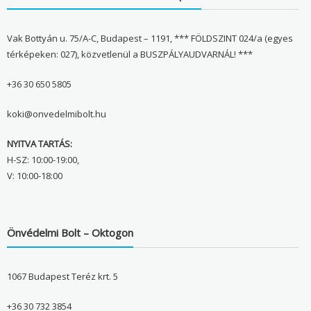
Vak Bottyán u. 75/A-C, Budapest – 1191, *** FÖLDSZINT 024/a (egyes
térképeken: 027), közvetlenül a BUSZPÁLYAUDVARNÁL! ***
+36 30 650 5805
koki@onvedelmibolt.hu
NYITVA TARTÁS:
H-SZ: 10:00-19:00,
V: 10:00-18:00
Önvédelmi Bolt – Oktogon
1067 Budapest Teréz krt. 5
+36 30 732 3854