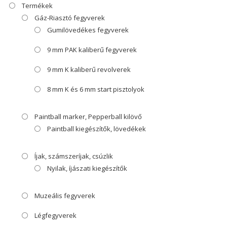
Termékek
Gáz-Riasztó fegyverek
Gumilövedékes fegyverek
9 mm PAK kaliberű fegyverek
9 mm K kaliberű revolverek
8 mm K és 6 mm start pisztolyok
Paintball marker, Pepperball kilövő
Paintball kiegészítők, lövedékek
Íjak, számszeríjak, csúzlik
Nyilak, íjászati kiegészítők
Muzeális fegyverek
Légfegyverek