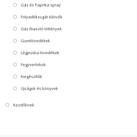
Gáz és Paprika spray
Folyadéksugár kilövők
Gáz-Riasztó töltények
Gumilövedékek
Légpuska lövedékek
Fegyvertokok
Kiegészítők
Újságok és könyvek
Kezdőknek