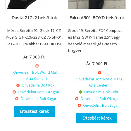
Dasta 212-2 belső tok
Falco A501 BOYD belső tok
Méret: Beretta 92, Glock 17, CZ
Glock 19, Beretta PX4 Compact,
P-09, SIG P-226/228, CZ 75 SP-01,
és M92, SW K-frame 2,5″ vagy
CZ G-2000, Walther P-99, HK USP
hasonló méretű gáz-riasztó
fegyver
Ár:
7 900
Ft
Ár:
7 900
Ft
Önvédelmi Bolt World Mall (
Asia Center )
Önvédelmi Bolt World Mall (
Önvédelmi Bolt Köki
Asia Center )
Önvédelmi Bolt Oktogon
Önvédelmi Bolt Köki
Önvédelmi Bolt Sugár
Önvédelmi Bolt Oktogon
Önvédelmi Bolt Sugár
Értesítést kérek
Értesítést kérek