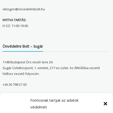
oktogon@onvedelmibolt.hu
NYITVA TARTÁS:
H-SZ: 11:00-19:00
Önvédelmi Bolt – Sugár
1148 Budapest Örs vezér tere 24.
Sugár Üzletközpont, 1. emelet, 217-es üzlet. Az ÁRKÁDba vezető
hídhoz vezető folyosón.
+36 30 798 57 03
sugar@onvedelmibolt.hu
Fontosnak tartjuk az adatok
NYITVA TARTÁS:
védelmét
H-SZ: 10:00-20:00