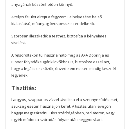
anyagának köszönhetően könnyű.
A teljes felület elrejti a fegyvert. Felhelyezése belső
kialakítású, műanyag övcsipesszel rendelkezik.
Szorosan illeszkedik a testhez, biztosítja a kényelmes
viselést.
A felsoroltakon túl használható még az A+A Dobrinja és
Pioner folyadéksugár kilövőkhöz is, biztosítva ezzel azt,
hogy a legális eszközök, önvédelem esetén mindig késznél
legyenek.
Tisztítás:
Langyos, szappanos vízzel távolítsa el a szennyeződéseket,
szükség esetén használjon kefét. A tisztás után levegőn
hagyja megszáradni. Tilos szárítógépben, radiátoron, vagy
egyéb módon a száradás folyamatát meggyorsítani.