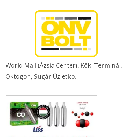
Skip
to
content
World Mall (Ázsia Center), Köki Terminál,
Oktogon, Sugár Üzletkp.