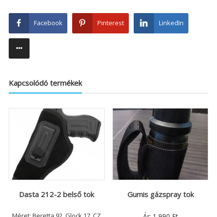
Facebook
Pinterest
LinkedIn
Kapcsolódó termékek
Dasta 212-2 belső tok
Gumis gázspray tok
Méret: Beretta 92, Glock 17, CZ
Ár:
1 990
Ft