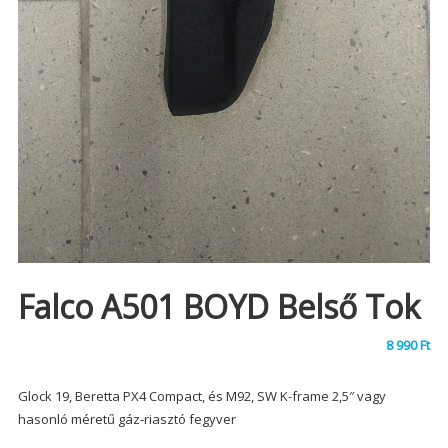
Falco A501 BOYD Belső Tok
8 990
Ft
Glock 19, Beretta PX4 Compact, és M92, SW K-frame 2,5″ vagy
hasonló méretű gáz-riasztó fegyver