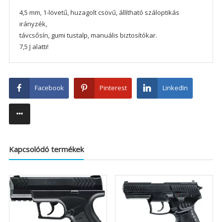
4,5 mm, 1-lövetű, huzagolt csövű, állítható száloptikás
irányzék,
távcsősín, gumi tustalp, manuális biztosítókar.
7,5 J alatti!
Facebook
Pinterest
LinkedIn
Kapcsolódó termékek