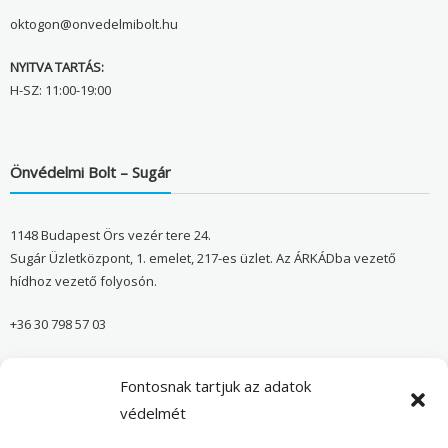
oktogon@onvedelmibolt.hu
NYITVA TARTÁS:
H-SZ: 11:00-19:00
Önvédelmi Bolt – Sugár
1148 Budapest Örs vezér tere 24.
Sugár Üzletközpont, 1. emelet, 217-es üzlet. Az ÁRKÁDba vezető
hídhoz vezető folyosón.
+36 30 798 57 03
sugar@onvedelmibolt.hu
Fontosnak tartjuk az adatok
NYITVA TARTÁS:
védelmét
H-SZ: 10:00-20:00