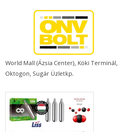
Skip
to
content
World Mall (Ázsia Center), Köki Terminál,
Oktogon, Sugár Üzletkp.