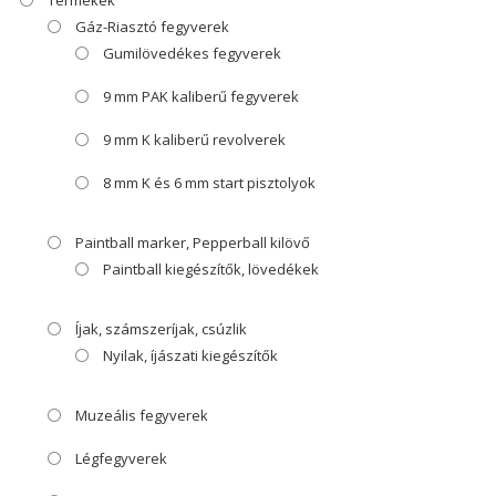
Gáz-Riasztó fegyverek
Gumilövedékes fegyverek
9 mm PAK kaliberű fegyverek
9 mm K kaliberű revolverek
8 mm K és 6 mm start pisztolyok
Paintball marker, Pepperball kilövő
Paintball kiegészítők, lövedékek
Íjak, számszeríjak, csúzlik
Nyilak, íjászati kiegészítők
Muzeális fegyverek
Légfegyverek