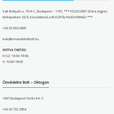
Vak Bottyán u. 75/A-C, Budapest – 1191, *** FÖLDSZINT 024/a (egyes
térképeken: 027), közvetlenül a BUSZPÁLYAUDVARNÁL! ***
+36 30 650 5805
koki@onvedelmibolt.hu
NYITVA TARTÁS:
H-SZ: 10:00-19:00,
V: 10:00-18:00
Önvédelmi Bolt – Oktogon
1067 Budapest Teréz krt. 5
+36 30 732 3854