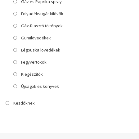
Gáz és Paprika spray
Folyadéksugár kilövők
Gáz-Riasztó töltények
Gumilövedékek
Légpuska lövedékek
Fegyvertokok
Kiegészítők
Újságok és könyvek
Kezdőknek