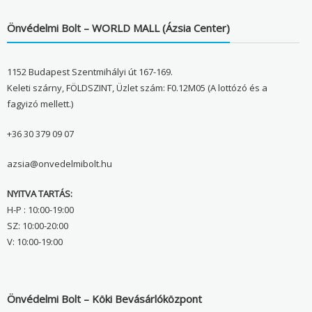
Önvédelmi Bolt – WORLD MALL (Ázsia Center)
1152 Budapest Szentmihályi út 167-169.
Keleti szárny, FÖLDSZINT, Üzlet szám: F0.12M05 (A lottózó és a
fagyizó mellett.)
+36 30 379 09 07
azsia@onvedelmibolt.hu
NYITVA TARTÁS:
H-P : 10:00-19:00
SZ: 10:00-20:00
V: 10:00-19:00
Önvédelmi Bolt – Köki Bevásárlóközpont