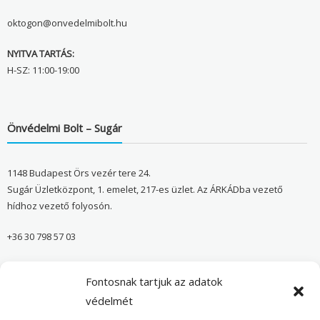
oktogon@onvedelmibolt.hu
NYITVA TARTÁS:
H-SZ: 11:00-19:00
Önvédelmi Bolt – Sugár
1148 Budapest Örs vezér tere 24.
Sugár Üzletközpont, 1. emelet, 217-es üzlet. Az ÁRKÁDba vezető
hídhoz vezető folyosón.
+36 30 798 57 03
sugar@onvedelmibolt.hu
Fontosnak tartjuk az adatok
NYITVA TARTÁS:
védelmét
H-SZ: 10:00-20:00