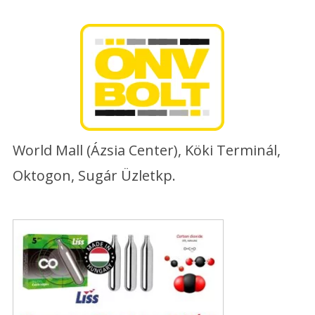
Skip
to
content
World Mall (Ázsia Center), Köki Terminál,
Oktogon, Sugár Üzletkp.