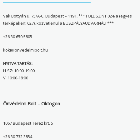
Vak Bottyán u. 75/A-C, Budapest – 1191, *** FÖLDSZINT 024/a (egyes
térképeken: 027), közvetlenül a BUSZPÁLYAUDVARNÁL! ***
+36 30 650 5805
koki@onvedelmibolt.hu
NYITVA TARTÁS:
H-SZ: 10:00-19:00,
V: 10:00-18:00
Önvédelmi Bolt – Oktogon
1067 Budapest Teréz krt. 5
+36 30 732 3854