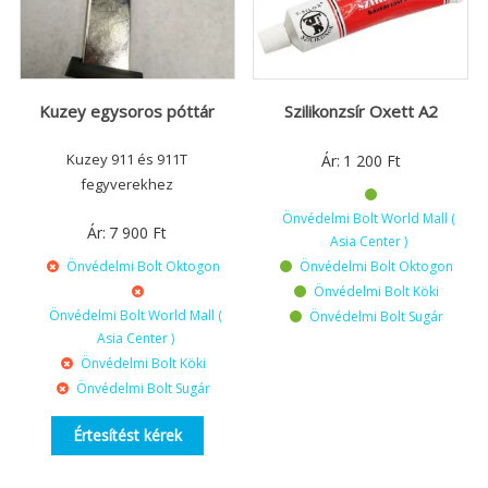
Kuzey egysoros póttár
Szilikonzsír Oxett A2
Kuzey 911 és 911T
Ár:
1 200
Ft
fegyverekhez
Önvédelmi Bolt World Mall (
Ár:
7 900
Ft
Asia Center )
Önvédelmi Bolt Oktogon
Önvédelmi Bolt Oktogon
Önvédelmi Bolt Köki
Önvédelmi Bolt World Mall (
Önvédelmi Bolt Sugár
Asia Center )
Önvédelmi Bolt Köki
Önvédelmi Bolt Sugár
Értesítést kérek