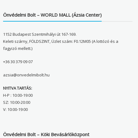
Önvédelmi Bolt – WORLD MALL (Ázsia Center)
1152 Budapest Szentmihályi út 167-169.
Keleti szárny, FÖLDSZINT, Üzlet szám: F0.12M05 (A lottózó és a
fagyizó mellett.)
+36 30 379 09 07
azsia@onvedelmibolt.hu
NYITVA TARTÁS:
H-P : 10:00-19:00
SZ: 10:00-20:00
V: 10:00-19:00
Önvédelmi Bolt – Köki Bevásárlóközpont