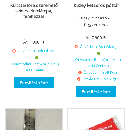
Kulcstartóra szerelhető
Kuzey kétsoros póttár
színes elemlámpa,
fémházzal
Kuzey P122 és S900
fegyverekhez
Ár:
7 900
Ft
Ár:
1 000
Ft
Önvédelmi Bolt Oktogon
Önvédelmi Bolt Oktogon
Önvédelmi Bolt World Mall (
Önvédelmi Bolt World Mall (
Asia Center )
Asia Center )
Önvédelmi Bolt Köki
Önvédelmi Bolt Sugár
Értesítést kérek
Értesítést kérek