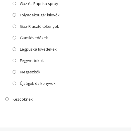
Gáz és Paprika spray
Folyadéksugár kilövők
Gáz-Riasztó töltények
Gumilövedékek
Légpuska lövedékek
Fegyvertokok
Kiegészítők
Újságok és könyvek
Kezdőknek