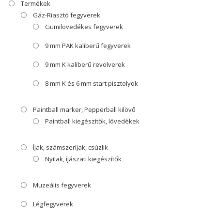
Termékek
Gáz-Riasztó fegyverek
Gumilövedékes fegyverek
9 mm PAK kaliberű fegyverek
9 mm K kaliberű revolverek
8 mm K és 6 mm start pisztolyok
Paintball marker, Pepperball kilövő
Paintball kiegészítők, lövedékek
Íjak, számszeríjak, csúzlik
Nyilak, íjászati kiegészítők
Muzeális fegyverek
Légfegyverek