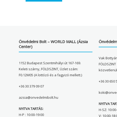
Önvédelmi Bolt – WORLD MALL (Ázsia
Önvédelmi
Center)
Vak Bottyán
1152 Budapest Szentmihályi út 167-169.
FÖLDSZINT 
Keleti szárny, FÖLDSZINT, Üzlet szám:
közvetlenü
F0.12M05 (A lottózó és a fagyizó mellett.)
+36 30 650 
+36 30 379 09 07
koki@onved
azsia@onvedelmibolt.hu
NYITVA TAR
NYITVA TARTÁS:
H-SZ: 10:00-
H-P : 10:00-19:00
V: 10:00-18: