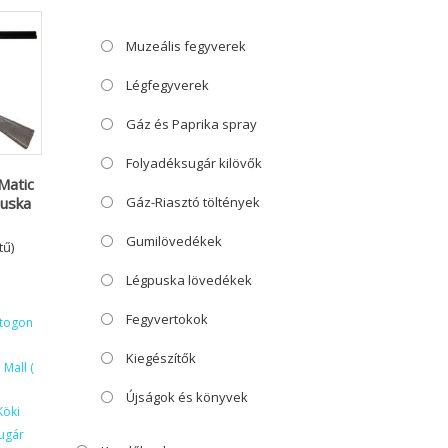
Muzeális fegyverek
Légfegyverek
Gáz és Paprika spray
Folyadéksugár kilövők
Matic
Gáz-Riasztó töltények
uska
Gumilövedékek
tű)
Légpuska lövedékek
Fegyvertokok
ktogon
Kiegészítők
Mall (
Újságok és könyvek
Köki
ugár