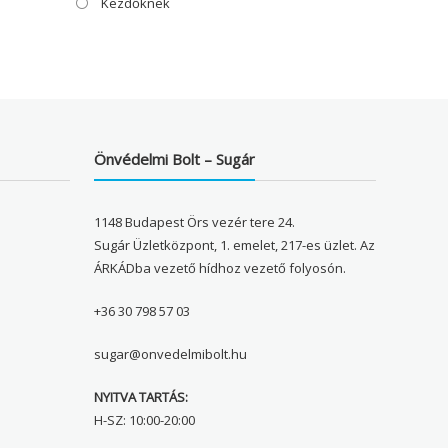
Kezdőknek
Önvédelmi Bolt – Sugár
1148 Budapest Örs vezér tere 24.
Sugár Üzletközpont, 1. emelet, 217-es üzlet. Az
ÁRKÁDba vezető hídhoz vezető folyosón.
+36 30 798 57 03
sugar@onvedelmibolt.hu
NYITVA TARTÁS:
H-SZ: 10:00-20:00