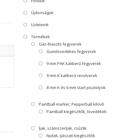
Főoldal
Újdonságok
Üzleteink
Termékek
Gáz-Riasztó fegyverek
Gumilövedékes fegyverek
9 mm PAK kaliberű fegyverek
9 mm K kaliberű revolverek
8 mm K és 6 mm start pisztolyok
Paintball marker, Pepperball kilövő
Paintball kiegészítők, lövedékek
Íjak, számszeríjak, csúzlik
Nyilak, íjászati kiegészítők