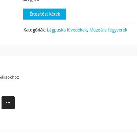
Értesítést kérek
Kategóriák:
Légpuska lövedékek
,
Muzeális fegyverek
eálisokhoz