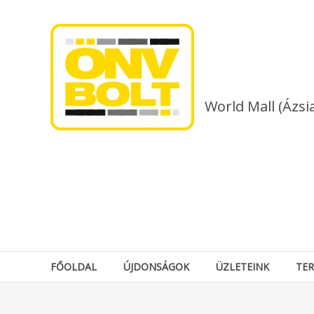
Skip
to
content
World Mall (Ázsi
FŐOLDAL
ÚJDONSÁGOK
ÜZLETEINK
TE