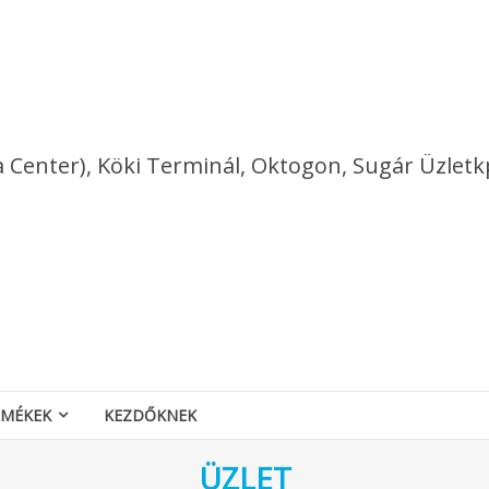
a Center), Köki Terminál, Oktogon, Sugár Üzletk
RMÉKEK
KEZDŐKNEK
ÜZLET