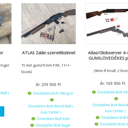
or
ATLAS Zalán szereléksínnel
Atlas/Globserver 4-
GUMILÖVEDÉKES p
ringer
15 mm gumi/9 mm PAK, 11+1-
(9mm R Knall, 2 löve
lövetű
Ár:
169 900
Ft
Ár:
259 900
Ft
Önvédelmi Bolt O
Mall (
Önvédelmi Bolt Oktogon
Önvédelmi Bolt World 
Önvédelmi Bolt World Mall (
Asia Center )
Asia Center )
Önvédelmi Bolt 
Önvédelmi Bolt Köki
Önvédelmi Bolt S
Önvédelmi Bolt Sugár