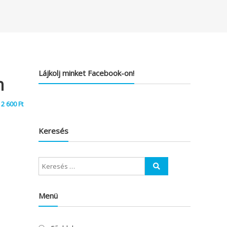
Lájkolj minket Facebook-on!
m
2 600
Ft
Keresés
Menü