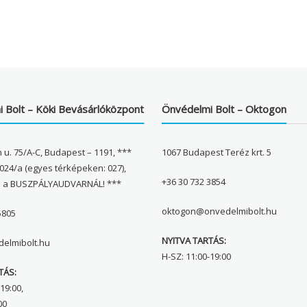
 Bolt – Köki Bevásárlóközpont
Önvédelmi Bolt – Oktogon
 u. 75/A-C, Budapest – 1191, ***
1067 Budapest Teréz krt. 5
024/a (egyes térképeken: 027),
+36 30 732 3854
l a BUSZPÁLYAUDVARNÁL! ***
oktogon@onvedelmibolt.hu
5805
NYITVA TARTÁS:
elmibolt.hu
H-SZ: 11:00-19:00
TÁS:
19:00,
00