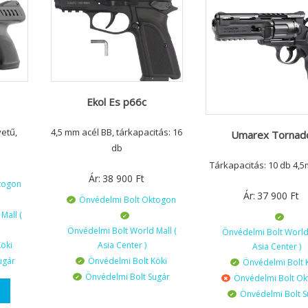
Ekol Es p66c
vetű,
4,5 mm acél BB, tárkapacitás: 16
Umarex Tornad
db
Tárkapacitás: 10 db 4,
Ár:
38 900
Ft
togon
Ár:
37 900
Ft
Önvédelmi Bolt Oktogon
Mall (
Önvédelmi Bolt World Mall (
Önvédelmi Bolt World 
öki
Asia Center )
Asia Center )
ugár
Önvédelmi Bolt Köki
Önvédelmi Bolt 
Önvédelmi Bolt Sugár
Önvédelmi Bolt O
Önvédelmi Bolt S