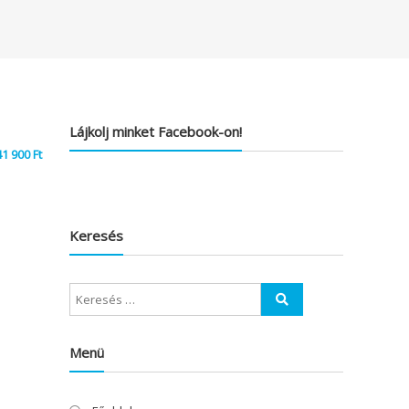
Lájkolj minket Facebook-on!
41 900
Ft
Keresés
Menü