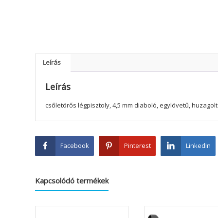
Leírás
Leírás
csőletörős légpisztoly, 4,5 mm diaboló, egylövetű, huzagol
Facebook
Pinterest
LinkedIn
Kapcsolódó termékek