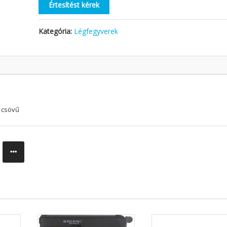
Értesítést kérek
Kategória:
Légfegyverek
t csövű