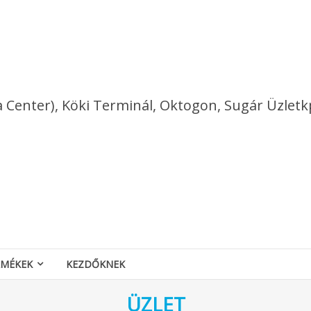
a Center), Köki Terminál, Oktogon, Sugár Üzletk
RMÉKEK
KEZDŐKNEK
ÜZLET