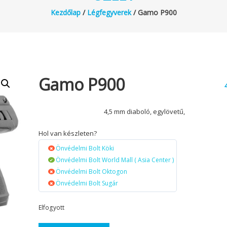
Kezdőlap
/
Légfegyverek
/ Gamo P900
Gamo P900
4,5 mm diaboló, egylövetű,
Hol van készleten?
Önvédelmi Bolt Köki
Önvédelmi Bolt World Mall ( Asia Center )
Önvédelmi Bolt Oktogon
Önvédelmi Bolt Sugár
Elfogyott