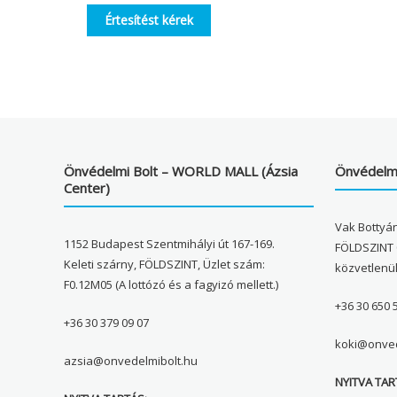
Értesítést kérek
Önvédelmi Bolt – WORLD MALL (Ázsia
Önvédelmi
Center)
Vak Bottyán
1152 Budapest Szentmihályi út 167-169.
FÖLDSZINT 
Keleti szárny, FÖLDSZINT, Üzlet szám:
közvetlenü
F0.12M05 (A lottózó és a fagyizó mellett.)
+36 30 650 
+36 30 379 09 07
koki@onved
azsia@onvedelmibolt.hu
NYITVA TAR