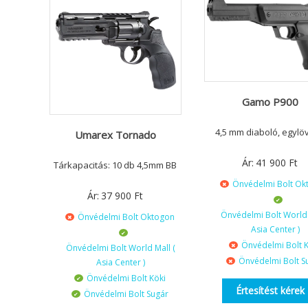
Gamo P900
4,5 mm diaboló, egylö
Umarex Tornado
Ár:
41 900
Ft
Tárkapacitás: 10 db 4,5mm BB
Önvédelmi Bolt Ok
Ár:
37 900
Ft
Önvédelmi Bolt World 
Önvédelmi Bolt Oktogon
Asia Center )
Önvédelmi Bolt K
Önvédelmi Bolt World Mall (
Önvédelmi Bolt S
Asia Center )
Önvédelmi Bolt Köki
Értesítést kérek
Önvédelmi Bolt Sugár