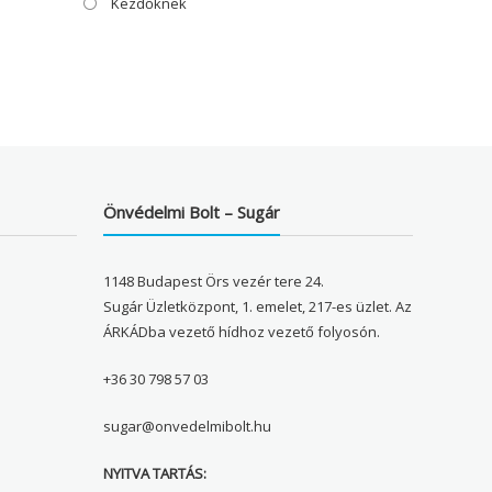
Kezdőknek
Önvédelmi Bolt – Sugár
1148 Budapest Örs vezér tere 24.
Sugár Üzletközpont, 1. emelet, 217-es üzlet. Az
ÁRKÁDba vezető hídhoz vezető folyosón.
+36 30 798 57 03
sugar@onvedelmibolt.hu
NYITVA TARTÁS: