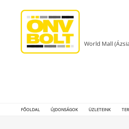
Skip
to
content
World Mall (Ázsi
FŐOLDAL
ÚJDONSÁGOK
ÜZLETEINK
TE