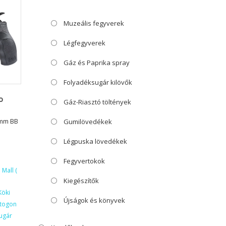
Muzeális fegyverek
Légfegyverek
Gáz és Paprika spray
Folyadéksugár kilövők
o
Gáz-Riasztó töltények
5mm BB
Gumilövedékek
Légpuska lövedékek
Fegyvertokok
Mall (
Kiegészítők
Köki
Újságok és könyvek
ktogon
ugár