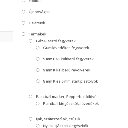
Főoldal
Újdonságok
Üzleteink
Termékek
Gáz-Riasztó fegyverek
Gumilövedékes fegyverek
9 mm PAK kaliberű fegyverek
9 mm K kaliberű revolverek
8 mm K és 6 mm start pisztolyok
Paintball marker, Pepperball kilövő
Paintball kiegészítők, lövedékek
Íjak, számszeríjak, csúzlik
Nyilak, íjászati kiegészítők