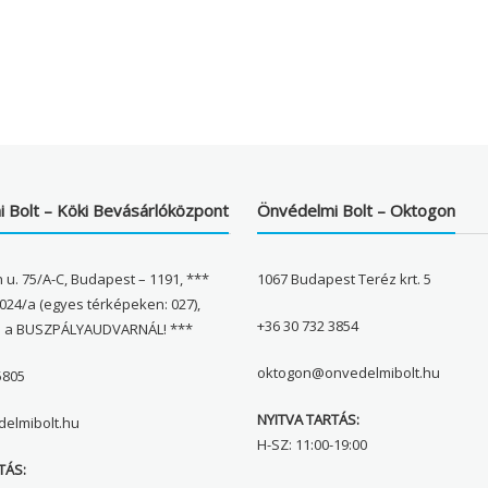
 Bolt – Köki Bevásárlóközpont
Önvédelmi Bolt – Oktogon
 u. 75/A-C, Budapest – 1191, ***
1067 Budapest Teréz krt. 5
024/a (egyes térképeken: 027),
+36 30 732 3854
l a BUSZPÁLYAUDVARNÁL! ***
oktogon@onvedelmibolt.hu
5805
NYITVA TARTÁS:
elmibolt.hu
H-SZ: 11:00-19:00
TÁS: