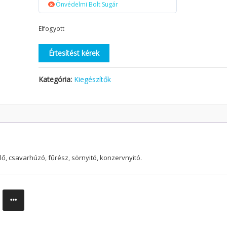
Önvédelmi Bolt Sugár
Elfogyott
Értesítést kérek
Kategória:
Kiegészítők
zelő, csavarhúzó, fűrész, sörnyitó, konzervnyitó.