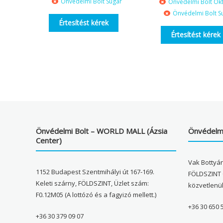
Önvédelmi Bolt Sugár
Önvédelmi Bolt Ok
Önvédelmi Bolt S
Értesítést kérek
Értesítést kérek
Önvédelmi Bolt – WORLD MALL (Ázsia
Önvédelmi
Center)
Vak Bottyán
1152 Budapest Szentmihályi út 167-169.
FÖLDSZINT 
Keleti szárny, FÖLDSZINT, Üzlet szám:
közvetlenü
F0.12M05 (A lottózó és a fagyizó mellett.)
+36 30 650 
+36 30 379 09 07