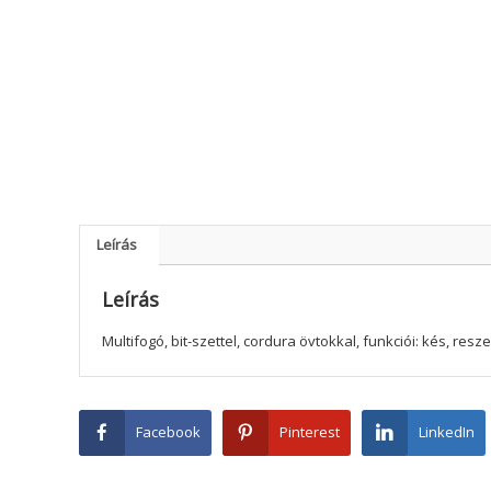
Leírás
Leírás
Multifogó, bit-szettel, cordura övtokkal, funkciói: kés, res
Facebook
Pinterest
LinkedIn