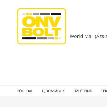
Skip
to
content
World Mall (Ázsi
FŐOLDAL
ÚJDONSÁGOK
ÜZLETEINK
TE