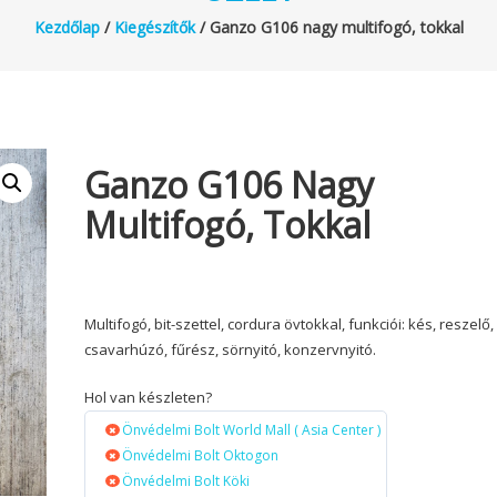
Kezdőlap
/
Kiegészítők
/ Ganzo G106 nagy multifogó, tokkal
Ganzo G106 Nagy
Multifogó, Tokkal
Multifogó, bit-szettel, cordura övtokkal, funkciói: kés, reszelő,
csavarhúzó, fűrész, sörnyitó, konzervnyitó.
Hol van készleten?
Önvédelmi Bolt World Mall ( Asia Center )
Önvédelmi Bolt Oktogon
Önvédelmi Bolt Köki