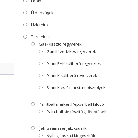
Főoldal
Újdonságok
Üzleteink
Termékek
Gáz-Riasztó fegyverek
Gumilövedékes fegyverek
9 mm PAK kaliberű fegyverek
9 mm K kaliberű revolverek
8 mm K és 6 mm start pisztolyok
Paintball marker, Pepperball kilövő
Paintball kiegészítők, lövedékek
Íjak, számszeríjak, csúzlik
Nyilak, íjászati kiegészítők