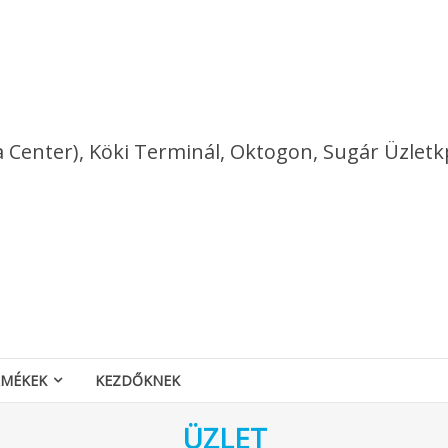
a Center), Köki Terminál, Oktogon, Sugár Üzletk
RMÉKEK
KEZDŐKNEK
ÜZLET