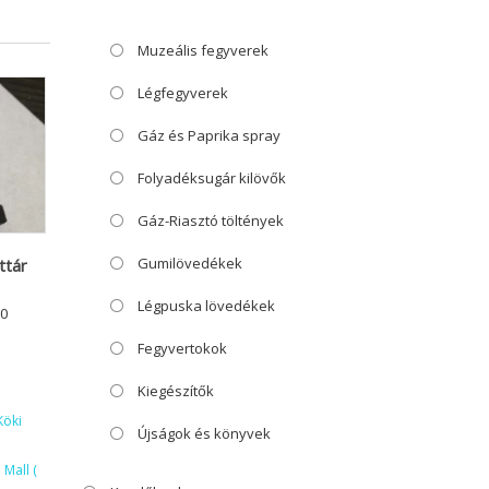
Muzeális fegyverek
Légfegyverek
Gáz és Paprika spray
Folyadéksugár kilövők
Gáz-Riasztó töltények
Gumilövedékek
ttár
Légpuska lövedékek
0
Fegyvertokok
Kiegészítők
Köki
Újságok és könyvek
Mall (