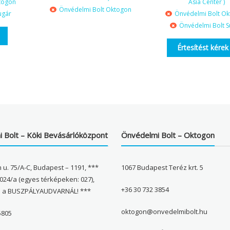
togon
Asia Center )
Önvédelmi Bolt Oktogon
ugár
Önvédelmi Bolt O
Önvédelmi Bolt S
Értesítést kérek
 Bolt – Köki Bevásárlóközpont
Önvédelmi Bolt – Oktogon
 u. 75/A-C, Budapest – 1191, ***
1067 Budapest Teréz krt. 5
024/a (egyes térképeken: 027),
+36 30 732 3854
l a BUSZPÁLYAUDVARNÁL! ***
oktogon@onvedelmibolt.hu
5805