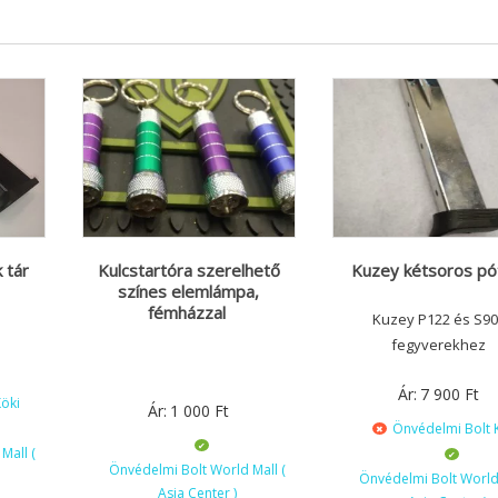
 tár
Kulcstartóra szerelhető
Kuzey kétsoros pó
színes elemlámpa,
fémházzal
Kuzey P122 és S90
fegyverekhez
Ár:
7 900
Ft
öki
Ár:
1 000
Ft
Önvédelmi Bolt 
Mall (
Önvédelmi Bolt World Mall (
Önvédelmi Bolt World 
Asia Center )