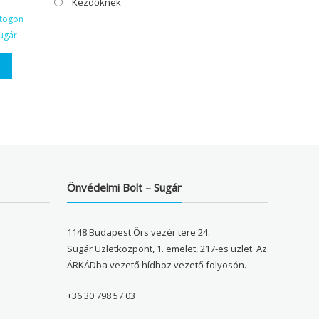
Kezdőknek
ktogon
ugár
Önvédelmi Bolt – Sugár
1148 Budapest Örs vezér tere 24.
Sugár Üzletközpont, 1. emelet, 217-es üzlet. Az
ÁRKÁDba vezető hídhoz vezető folyosón.
+36 30 798 57 03