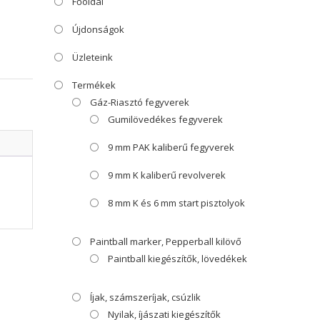
Főoldal
Újdonságok
Üzleteink
Termékek
Gáz-Riasztó fegyverek
Gumilövedékes fegyverek
9 mm PAK kaliberű fegyverek
9 mm K kaliberű revolverek
8 mm K és 6 mm start pisztolyok
Paintball marker, Pepperball kilövő
Paintball kiegészítők, lövedékek
Íjak, számszeríjak, csúzlik
Nyilak, íjászati kiegészítők