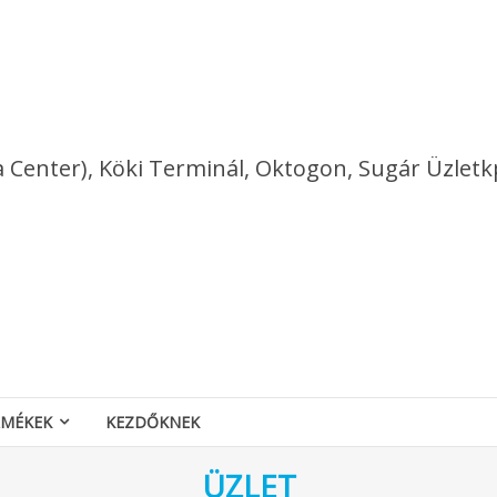
a Center), Köki Terminál, Oktogon, Sugár Üzletk
RMÉKEK
KEZDŐKNEK
ÜZLET