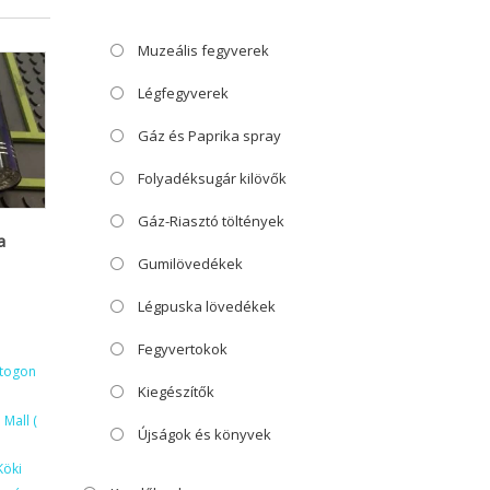
Muzeális fegyverek
Légfegyverek
Gáz és Paprika spray
Folyadéksugár kilövők
Gáz-Riasztó töltények
a
Gumilövedékek
Légpuska lövedékek
Fegyvertokok
ktogon
Kiegészítők
Mall (
Újságok és könyvek
Köki