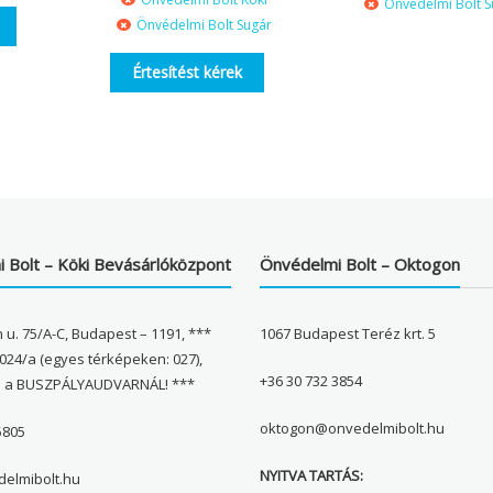
Önvédelmi Bolt S
Önvédelmi Bolt Sugár
Értesítést kérek
 Bolt – Köki Bevásárlóközpont
Önvédelmi Bolt – Oktogon
 u. 75/A-C, Budapest – 1191, ***
1067 Budapest Teréz krt. 5
024/a (egyes térképeken: 027),
+36 30 732 3854
l a BUSZPÁLYAUDVARNÁL! ***
oktogon@onvedelmibolt.hu
5805
NYITVA TARTÁS:
elmibolt.hu