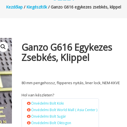
Kezdőlap
/
Kiegészítők
/ Ganzo G616 egykezes zsebkés, klippel
Ganzo G616 Egykezes
Zsebkés, Klippel
80 mm pengehossz, flipperes nyitás, liner lock, NEM-KKVE
Hol van készleten?
Önvédelmi Bolt Köki
Önvédelmi Bolt World Mall ( Asia Center )
Önvédelmi Bolt Sugár
Önvédelmi Bolt Oktogon