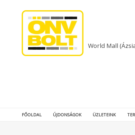
Skip
to
content
World Mall (Ázsi
FŐOLDAL
ÚJDONSÁGOK
ÜZLETEINK
TE