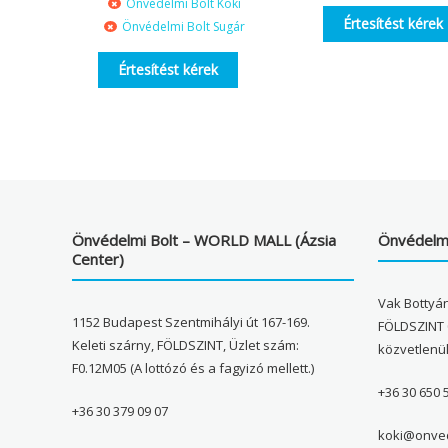
Önvédelmi Bolt Köki
Értesítést kérek
Önvédelmi Bolt Sugár
Értesítést kérek
Önvédelmi Bolt – WORLD MALL (Ázsia
Önvédelmi
Center)
Vak Bottyán
1152 Budapest Szentmihályi út 167-169.
FÖLDSZINT 
Keleti szárny, FÖLDSZINT, Üzlet szám:
közvetlenü
F0.12M05 (A lottózó és a fagyizó mellett.)
+36 30 650 
+36 30 379 09 07
koki@onved