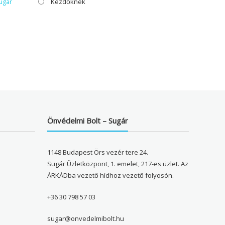
Kezdőknek
ugár
Önvédelmi Bolt – Sugár
1148 Budapest Örs vezér tere 24.
Sugár Üzletközpont, 1. emelet, 217-es üzlet. Az
ÁRKÁDba vezető hídhoz vezető folyosón.
+36 30 798 57 03
sugar@onvedelmibolt.hu