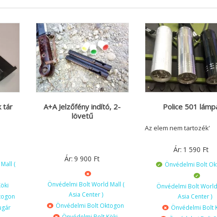
 tár
A+A Jelzőfény indító, 2-
Police 501 lámp
lövetű
Az elem nem tartozék’
Ár:
1 590
Ft
Ár:
9 900
Ft
Mall (
Önvédelmi Bolt O
Önvédelmi Bolt World Mall (
öki
Önvédelmi Bolt World 
Asia Center )
togon
Asia Center )
Önvédelmi Bolt Oktogon
ugár
Önvédelmi Bolt 
Önvédelmi Bolt Köki