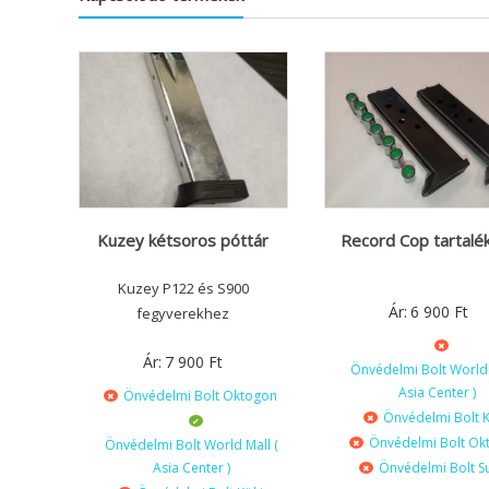
Kuzey kétsoros póttár
Record Cop tartalék
Kuzey P122 és S900
Ár:
6 900
Ft
fegyverekhez
Ár:
7 900
Ft
Önvédelmi Bolt World 
Asia Center )
Önvédelmi Bolt Oktogon
Önvédelmi Bolt K
Önvédelmi Bolt Ok
Önvédelmi Bolt World Mall (
Asia Center )
Önvédelmi Bolt S