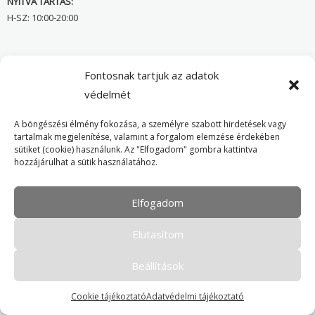
NYITVA TARTÁS:
H-SZ: 10:00-20:00
Önvédelmi Bolt – Főoldal
Fontosnak tartjuk az adatok
védelmét
Adatvédelmi tájékoztató
Cookie Policy
A böngészési élmény fokozása, a személyre szabott hirdetések vagy
tartalmak megjelenítése, valamint a forgalom elemzése érdekében
sütiket (cookie) használunk. Az "Elfogadom" gombra kattintva
hozzájárulhat a sütik használatához.
Elfogadom
Minden jog fenntartva. © 2016-2026 Tokver Kft.
- Karbantartja:
honlap-weboldal.hu
Elutasítom
Beállítások
Cookie tájékoztató
Adatvédelmi tájékoztató