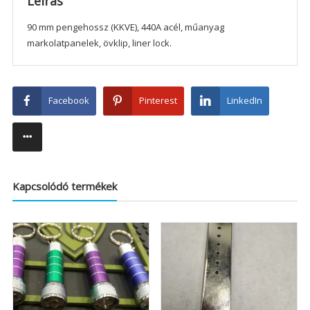
Leírás
90 mm pengehossz (KKVE), 440A acél, műanyag
markolatpanelek, övklip, liner lock.
Facebook
Pinterest
LinkedIn
Kapcsolódó termékek