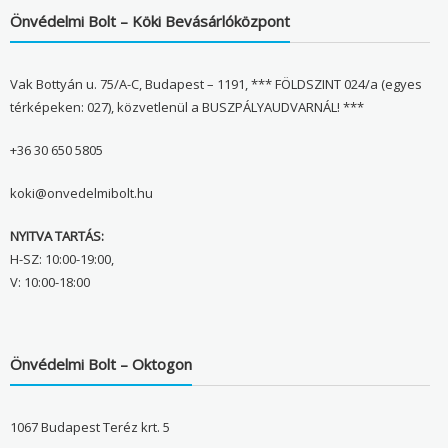
Önvédelmi Bolt – Köki Bevásárlóközpont
Vak Bottyán u. 75/A-C, Budapest – 1191, *** FÖLDSZINT 024/a (egyes
térképeken: 027), közvetlenül a BUSZPÁLYAUDVARNÁL! ***
+36 30 650 5805
koki@onvedelmibolt.hu
NYITVA TARTÁS:
H-SZ: 10:00-19:00,
V: 10:00-18:00
Önvédelmi Bolt – Oktogon
1067 Budapest Teréz krt. 5