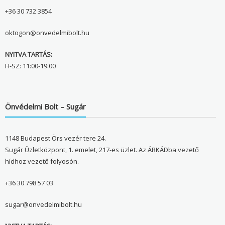
+36 30 732 3854
oktogon@onvedelmibolt.hu
NYITVA TARTÁS:
H-SZ: 11:00-19:00
Önvédelmi Bolt – Sugár
1148 Budapest Örs vezér tere 24.
Sugár Üzletközpont, 1. emelet, 217-es üzlet. Az ÁRKÁDba vezető
hídhoz vezető folyosón.
+36 30 798 57 03
sugar@onvedelmibolt.hu