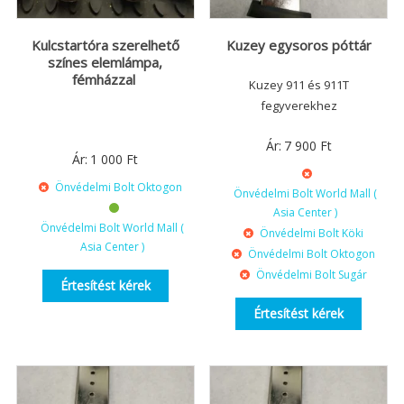
Kulcstartóra szerelhető
Kuzey egysoros póttár
színes elemlámpa,
fémházzal
Kuzey 911 és 911T
fegyverekhez
Ár:
7 900
Ft
Ár:
1 000
Ft
Önvédelmi Bolt Oktogon
Önvédelmi Bolt World Mall (
Asia Center )
Önvédelmi Bolt World Mall (
Önvédelmi Bolt Köki
Asia Center )
Önvédelmi Bolt Oktogon
Önvédelmi Bolt Sugár
Értesítést kérek
Értesítést kérek