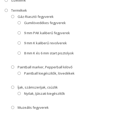
Üzleteink
Termékek
Gáz-Riasztó fegyverek
Gumilövedékes fegyverek
9 mm PAK kaliberű fegyverek
9 mm K kaliberű revolverek
8 mm K és 6 mm start pisztolyok
Paintball marker, Pepperball kilövő
Paintball kiegészítők, lövedékek
Íjak, számszeríjak, csúzlik
Nyilak, íjászati kiegészítők
Muzeális fegyverek