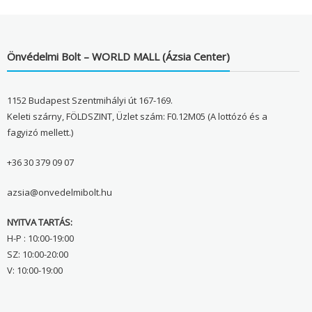
Önvédelmi Bolt – WORLD MALL (Ázsia Center)
1152 Budapest Szentmihályi út 167-169.
Keleti szárny, FÖLDSZINT, Üzlet szám: F0.12M05 (A lottózó és a
fagyizó mellett.)
+36 30 379 09 07
azsia@onvedelmibolt.hu
NYITVA TARTÁS:
H-P : 10:00-19:00
SZ: 10:00-20:00
V: 10:00-19:00