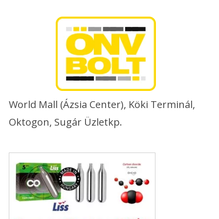
Skip
to
content
World Mall (Ázsia Center), Köki Terminál,
Oktogon, Sugár Üzletkp.