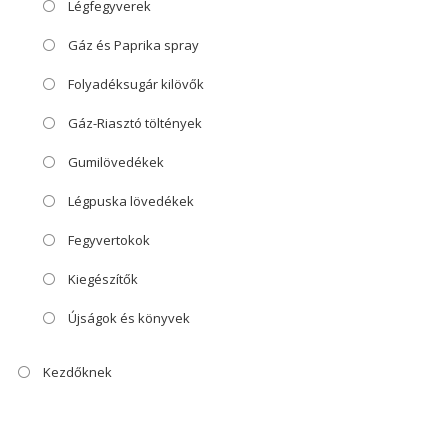
Légfegyverek
Gáz és Paprika spray
Folyadéksugár kilövők
Gáz-Riasztó töltények
Gumilövedékek
Légpuska lövedékek
Fegyvertokok
Kiegészítők
Újságok és könyvek
Kezdőknek