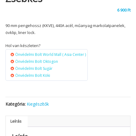
6 900
Ft
90 mm pengehossz (KKVE), 440A acél, műanyag markolatpanelek,
övklip, liner lock.
Hol van készleten?
Önvédelmi Bolt World Mall ( Asia Center )
Önvédelmi Bolt Oktogon
Önvédelmi Bolt Sugár
Önvédelmi Bolt Köki
Kategória:
Kiegészítők
Leírás