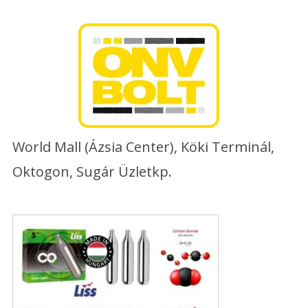
Skip
to
content
World Mall (Ázsia Center), Köki Terminál,
Oktogon, Sugár Üzletkp.