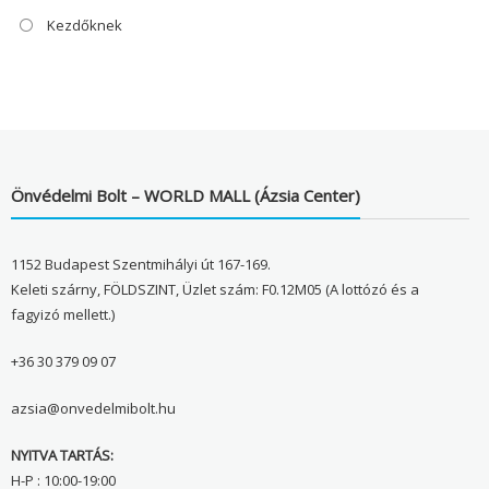
Kezdőknek
Önvédelmi Bolt – WORLD MALL (Ázsia Center)
1152 Budapest Szentmihályi út 167-169.
Keleti szárny, FÖLDSZINT, Üzlet szám: F0.12M05 (A lottózó és a
fagyizó mellett.)
+36 30 379 09 07
azsia@onvedelmibolt.hu
NYITVA TARTÁS:
H-P : 10:00-19:00