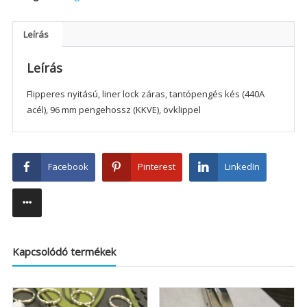
Leírás
Leírás
Flipperes nyitású, liner lock záras, tantópengés kés (440A
acél), 96 mm pengehossz (KKVE), övklippel
Facebook
Pinterest
LinkedIn
Kapcsolódó termékek