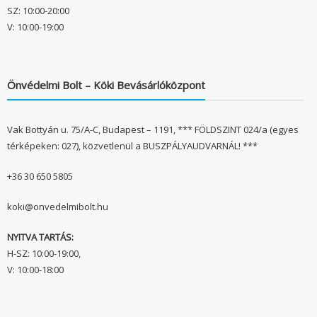
SZ: 10:00-20:00
V: 10:00-19:00
Önvédelmi Bolt – Köki Bevásárlóközpont
Vak Bottyán u. 75/A-C, Budapest – 1191, *** FÖLDSZINT 024/a (egyes
térképeken: 027), közvetlenül a BUSZPÁLYAUDVARNÁL! ***
+36 30 650 5805
koki@onvedelmibolt.hu
NYITVA TARTÁS:
H-SZ: 10:00-19:00,
V: 10:00-18:00