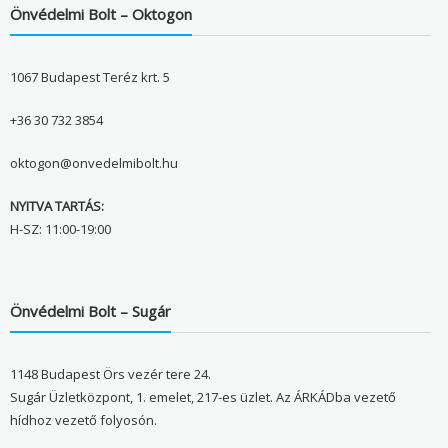
Önvédelmi Bolt – Oktogon
1067 Budapest Teréz krt. 5
+36 30 732 3854
oktogon@onvedelmibolt.hu
NYITVA TARTÁS:
H-SZ: 11:00-19:00
Önvédelmi Bolt – Sugár
1148 Budapest Örs vezér tere 24.
Sugár Üzletközpont, 1. emelet, 217-es üzlet. Az ÁRKÁDba vezető
hídhoz vezető folyosón.