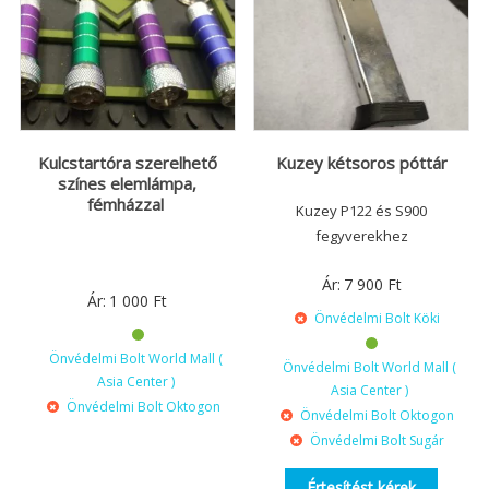
Kulcstartóra szerelhető
Kuzey kétsoros póttár
színes elemlámpa,
fémházzal
Kuzey P122 és S900
fegyverekhez
Ár:
7 900
Ft
Ár:
1 000
Ft
Önvédelmi Bolt Köki
Önvédelmi Bolt World Mall (
Önvédelmi Bolt World Mall (
Asia Center )
Asia Center )
Önvédelmi Bolt Oktogon
Önvédelmi Bolt Oktogon
Önvédelmi Bolt Sugár
Értesítést kérek