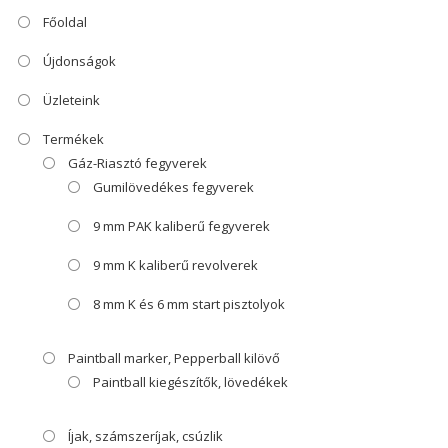
Főoldal
Újdonságok
Üzleteink
Termékek
Gáz-Riasztó fegyverek
Gumilövedékes fegyverek
9 mm PAK kaliberű fegyverek
9 mm K kaliberű revolverek
8 mm K és 6 mm start pisztolyok
Paintball marker, Pepperball kilövő
Paintball kiegészítők, lövedékek
Íjak, számszeríjak, csúzlik