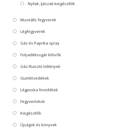
Nyilak, íjászati kiegészítők
Muzeális fegyverek
Légfegyverek
Gáz és Paprika spray
Folyadéksugár kilövők
Gáz-Riasztó töltények
Gumilövedékek
Légpuska lövedékek
Fegyvertokok
Kiegészítők
Újságok és könyvek