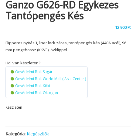
Ganzo G626-RD Egykezes
Tantópengés Kés
12 900
Ft
Flipperes nyitású, liner lock záras, tantópengés kés (440A acél), 96
mm pengehossz (KKVE), övklippel
Hol van készleten?
Önvédelmi Bolt Sugár
Önvédelmi Bolt World Mall ( Asia Center )
Önvédelmi Bolt Köki
Önvédelmi Bolt Oktogon
Készleten
Kategória:
Kiegészítők