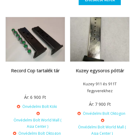
Record Cop tartalék tár
Kuzey egysoros póttár
Kuzey 911 és 911T
fegyverekhez
Ár:
6 900
Ft
Ár:
7 900
Ft
Önvédelmi Bolt Köki
Önvédelmi Bolt Oktogon
Önvédelmi Bolt World Mall (
Asia Center )
Önvédelmi Bolt World Mall (
Önvédelmi Bolt Oktogon
Asia Center )