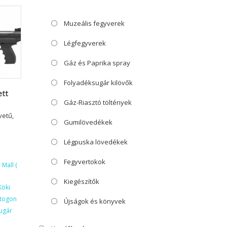
Muzeális fegyverek
Légfegyverek
Gáz és Paprika spray
Folyadéksugár kilövők
ett
Gáz-Riasztó töltények
vetű,
Gumilövedékek
Légpuska lövedékek
Fegyvertokok
Mall (
Kiegészítők
Köki
ktogon
Újságok és könyvek
ugár