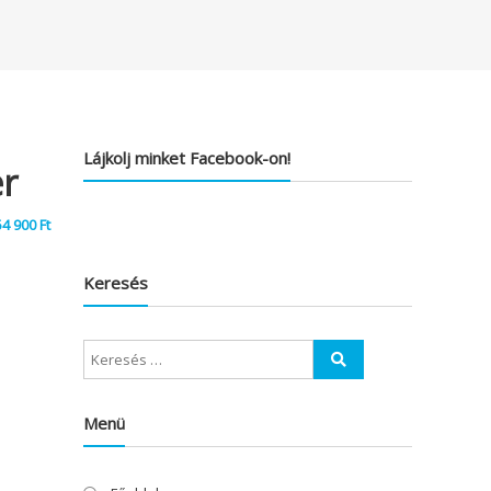
Lájkolj minket Facebook-on!
r
54 900
Ft
Keresés
Menü