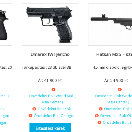
Umarex IWI Jericho
Hatsan M25 – sz
tás: 20
Tárkapacitás : 23 db acél BB
4,5 mm diaboló, egylö
Ár:
41 900
Ft
Ár:
54 900
Ft
Mall (
Önvédelmi Bolt World Mall (
Önvédelmi Bolt World 
Asia Center )
Asia Center )
öki
Önvédelmi Bolt Köki
Önvédelmi Bolt 
togon
Önvédelmi Bolt Oktogon
Önvédelmi Bolt O
ugár
Önvédelmi Bolt S
Értesítést kérek