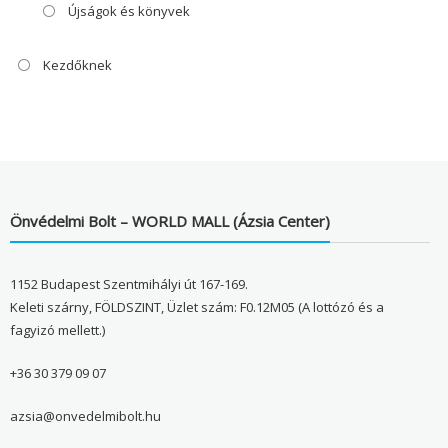
Újságok és könyvek
Kezdőknek
Önvédelmi Bolt – WORLD MALL (Ázsia Center)
1152 Budapest Szentmihályi út 167-169.
Keleti szárny, FÖLDSZINT, Üzlet szám: F0.12M05 (A lottózó és a
fagyizó mellett.)
+36 30 379 09 07
azsia@onvedelmibolt.hu