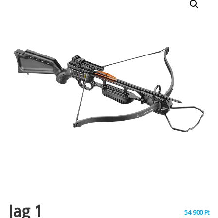
Jag 1
54 900
Ft