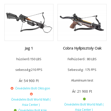
Jag 1
Cobra Nyílpisztoly Oak
húzóerő:150 LBS
Felhúzóerő : 80 LBS
sebesség:210 FPS
Sebesség : 175 FPS
Alumínium test
Ár:
54 900
Ft
Önvédelmi Bolt Oktogon
Ár:
21 900
Ft
Önvédelmi Bolt World Mall (
Önvédelmi Bolt World Mall (
Asia Center )
Asia Center )
Önvédelmi Bolt Köki