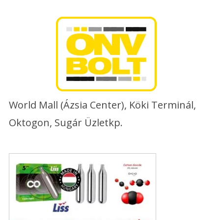
Skip
to
content
World Mall (Ázsia Center), Köki Terminál,
Oktogon, Sugár Üzletkp.