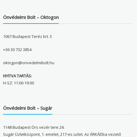
Önvédelmi Bolt – Oktogon
1067 Budapest Teréz krt. 5
+36 30 732 3854
oktogon@onvedelmibolt.hu
NYITVA TARTÁS:
H-SZ: 11:00-19:00
Önvédelmi Bolt – Sugár
1148 Budapest Örs vezér tere 24.
Sugár Üzletközpont, 1. emelet, 217-es üzlet. Az ÁRKÁDba vezető