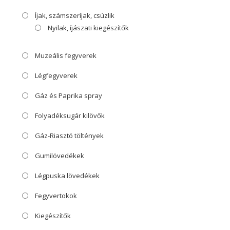
Íjak, számszeríjak, csúzlik
Nyilak, íjászati kiegészítők
Muzeális fegyverek
Légfegyverek
Gáz és Paprika spray
Folyadéksugár kilövők
Gáz-Riasztó töltények
Gumilövedékek
Légpuska lövedékek
Fegyvertokok
Kiegészítők