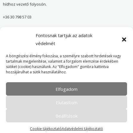
hídhoz vezető folyosón.
+36 30 798 57 03
sugar@onvedelmibolt.hu
Fontosnak tartjuk az adatok
NYITVA TARTÁS:
védelmét
H-SZ: 10:00-20:00
A böngészési élmény fokozása, a személyre szabott hirdetések vagy
tartalmak megjelenítése, valamint a forgalom elemzése érdekében
sütiket (cookie) használunk. Az "Elfogadom" gombra kattintva
Önvédelmi Bolt – Főoldal
hozzájárulhat a sütik használatához.
Adatvédelmi tájékoztató
Elfogadom
Cookie Policy
Elutasítom
Beállítások
Cookie tájékoztató
Adatvédelmi tájékoztató
Minden jog fenntartva. © 2016-2026 Tokver Kft.
- Karbantartja:
honlap-weboldal.hu