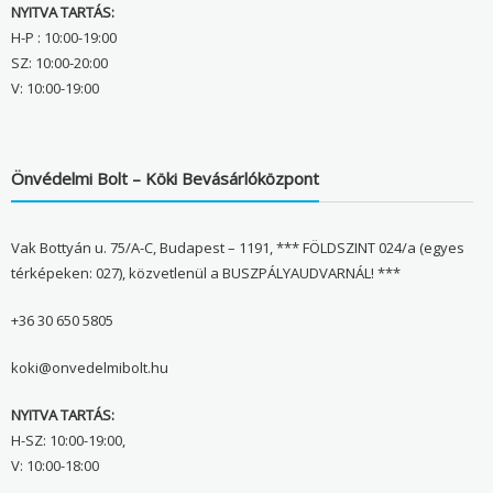
NYITVA TARTÁS:
H-P : 10:00-19:00
SZ: 10:00-20:00
V: 10:00-19:00
Önvédelmi Bolt – Köki Bevásárlóközpont
Vak Bottyán u. 75/A-C, Budapest – 1191, *** FÖLDSZINT 024/a (egyes
térképeken: 027), közvetlenül a BUSZPÁLYAUDVARNÁL! ***
+36 30 650 5805
koki@onvedelmibolt.hu
NYITVA TARTÁS:
H-SZ: 10:00-19:00,
V: 10:00-18:00