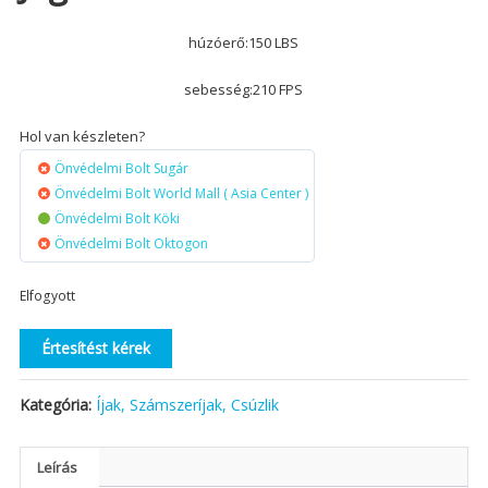
húzóerő:150 LBS
sebesség:210 FPS
Hol van készleten?
Önvédelmi Bolt Sugár
Önvédelmi Bolt World Mall ( Asia Center )
Önvédelmi Bolt Köki
Önvédelmi Bolt Oktogon
Elfogyott
Értesítést kérek
Kategória:
Íjak, Számszeríjak, Csúzlik
Leírás