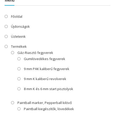
Főoldal
Újdonságok
Üzleteink
Termékek
Gáz-Riasztó fegyverek
Gumilövedékes fegyverek
9 mm PAK kaliberű fegyverek
9 mm K kaliberű revolverek
8 mm K és 6 mm start pisztolyok
Paintball marker, Pepperball kilövő
Paintball kiegészítők, lövedékek