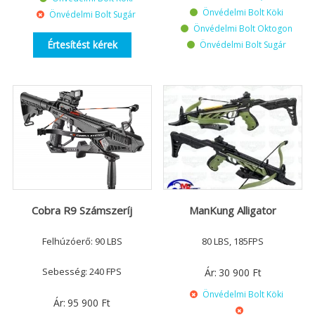
Önvédelmi Bolt Köki
Önvédelmi Bolt Sugár
Önvédelmi Bolt Oktogon
Értesítést kérek
Önvédelmi Bolt Sugár
Cobra R9 Számszeríj
ManKung Alligator
Felhúzóerő: 90 LBS
80 LBS, 185FPS
Sebesség: 240 FPS
Ár:
30 900
Ft
Önvédelmi Bolt Köki
Ár:
95 900
Ft