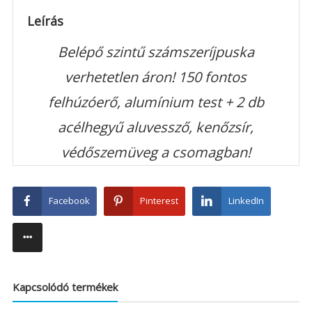
Leírás
Belépő szintű számszeríjpuska
verhetetlen áron! 150 fontos
felhúzóerő, alumínium test + 2 db
acélhegyű aluvessző, kenőzsír,
védőszemüveg a csomagban!
Facebook
Pinterest
LinkedIn
Kapcsolódó termékek